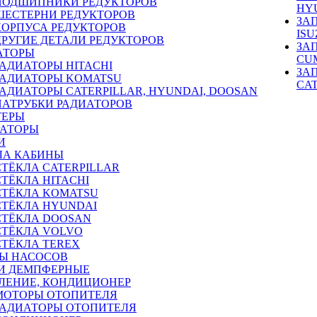
ПОДШИПНИКИ РЕДУКТОРОВ
HY
ШЕСТЕРНИ РЕДУКТОРОВ
ЗА
КОРПУСА РЕДУКТОРОВ
ISU
ДРУГИЕ ДЕТАЛИ РЕДУКТОРОВ
ЗА
АТОРЫ
CU
РАДИАТОРЫ HITACHI
ЗА
РАДИАТОРЫ KOMATSU
CA
РАДИАТОРЫ CATERPILLAR, HYUNDAI, DOOSAN
ПАТРУБКИ РАДИАТОРОВ
ТЕРЫ
РАТОРЫ
И
ЛА КАБИНЫ
СТЁКЛА CATERPILLAR
СТЁКЛА HITACHI
СТЁКЛА KOMATSU
СТЁКЛА HYUNDAI
СТЁКЛА DOOSAN
СТЁКЛА VOLVO
СТЁКЛА TEREX
Ы НАСОСОВ
И ДЕМПФЕРНЫЕ
ЛЕНИЕ, КОНДИЦИОНЕР
МОТОРЫ ОТОПИТЕЛЯ
РАДИАТОРЫ ОТОПИТЕЛЯ