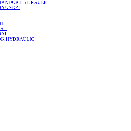
 HANDOK HYDRAULIC
HYUNDAI
I
TSU
DAI
OK HYDRAULIC