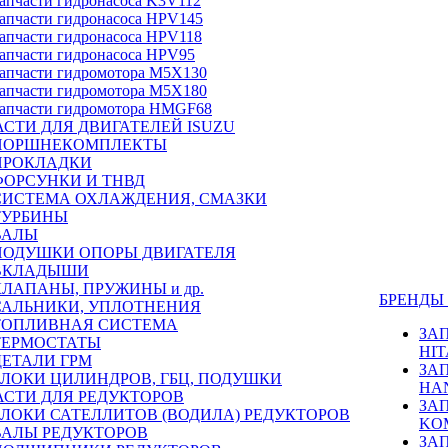
апчасти гидронасоса K3V112
апчасти гидронасоса HPV145
апчасти гидронасоса HPV118
апчасти гидронасоса HPV95
апчасти гидромотора M5X130
апчасти гидромотора M5X180
апчасти гидромотора HMGF68
СТИ ДЛЯ ДВИГАТЕЛЕЙ ISUZU
ПОРШНЕКОМПЛЕКТЫ
ПРОКЛАДКИ
ФОРСУНКИ И ТНВД
СИСТЕМА ОХЛАЖДЕНИЯ, СМАЗКИ
ТУРБИНЫ
ВАЛЫ
ПОДУШКИ ОПОРЫ ДВИГАТЕЛЯ
ВКЛАДЫШИ
КЛАПАНЫ, ПРУЖИНЫ и др.
БРЕНД
САЛЬНИКИ, УПЛОТНЕНИЯ
ТОПЛИВНАЯ СИСТЕМА
ЗА
ТЕРМОСТАТЫ
HIT
ДЕТАЛИ ГРМ
ЗА
БЛОКИ ЦИЛИНДРОВ, ГБЦ, ПОДУШКИ
HA
АСТИ ДЛЯ РЕДУКТОРОВ
ЗА
БЛОКИ САТЕЛЛИТОВ (ВОДИЛА) РЕДУКТОРОВ
KO
ВАЛЫ РЕДУКТОРОВ
ЗА