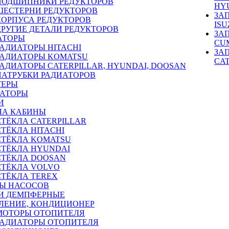
ПОДШИПНИКИ РЕДУКТОРОВ
HY
ШЕСТЕРНИ РЕДУКТОРОВ
ЗА
КОРПУСА РЕДУКТОРОВ
ISU
ДРУГИЕ ДЕТАЛИ РЕДУКТОРОВ
ЗА
АТОРЫ
CU
РАДИАТОРЫ HITACHI
ЗА
РАДИАТОРЫ KOMATSU
CA
РАДИАТОРЫ CATERPILLAR, HYUNDAI, DOOSAN
ПАТРУБКИ РАДИАТОРОВ
ТЕРЫ
РАТОРЫ
И
ЛА КАБИНЫ
СТЁКЛА CATERPILLAR
СТЁКЛА HITACHI
СТЁКЛА KOMATSU
СТЁКЛА HYUNDAI
СТЁКЛА DOOSAN
СТЁКЛА VOLVO
СТЁКЛА TEREX
Ы НАСОСОВ
И ДЕМПФЕРНЫЕ
ЛЕНИЕ, КОНДИЦИОНЕР
МОТОРЫ ОТОПИТЕЛЯ
РАДИАТОРЫ ОТОПИТЕЛЯ