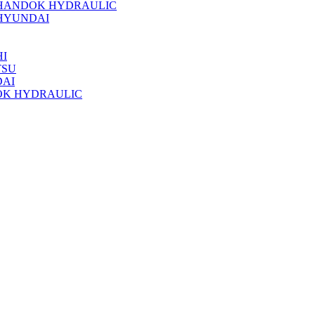
 HANDOK HYDRAULIC
HYUNDAI
I
TSU
DAI
OK HYDRAULIC