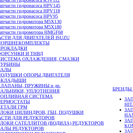
апчасти гидронасоса K3V112
апчасти гидронасоса HPV145
апчасти гидронасоса HPV118
апчасти гидронасоса HPV95
апчасти гидромотора M5X130
апчасти гидромотора M5X180
апчасти гидромотора HMGF68
СТИ ДЛЯ ДВИГАТЕЛЕЙ ISUZU
ПОРШНЕКОМПЛЕКТЫ
ПРОКЛАДКИ
ФОРСУНКИ И ТНВД
СИСТЕМА ОХЛАЖДЕНИЯ, СМАЗКИ
ТУРБИНЫ
ВАЛЫ
ПОДУШКИ ОПОРЫ ДВИГАТЕЛЯ
ВКЛАДЫШИ
КЛАПАНЫ, ПРУЖИНЫ и др.
БРЕНД
САЛЬНИКИ, УПЛОТНЕНИЯ
ТОПЛИВНАЯ СИСТЕМА
ЗА
ТЕРМОСТАТЫ
HIT
ДЕТАЛИ ГРМ
ЗА
БЛОКИ ЦИЛИНДРОВ, ГБЦ, ПОДУШКИ
HA
АСТИ ДЛЯ РЕДУКТОРОВ
ЗА
БЛОКИ САТЕЛЛИТОВ (ВОДИЛА) РЕДУКТОРОВ
KO
ВАЛЫ РЕДУКТОРОВ
ЗА