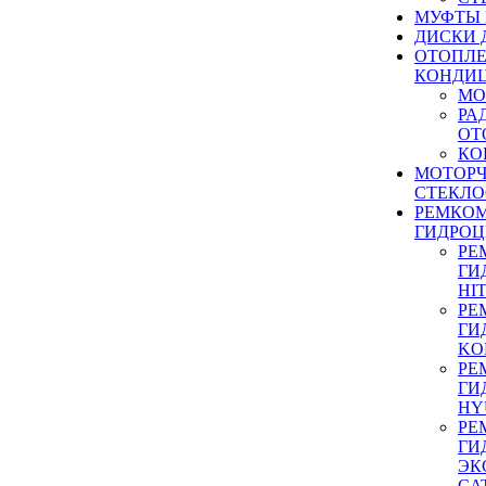
МУФТЫ
ДИСКИ 
ОТОПЛЕ
КОНДИ
МО
РА
ОТ
КО
МОТОР
СТЕКЛО
РЕМКО
ГИДРО
РЕ
ГИ
HI
РЕ
ГИ
KO
РЕ
ГИ
HY
РЕ
ГИ
ЭК
CA