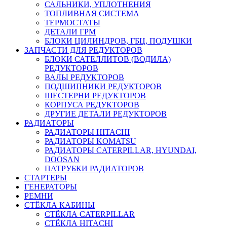
САЛЬНИКИ, УПЛОТНЕНИЯ
ТОПЛИВНАЯ СИСТЕМА
ТЕРМОСТАТЫ
ДЕТАЛИ ГРМ
БЛОКИ ЦИЛИНДРОВ, ГБЦ, ПОДУШКИ
ЗАПЧАСТИ ДЛЯ РЕДУКТОРОВ
БЛОКИ САТЕЛЛИТОВ (ВОДИЛА)
РЕДУКТОРОВ
ВАЛЫ РЕДУКТОРОВ
ПОДШИПНИКИ РЕДУКТОРОВ
ШЕСТЕРНИ РЕДУКТОРОВ
КОРПУСА РЕДУКТОРОВ
ДРУГИЕ ДЕТАЛИ РЕДУКТОРОВ
РАДИАТОРЫ
РАДИАТОРЫ HITACHI
РАДИАТОРЫ KOMATSU
РАДИАТОРЫ CATERPILLAR, HYUNDAI,
DOOSAN
ПАТРУБКИ РАДИАТОРОВ
СТАРТЕРЫ
ГЕНЕРАТОРЫ
РЕМНИ
СТЁКЛА КАБИНЫ
СТЁКЛА CATERPILLAR
СТЁКЛА HITACHI