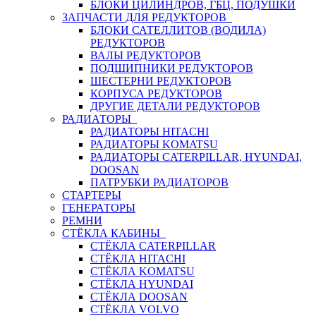
БЛОКИ ЦИЛИНДРОВ, ГБЦ, ПОДУШКИ
ЗАПЧАСТИ ДЛЯ РЕДУКТОРОВ
БЛОКИ САТЕЛЛИТОВ (ВОДИЛА)
РЕДУКТОРОВ
ВАЛЫ РЕДУКТОРОВ
ПОДШИПНИКИ РЕДУКТОРОВ
ШЕСТЕРНИ РЕДУКТОРОВ
КОРПУСА РЕДУКТОРОВ
ДРУГИЕ ДЕТАЛИ РЕДУКТОРОВ
РАДИАТОРЫ
РАДИАТОРЫ HITACHI
РАДИАТОРЫ KOMATSU
РАДИАТОРЫ CATERPILLAR, HYUNDAI,
DOOSAN
ПАТРУБКИ РАДИАТОРОВ
СТАРТЕРЫ
ГЕНЕРАТОРЫ
РЕМНИ
СТЁКЛА КАБИНЫ
СТЁКЛА CATERPILLAR
СТЁКЛА HITACHI
СТЁКЛА KOMATSU
СТЁКЛА HYUNDAI
СТЁКЛА DOOSAN
СТЁКЛА VOLVO