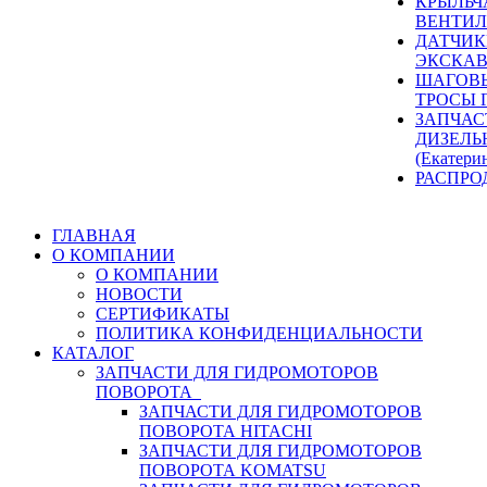
КРЫЛЬЧ
ВЕНТИЛ
ДАТЧИК
ЭКСКАВ
ШАГОВЫ
ТРОСЫ 
ЗАПЧАС
ДИЗЕЛЬ
(Екатери
РАСПРО
ГЛАВНАЯ
О КОМПАНИИ
О КОМПАНИИ
НОВОСТИ
СЕРТИФИКАТЫ
ПОЛИТИКА КОНФИДЕНЦИАЛЬНОСТИ
КАТАЛОГ
ЗАПЧАСТИ ДЛЯ ГИДРОМОТОРОВ
ПОВОРОТА
ЗАПЧАСТИ ДЛЯ ГИДРОМОТОРОВ
ПОВОРОТА HITACHI
ЗАПЧАСТИ ДЛЯ ГИДРОМОТОРОВ
ПОВОРОТА KOMATSU