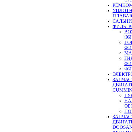
РЕМКОМ
УПЛОТ
ПЛАВА
САЛЬН
ФИЛЬТР
ВО
ФИ
ТО
ФИ
МА
ГИ
ФИ
ФИ
ЭЛЕКТР
ЗАПЧАС
ДВИГАТ
CUMMIN
ТУ
НА
ОБ
ПО
ЗАПЧАС
ДВИГАТ
DOOSAN