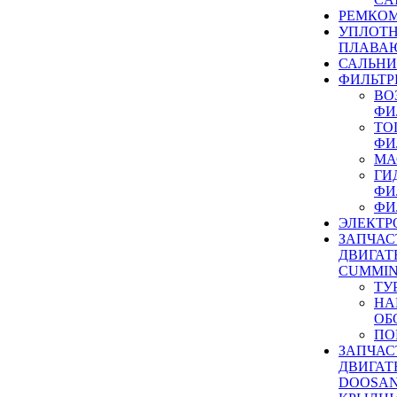
РЕМКОМ
УПЛОТ
ПЛАВА
САЛЬН
ФИЛЬТР
ВО
ФИ
ТО
ФИ
МА
ГИ
ФИ
ФИ
ЭЛЕКТР
ЗАПЧАС
ДВИГАТ
CUMMIN
ТУ
НА
ОБ
ПО
ЗАПЧАС
ДВИГАТ
DOOSAN