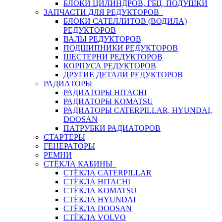
БЛОКИ ЦИЛИНДРОВ, ГБЦ, ПОДУШКИ
ЗАПЧАСТИ ДЛЯ РЕДУКТОРОВ
БЛОКИ САТЕЛЛИТОВ (ВОДИЛА)
РЕДУКТОРОВ
ВАЛЫ РЕДУКТОРОВ
ПОДШИПНИКИ РЕДУКТОРОВ
ШЕСТЕРНИ РЕДУКТОРОВ
КОРПУСА РЕДУКТОРОВ
ДРУГИЕ ДЕТАЛИ РЕДУКТОРОВ
РАДИАТОРЫ
РАДИАТОРЫ HITACHI
РАДИАТОРЫ KOMATSU
РАДИАТОРЫ CATERPILLAR, HYUNDAI,
DOOSAN
ПАТРУБКИ РАДИАТОРОВ
СТАРТЕРЫ
ГЕНЕРАТОРЫ
РЕМНИ
СТЁКЛА КАБИНЫ
СТЁКЛА CATERPILLAR
СТЁКЛА HITACHI
СТЁКЛА KOMATSU
СТЁКЛА HYUNDAI
СТЁКЛА DOOSAN
СТЁКЛА VOLVO