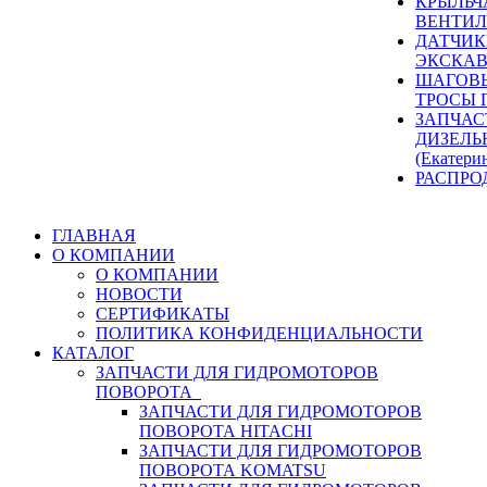
КРЫЛЬЧ
ВЕНТИЛ
ДАТЧИК
ЭКСКАВ
ШАГОВЫ
ТРОСЫ 
ЗАПЧАС
ДИЗЕЛЬ
(Екатери
РАСПРО
ГЛАВНАЯ
О КОМПАНИИ
О КОМПАНИИ
НОВОСТИ
СЕРТИФИКАТЫ
ПОЛИТИКА КОНФИДЕНЦИАЛЬНОСТИ
КАТАЛОГ
ЗАПЧАСТИ ДЛЯ ГИДРОМОТОРОВ
ПОВОРОТА
ЗАПЧАСТИ ДЛЯ ГИДРОМОТОРОВ
ПОВОРОТА HITACHI
ЗАПЧАСТИ ДЛЯ ГИДРОМОТОРОВ
ПОВОРОТА KOMATSU