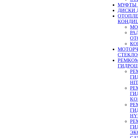
МУФТЫ
ДИСКИ 
ОТОПЛЕ
КОНДИ
МО
РА
ОТ
КО
МОТОР
СТЕКЛО
РЕМКО
ГИДРО
РЕ
ГИ
HI
РЕ
ГИ
KO
РЕ
ГИ
HY
РЕ
ГИ
ЭК
CA