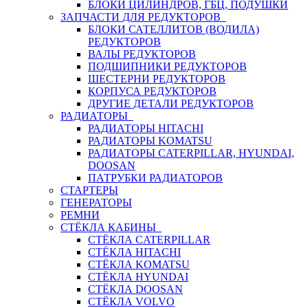
БЛОКИ ЦИЛИНДРОВ, ГБЦ, ПОДУШКИ
ЗАПЧАСТИ ДЛЯ РЕДУКТОРОВ
БЛОКИ САТЕЛЛИТОВ (ВОДИЛА)
РЕДУКТОРОВ
ВАЛЫ РЕДУКТОРОВ
ПОДШИПНИКИ РЕДУКТОРОВ
ШЕСТЕРНИ РЕДУКТОРОВ
КОРПУСА РЕДУКТОРОВ
ДРУГИЕ ДЕТАЛИ РЕДУКТОРОВ
РАДИАТОРЫ
РАДИАТОРЫ HITACHI
РАДИАТОРЫ KOMATSU
РАДИАТОРЫ CATERPILLAR, HYUNDAI,
DOOSAN
ПАТРУБКИ РАДИАТОРОВ
СТАРТЕРЫ
ГЕНЕРАТОРЫ
РЕМНИ
СТЁКЛА КАБИНЫ
СТЁКЛА CATERPILLAR
СТЁКЛА HITACHI
СТЁКЛА KOMATSU
СТЁКЛА HYUNDAI
СТЁКЛА DOOSAN
СТЁКЛА VOLVO