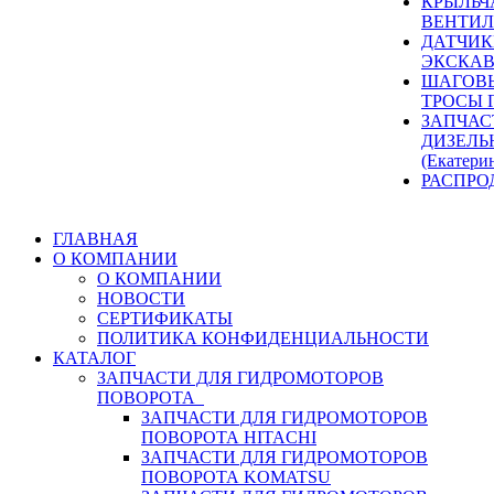
КРЫЛЬЧ
ВЕНТИЛ
ДАТЧИК
ЭКСКАВ
ШАГОВЫ
ТРОСЫ 
ЗАПЧАС
ДИЗЕЛЬ
(Екатери
РАСПРО
ГЛАВНАЯ
О КОМПАНИИ
О КОМПАНИИ
НОВОСТИ
СЕРТИФИКАТЫ
ПОЛИТИКА КОНФИДЕНЦИАЛЬНОСТИ
КАТАЛОГ
ЗАПЧАСТИ ДЛЯ ГИДРОМОТОРОВ
ПОВОРОТА
ЗАПЧАСТИ ДЛЯ ГИДРОМОТОРОВ
ПОВОРОТА HITACHI
ЗАПЧАСТИ ДЛЯ ГИДРОМОТОРОВ
ПОВОРОТА KOMATSU