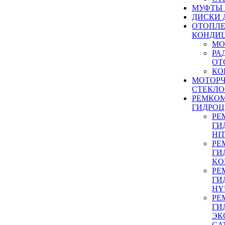
МУФТЫ
ДИСКИ 
ОТОПЛЕ
КОНДИ
МО
РА
ОТ
КО
МОТОР
СТЕКЛО
РЕМКО
ГИДРО
РЕ
ГИ
HI
РЕ
ГИ
KO
РЕ
ГИ
HY
РЕ
ГИ
ЭК
CA