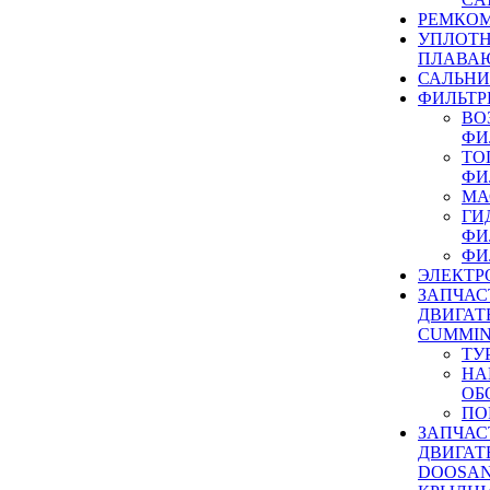
РЕМКОМ
УПЛОТ
ПЛАВА
САЛЬН
ФИЛЬТР
ВО
ФИ
ТО
ФИ
МА
ГИ
ФИ
ФИ
ЭЛЕКТР
ЗАПЧАС
ДВИГАТ
CUMMIN
ТУ
НА
ОБ
ПО
ЗАПЧАС
ДВИГАТ
DOOSAN