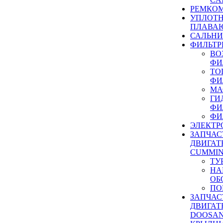
РЕМКОМ
УПЛОТ
ПЛАВА
САЛЬН
ФИЛЬТР
ВО
ФИ
ТО
ФИ
МА
ГИ
ФИ
ФИ
ЭЛЕКТР
ЗАПЧАС
ДВИГАТ
CUMMIN
ТУ
НА
ОБ
ПО
ЗАПЧАС
ДВИГАТ
DOOSAN