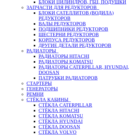
БЛОКИ ЦИЛИНДРОВ, ГБЦ, ПОДУШКИ
ЗАПЧАСТИ ДЛЯ РЕДУКТОРОВ
БЛОКИ САТЕЛЛИТОВ (ВОДИЛА)
РЕДУКТОРОВ
ВАЛЫ РЕДУКТОРОВ
ПОДШИПНИКИ РЕДУКТОРОВ
ШЕСТЕРНИ РЕДУКТОРОВ
КОРПУСА РЕДУКТОРОВ
ДРУГИЕ ДЕТАЛИ РЕДУКТОРОВ
РАДИАТОРЫ
РАДИАТОРЫ HITACHI
РАДИАТОРЫ KOMATSU
РАДИАТОРЫ CATERPILLAR, HYUNDAI,
DOOSAN
ПАТРУБКИ РАДИАТОРОВ
СТАРТЕРЫ
ГЕНЕРАТОРЫ
РЕМНИ
СТЁКЛА КАБИНЫ
СТЁКЛА CATERPILLAR
СТЁКЛА HITACHI
СТЁКЛА KOMATSU
СТЁКЛА HYUNDAI
СТЁКЛА DOOSAN
СТЁКЛА VOLVO