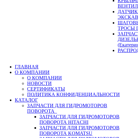
КРЫЛЬЧ
ВЕНТИЛ
ДАТЧИК
ЭКСКАВ
ШАГОВЫ
ТРОСЫ 
ЗАПЧАС
ДИЗЕЛЬ
(Екатери
РАСПРО
ГЛАВНАЯ
О КОМПАНИИ
О КОМПАНИИ
НОВОСТИ
СЕРТИФИКАТЫ
ПОЛИТИКА КОНФИДЕНЦИАЛЬНОСТИ
КАТАЛОГ
ЗАПЧАСТИ ДЛЯ ГИДРОМОТОРОВ
ПОВОРОТА
ЗАПЧАСТИ ДЛЯ ГИДРОМОТОРОВ
ПОВОРОТА HITACHI
ЗАПЧАСТИ ДЛЯ ГИДРОМОТОРОВ
ПОВОРОТА KOMATSU