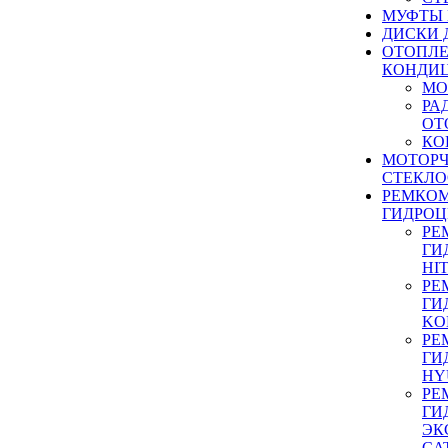
МУФТЫ
ДИСКИ 
ОТОПЛЕ
КОНДИ
МО
РА
ОТ
КО
МОТОР
СТЕКЛО
РЕМКО
ГИДРО
РЕ
ГИ
HI
РЕ
ГИ
KO
РЕ
ГИ
HY
РЕ
ГИ
ЭК
CA