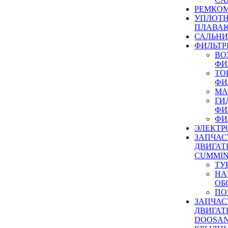
РЕМКОМ
УПЛОТ
ПЛАВА
САЛЬН
ФИЛЬТР
ВО
ФИ
ТО
ФИ
МА
ГИ
ФИ
ФИ
ЭЛЕКТР
ЗАПЧАС
ДВИГАТ
CUMMIN
ТУ
НА
ОБ
ПО
ЗАПЧАС
ДВИГАТ
DOOSAN