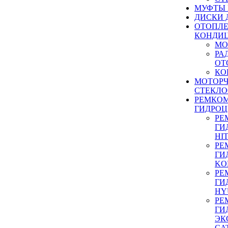
МУФТЫ
ДИСКИ 
ОТОПЛЕ
КОНДИ
МО
РА
ОТ
КО
МОТОР
СТЕКЛО
РЕМКО
ГИДРО
РЕ
ГИ
HI
РЕ
ГИ
KO
РЕ
ГИ
HY
РЕ
ГИ
ЭК
CA