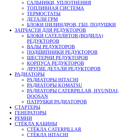
САЛЬНИКИ, УПЛОТНЕНИЯ
ТОПЛИВНАЯ СИСТЕМА
ТЕРМОСТАТЫ
ДЕТАЛИ ГРМ
БЛОКИ ЦИЛИНДРОВ, ГБЦ, ПОДУШКИ
ЗАПЧАСТИ ДЛЯ РЕДУКТОРОВ
БЛОКИ САТЕЛЛИТОВ (ВОДИЛА)
РЕДУКТОРОВ
ВАЛЫ РЕДУКТОРОВ
ПОДШИПНИКИ РЕДУКТОРОВ
ШЕСТЕРНИ РЕДУКТОРОВ
КОРПУСА РЕДУКТОРОВ
ДРУГИЕ ДЕТАЛИ РЕДУКТОРОВ
РАДИАТОРЫ
РАДИАТОРЫ HITACHI
РАДИАТОРЫ KOMATSU
РАДИАТОРЫ CATERPILLAR, HYUNDAI,
DOOSAN
ПАТРУБКИ РАДИАТОРОВ
СТАРТЕРЫ
ГЕНЕРАТОРЫ
РЕМНИ
СТЁКЛА КАБИНЫ
СТЁКЛА CATERPILLAR
СТЁКЛА HITACHI