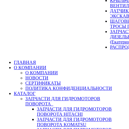
КРЫЛЬЧ
ВЕНТИЛ
ДАТЧИК
ЭКСКАВ
ШАГОВЫ
ТРОСЫ 
ЗАПЧАС
ДИЗЕЛЬ
(Екатери
РАСПРО
ГЛАВНАЯ
О КОМПАНИИ
О КОМПАНИИ
НОВОСТИ
СЕРТИФИКАТЫ
ПОЛИТИКА КОНФИДЕНЦИАЛЬНОСТИ
КАТАЛОГ
ЗАПЧАСТИ ДЛЯ ГИДРОМОТОРОВ
ПОВОРОТА
ЗАПЧАСТИ ДЛЯ ГИДРОМОТОРОВ
ПОВОРОТА HITACHI
ЗАПЧАСТИ ДЛЯ ГИДРОМОТОРОВ
ПОВОРОТА KOMATSU