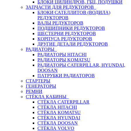
БЛОКИ ЦИЛИНДРОВ, ГБЦ, ПОДУШКИ
ЗАПЧАСТИ ДЛЯ РЕДУКТОРОВ
БЛОКИ САТЕЛЛИТОВ (ВОДИЛА)
РЕДУКТОРОВ
ВАЛЫ РЕДУКТОРОВ
ПОДШИПНИКИ РЕДУКТОРОВ
ШЕСТЕРНИ РЕДУКТОРОВ
КОРПУСА РЕДУКТОРОВ
ДРУГИЕ ДЕТАЛИ РЕДУКТОРОВ
РАДИАТОРЫ
РАДИАТОРЫ HITACHI
РАДИАТОРЫ KOMATSU
РАДИАТОРЫ CATERPILLAR, HYUNDAI,
DOOSAN
ПАТРУБКИ РАДИАТОРОВ
СТАРТЕРЫ
ГЕНЕРАТОРЫ
РЕМНИ
СТЁКЛА КАБИНЫ
СТЁКЛА CATERPILLAR
СТЁКЛА HITACHI
СТЁКЛА KOMATSU
СТЁКЛА HYUNDAI
СТЁКЛА DOOSAN
СТЁКЛА VOLVO