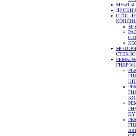
МУФТЫ
ДИСКИ 
ОТОПЛЕ
КОНДИ
МО
РА
ОТ
КО
МОТОР
СТЕКЛО
РЕМКО
ГИДРО
РЕ
ГИ
HI
РЕ
ГИ
KO
РЕ
ГИ
HY
РЕ
ГИ
ЭК
CA