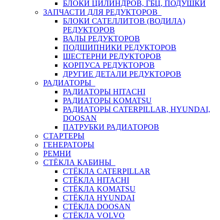
БЛОКИ ЦИЛИНДРОВ, ГБЦ, ПОДУШКИ
ЗАПЧАСТИ ДЛЯ РЕДУКТОРОВ
БЛОКИ САТЕЛЛИТОВ (ВОДИЛА)
РЕДУКТОРОВ
ВАЛЫ РЕДУКТОРОВ
ПОДШИПНИКИ РЕДУКТОРОВ
ШЕСТЕРНИ РЕДУКТОРОВ
КОРПУСА РЕДУКТОРОВ
ДРУГИЕ ДЕТАЛИ РЕДУКТОРОВ
РАДИАТОРЫ
РАДИАТОРЫ HITACHI
РАДИАТОРЫ KOMATSU
РАДИАТОРЫ CATERPILLAR, HYUNDAI,
DOOSAN
ПАТРУБКИ РАДИАТОРОВ
СТАРТЕРЫ
ГЕНЕРАТОРЫ
РЕМНИ
СТЁКЛА КАБИНЫ
СТЁКЛА CATERPILLAR
СТЁКЛА HITACHI
СТЁКЛА KOMATSU
СТЁКЛА HYUNDAI
СТЁКЛА DOOSAN
СТЁКЛА VOLVO