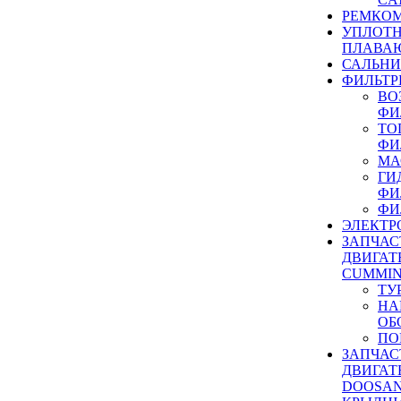
РЕМКОМ
УПЛОТ
ПЛАВА
САЛЬН
ФИЛЬТР
ВО
ФИ
ТО
ФИ
МА
ГИ
ФИ
ФИ
ЭЛЕКТР
ЗАПЧАС
ДВИГАТ
CUMMIN
ТУ
НА
ОБ
ПО
ЗАПЧАС
ДВИГАТ
DOOSAN