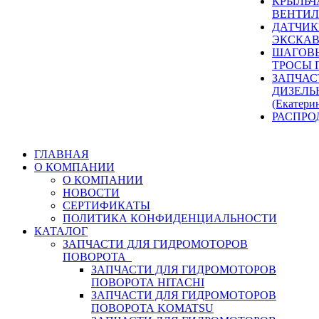
КРЫЛЬЧ
ВЕНТИЛ
ДАТЧИК
ЭКСКАВ
ШАГОВЫ
ТРОСЫ 
ЗАПЧАС
ДИЗЕЛЬ
(Екатери
РАСПРО
ГЛАВНАЯ
О КОМПАНИИ
О КОМПАНИИ
НОВОСТИ
СЕРТИФИКАТЫ
ПОЛИТИКА КОНФИДЕНЦИАЛЬНОСТИ
КАТАЛОГ
ЗАПЧАСТИ ДЛЯ ГИДРОМОТОРОВ
ПОВОРОТА
ЗАПЧАСТИ ДЛЯ ГИДРОМОТОРОВ
ПОВОРОТА HITACHI
ЗАПЧАСТИ ДЛЯ ГИДРОМОТОРОВ
ПОВОРОТА KOMATSU