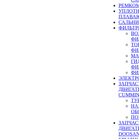
РЕМКОМ
УПЛОТ
ПЛАВА
САЛЬН
ФИЛЬТР
ВО
ФИ
ТО
ФИ
МА
ГИ
ФИ
ФИ
ЭЛЕКТР
ЗАПЧАС
ДВИГАТ
CUMMIN
ТУ
НА
ОБ
ПО
ЗАПЧАС
ДВИГАТ
DOOSAN