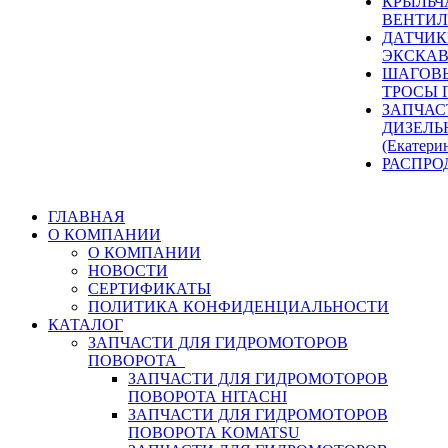
КРЫЛЬЧ
ВЕНТИЛ
ДАТЧИК
ЭКСКАВ
ШАГОВЫ
ТРОСЫ 
ЗАПЧАС
ДИЗЕЛЬ
(Екатери
РАСПРО
ГЛАВНАЯ
О КОМПАНИИ
О КОМПАНИИ
НОВОСТИ
СЕРТИФИКАТЫ
ПОЛИТИКА КОНФИДЕНЦИАЛЬНОСТИ
КАТАЛОГ
ЗАПЧАСТИ ДЛЯ ГИДРОМОТОРОВ
ПОВОРОТА
ЗАПЧАСТИ ДЛЯ ГИДРОМОТОРОВ
ПОВОРОТА HITACHI
ЗАПЧАСТИ ДЛЯ ГИДРОМОТОРОВ
ПОВОРОТА KOMATSU