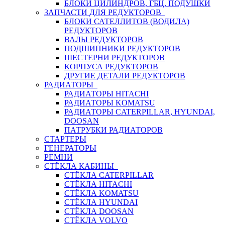
БЛОКИ ЦИЛИНДРОВ, ГБЦ, ПОДУШКИ
ЗАПЧАСТИ ДЛЯ РЕДУКТОРОВ
БЛОКИ САТЕЛЛИТОВ (ВОДИЛА)
РЕДУКТОРОВ
ВАЛЫ РЕДУКТОРОВ
ПОДШИПНИКИ РЕДУКТОРОВ
ШЕСТЕРНИ РЕДУКТОРОВ
КОРПУСА РЕДУКТОРОВ
ДРУГИЕ ДЕТАЛИ РЕДУКТОРОВ
РАДИАТОРЫ
РАДИАТОРЫ HITACHI
РАДИАТОРЫ KOMATSU
РАДИАТОРЫ CATERPILLAR, HYUNDAI,
DOOSAN
ПАТРУБКИ РАДИАТОРОВ
СТАРТЕРЫ
ГЕНЕРАТОРЫ
РЕМНИ
СТЁКЛА КАБИНЫ
СТЁКЛА CATERPILLAR
СТЁКЛА HITACHI
СТЁКЛА KOMATSU
СТЁКЛА HYUNDAI
СТЁКЛА DOOSAN
СТЁКЛА VOLVO