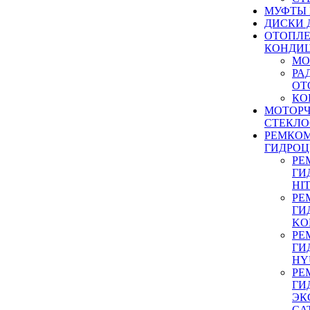
МУФТЫ
ДИСКИ 
ОТОПЛЕ
КОНДИ
МО
РА
ОТ
КО
МОТОР
СТЕКЛО
РЕМКО
ГИДРО
РЕ
ГИ
HI
РЕ
ГИ
KO
РЕ
ГИ
HY
РЕ
ГИ
ЭК
CA