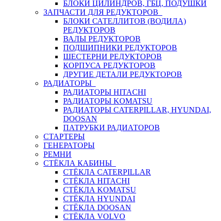
БЛОКИ ЦИЛИНДРОВ, ГБЦ, ПОДУШКИ
ЗАПЧАСТИ ДЛЯ РЕДУКТОРОВ
БЛОКИ САТЕЛЛИТОВ (ВОДИЛА)
РЕДУКТОРОВ
ВАЛЫ РЕДУКТОРОВ
ПОДШИПНИКИ РЕДУКТОРОВ
ШЕСТЕРНИ РЕДУКТОРОВ
КОРПУСА РЕДУКТОРОВ
ДРУГИЕ ДЕТАЛИ РЕДУКТОРОВ
РАДИАТОРЫ
РАДИАТОРЫ HITACHI
РАДИАТОРЫ KOMATSU
РАДИАТОРЫ CATERPILLAR, HYUNDAI,
DOOSAN
ПАТРУБКИ РАДИАТОРОВ
СТАРТЕРЫ
ГЕНЕРАТОРЫ
РЕМНИ
СТЁКЛА КАБИНЫ
СТЁКЛА CATERPILLAR
СТЁКЛА HITACHI
СТЁКЛА KOMATSU
СТЁКЛА HYUNDAI
СТЁКЛА DOOSAN
СТЁКЛА VOLVO