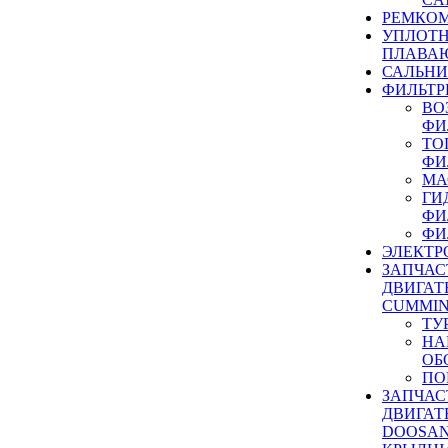
РЕМКОМ
УПЛОТ
ПЛАВА
САЛЬН
ФИЛЬТР
ВО
ФИ
ТО
ФИ
МА
ГИ
ФИ
ФИ
ЭЛЕКТР
ЗАПЧАС
ДВИГАТ
CUMMIN
ТУ
НА
ОБ
ПО
ЗАПЧАС
ДВИГАТ
DOOSAN