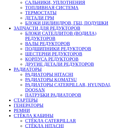
САЛЬНИКИ, УПЛОТНЕНИЯ
ТОПЛИВНАЯ СИСТЕМА
ТЕРМОСТАТЫ
ДЕТАЛИ ГРМ
БЛОКИ ЦИЛИНДРОВ, ГБЦ, ПОДУШКИ
ЗАПЧАСТИ ДЛЯ РЕДУКТОРОВ
БЛОКИ САТЕЛЛИТОВ (ВОДИЛА)
РЕДУКТОРОВ
ВАЛЫ РЕДУКТОРОВ
ПОДШИПНИКИ РЕДУКТОРОВ
ШЕСТЕРНИ РЕДУКТОРОВ
КОРПУСА РЕДУКТОРОВ
ДРУГИЕ ДЕТАЛИ РЕДУКТОРОВ
РАДИАТОРЫ
РАДИАТОРЫ HITACHI
РАДИАТОРЫ KOMATSU
РАДИАТОРЫ CATERPILLAR, HYUNDAI,
DOOSAN
ПАТРУБКИ РАДИАТОРОВ
СТАРТЕРЫ
ГЕНЕРАТОРЫ
РЕМНИ
СТЁКЛА КАБИНЫ
СТЁКЛА CATERPILLAR
СТЁКЛА HITACHI