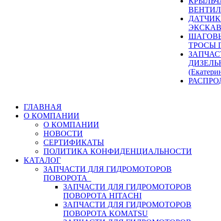
КРЫЛЬЧ
ВЕНТИЛ
ДАТЧИК
ЭКСКАВ
ШАГОВЫ
ТРОСЫ 
ЗАПЧАС
ДИЗЕЛЬ
(Екатери
РАСПРО
ГЛАВНАЯ
О КОМПАНИИ
О КОМПАНИИ
НОВОСТИ
СЕРТИФИКАТЫ
ПОЛИТИКА КОНФИДЕНЦИАЛЬНОСТИ
КАТАЛОГ
ЗАПЧАСТИ ДЛЯ ГИДРОМОТОРОВ
ПОВОРОТА
ЗАПЧАСТИ ДЛЯ ГИДРОМОТОРОВ
ПОВОРОТА HITACHI
ЗАПЧАСТИ ДЛЯ ГИДРОМОТОРОВ
ПОВОРОТА KOMATSU