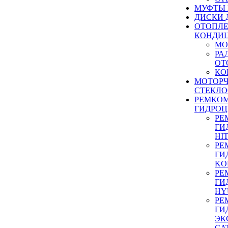
МУФТЫ
ДИСКИ 
ОТОПЛЕ
КОНДИ
МО
РА
ОТ
КО
МОТОР
СТЕКЛО
РЕМКО
ГИДРО
РЕ
ГИ
HI
РЕ
ГИ
KO
РЕ
ГИ
HY
РЕ
ГИ
ЭК
CA