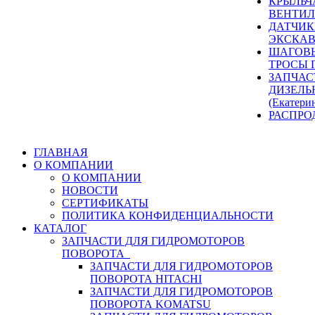
КРЫЛЬЧ
ВЕНТИЛ
ДАТЧИК
ЭКСКАВ
ШАГОВЫ
ТРОСЫ 
ЗАПЧАС
ДИЗЕЛЬ
(Екатери
РАСПРО
ГЛАВНАЯ
О КОМПАНИИ
О КОМПАНИИ
НОВОСТИ
СЕРТИФИКАТЫ
ПОЛИТИКА КОНФИДЕНЦИАЛЬНОСТИ
КАТАЛОГ
ЗАПЧАСТИ ДЛЯ ГИДРОМОТОРОВ
ПОВОРОТА
ЗАПЧАСТИ ДЛЯ ГИДРОМОТОРОВ
ПОВОРОТА HITACHI
ЗАПЧАСТИ ДЛЯ ГИДРОМОТОРОВ
ПОВОРОТА KOMATSU