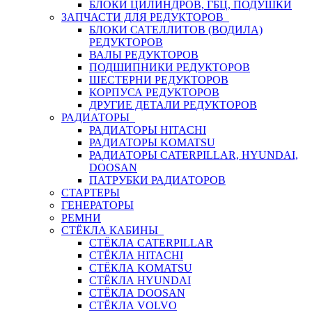
БЛОКИ ЦИЛИНДРОВ, ГБЦ, ПОДУШКИ
ЗАПЧАСТИ ДЛЯ РЕДУКТОРОВ
БЛОКИ САТЕЛЛИТОВ (ВОДИЛА)
РЕДУКТОРОВ
ВАЛЫ РЕДУКТОРОВ
ПОДШИПНИКИ РЕДУКТОРОВ
ШЕСТЕРНИ РЕДУКТОРОВ
КОРПУСА РЕДУКТОРОВ
ДРУГИЕ ДЕТАЛИ РЕДУКТОРОВ
РАДИАТОРЫ
РАДИАТОРЫ HITACHI
РАДИАТОРЫ KOMATSU
РАДИАТОРЫ CATERPILLAR, HYUNDAI,
DOOSAN
ПАТРУБКИ РАДИАТОРОВ
СТАРТЕРЫ
ГЕНЕРАТОРЫ
РЕМНИ
СТЁКЛА КАБИНЫ
СТЁКЛА CATERPILLAR
СТЁКЛА HITACHI
СТЁКЛА KOMATSU
СТЁКЛА HYUNDAI
СТЁКЛА DOOSAN
СТЁКЛА VOLVO