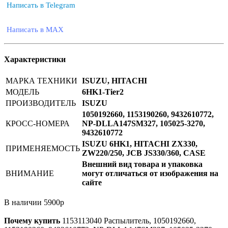
Написать в Telegram
Написать в MAX
Характеристики
МАРКА ТЕХНИКИ
ISUZU, HITACHI
МОДЕЛЬ
6HK1-Tier2
ПРОИЗВОДИТЕЛЬ
ISUZU
1050192660, 1153190260, 9432610772,
КРОСС-НОМЕРА
NP-DLLA147SM327, 105025-3270,
9432610772
ISUZU 6HK1, HITACHI ZX330,
ПРИМЕНЯЕМОСТЬ
ZW220/250, JCB JS330/360, CASE
Внешний вид товара и упаковка
ВНИМАНИЕ
могут отличаться от изображения на
сайте
В наличии
5900
р
Почему купить
1153113040
Распылитель, 1050192660,