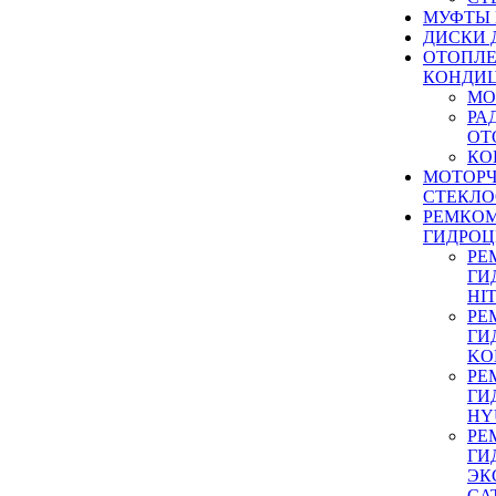
МУФТЫ
ДИСКИ 
ОТОПЛЕ
КОНДИ
МО
РА
ОТ
КО
МОТОР
СТЕКЛО
РЕМКО
ГИДРО
РЕ
ГИ
HI
РЕ
ГИ
KO
РЕ
ГИ
HY
РЕ
ГИ
ЭК
CA