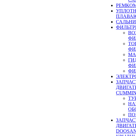
РЕМКОМ
УПЛОТ
ПЛАВА
САЛЬН
ФИЛЬТР
ВО
ФИ
ТО
ФИ
МА
ГИ
ФИ
ФИ
ЭЛЕКТР
ЗАПЧАС
ДВИГАТ
CUMMIN
ТУ
НА
ОБ
ПО
ЗАПЧАС
ДВИГАТ
DOOSAN