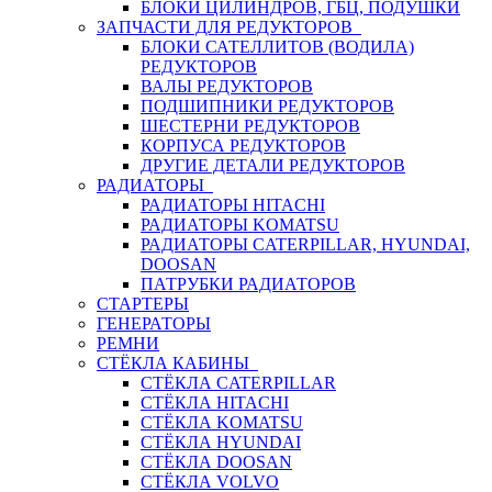
БЛОКИ ЦИЛИНДРОВ, ГБЦ, ПОДУШКИ
ЗАПЧАСТИ ДЛЯ РЕДУКТОРОВ
БЛОКИ САТЕЛЛИТОВ (ВОДИЛА)
РЕДУКТОРОВ
ВАЛЫ РЕДУКТОРОВ
ПОДШИПНИКИ РЕДУКТОРОВ
ШЕСТЕРНИ РЕДУКТОРОВ
КОРПУСА РЕДУКТОРОВ
ДРУГИЕ ДЕТАЛИ РЕДУКТОРОВ
РАДИАТОРЫ
РАДИАТОРЫ HITACHI
РАДИАТОРЫ KOMATSU
РАДИАТОРЫ CATERPILLAR, HYUNDAI,
DOOSAN
ПАТРУБКИ РАДИАТОРОВ
СТАРТЕРЫ
ГЕНЕРАТОРЫ
РЕМНИ
СТЁКЛА КАБИНЫ
СТЁКЛА CATERPILLAR
СТЁКЛА HITACHI
СТЁКЛА KOMATSU
СТЁКЛА HYUNDAI
СТЁКЛА DOOSAN
СТЁКЛА VOLVO