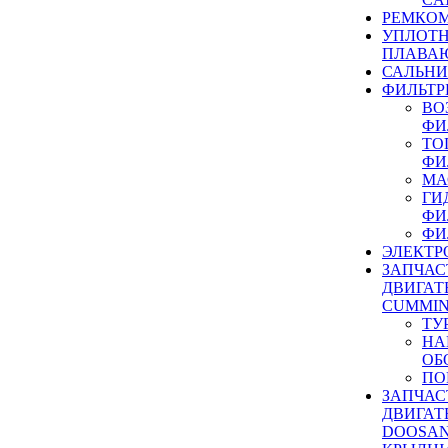
РЕМКОМ
УПЛОТ
ПЛАВА
САЛЬН
ФИЛЬТР
ВО
ФИ
ТО
ФИ
МА
ГИ
ФИ
ФИ
ЭЛЕКТР
ЗАПЧАС
ДВИГАТ
CUMMIN
ТУ
НА
ОБ
ПО
ЗАПЧАС
ДВИГАТ
DOOSAN