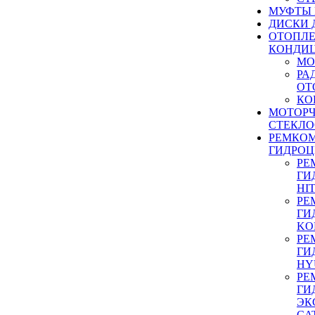
МУФТЫ
ДИСКИ 
ОТОПЛЕ
КОНДИ
МО
РА
ОТ
КО
МОТОР
СТЕКЛО
РЕМКО
ГИДРО
РЕ
ГИ
HI
РЕ
ГИ
KO
РЕ
ГИ
HY
РЕ
ГИ
ЭК
CA