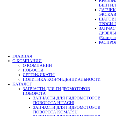
КРЫЛЬЧ
ВЕНТИЛ
ДАТЧИК
ЭКСКАВ
ШАГОВЫ
ТРОСЫ 
ЗАПЧАС
ДИЗЕЛЬ
(Екатери
РАСПРО
ГЛАВНАЯ
О КОМПАНИИ
О КОМПАНИИ
НОВОСТИ
СЕРТИФИКАТЫ
ПОЛИТИКА КОНФИДЕНЦИАЛЬНОСТИ
КАТАЛОГ
ЗАПЧАСТИ ДЛЯ ГИДРОМОТОРОВ
ПОВОРОТА
ЗАПЧАСТИ ДЛЯ ГИДРОМОТОРОВ
ПОВОРОТА HITACHI
ЗАПЧАСТИ ДЛЯ ГИДРОМОТОРОВ
ПОВОРОТА KOMATSU