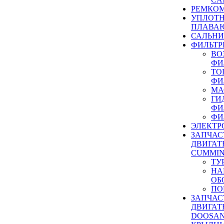
РЕМКОМ
УПЛОТ
ПЛАВА
САЛЬН
ФИЛЬТР
ВО
ФИ
ТО
ФИ
МА
ГИ
ФИ
ФИ
ЭЛЕКТР
ЗАПЧАС
ДВИГАТ
CUMMIN
ТУ
НА
ОБ
ПО
ЗАПЧАС
ДВИГАТ
DOOSAN