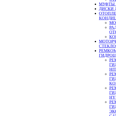
МУФТЫ
ДИСКИ 
ОТОПЛЕ
КОНДИ
МО
РА
ОТ
КО
МОТОР
СТЕКЛО
РЕМКО
ГИДРО
РЕ
ГИ
HI
РЕ
ГИ
KO
РЕ
ГИ
HY
РЕ
ГИ
ЭК
CA