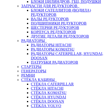
БЛОКИ ЦИЛИНДРОВ, ГБЦ, ПОДУШКИ
ЗАПЧАСТИ ДЛЯ РЕДУКТОРОВ
БЛОКИ САТЕЛЛИТОВ (ВОДИЛА)
РЕДУКТОРОВ
ВАЛЫ РЕДУКТОРОВ
ПОДШИПНИКИ РЕДУКТОРОВ
ШЕСТЕРНИ РЕДУКТОРОВ
КОРПУСА РЕДУКТОРОВ
ДРУГИЕ ДЕТАЛИ РЕДУКТОРОВ
РАДИАТОРЫ
РАДИАТОРЫ HITACHI
РАДИАТОРЫ KOMATSU
РАДИАТОРЫ CATERPILLAR, HYUNDAI,
DOOSAN
ПАТРУБКИ РАДИАТОРОВ
СТАРТЕРЫ
ГЕНЕРАТОРЫ
РЕМНИ
СТЁКЛА КАБИНЫ
СТЁКЛА CATERPILLAR
СТЁКЛА HITACHI
СТЁКЛА KOMATSU
СТЁКЛА HYUNDAI
СТЁКЛА DOOSAN
СТЁКЛА VOLVO