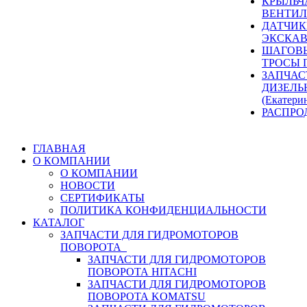
КРЫЛЬЧ
ВЕНТИЛ
ДАТЧИК
ЭКСКАВ
ШАГОВЫ
ТРОСЫ 
ЗАПЧАС
ДИЗЕЛЬ
(Екатери
РАСПРО
ГЛАВНАЯ
О КОМПАНИИ
О КОМПАНИИ
НОВОСТИ
СЕРТИФИКАТЫ
ПОЛИТИКА КОНФИДЕНЦИАЛЬНОСТИ
КАТАЛОГ
ЗАПЧАСТИ ДЛЯ ГИДРОМОТОРОВ
ПОВОРОТА
ЗАПЧАСТИ ДЛЯ ГИДРОМОТОРОВ
ПОВОРОТА HITACHI
ЗАПЧАСТИ ДЛЯ ГИДРОМОТОРОВ
ПОВОРОТА KOMATSU