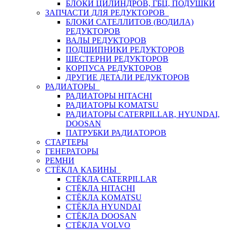
БЛОКИ ЦИЛИНДРОВ, ГБЦ, ПОДУШКИ
ЗАПЧАСТИ ДЛЯ РЕДУКТОРОВ
БЛОКИ САТЕЛЛИТОВ (ВОДИЛА)
РЕДУКТОРОВ
ВАЛЫ РЕДУКТОРОВ
ПОДШИПНИКИ РЕДУКТОРОВ
ШЕСТЕРНИ РЕДУКТОРОВ
КОРПУСА РЕДУКТОРОВ
ДРУГИЕ ДЕТАЛИ РЕДУКТОРОВ
РАДИАТОРЫ
РАДИАТОРЫ HITACHI
РАДИАТОРЫ KOMATSU
РАДИАТОРЫ CATERPILLAR, HYUNDAI,
DOOSAN
ПАТРУБКИ РАДИАТОРОВ
СТАРТЕРЫ
ГЕНЕРАТОРЫ
РЕМНИ
СТЁКЛА КАБИНЫ
СТЁКЛА CATERPILLAR
СТЁКЛА HITACHI
СТЁКЛА KOMATSU
СТЁКЛА HYUNDAI
СТЁКЛА DOOSAN
СТЁКЛА VOLVO