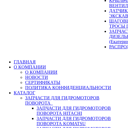
КРЫЛЬЧ
ВЕНТИЛ
ДАТЧИК
ЭКСКАВ
ШАГОВЫ
ТРОСЫ 
ЗАПЧАС
ДИЗЕЛЬ
(Екатери
РАСПРО
ГЛАВНАЯ
О КОМПАНИИ
О КОМПАНИИ
НОВОСТИ
СЕРТИФИКАТЫ
ПОЛИТИКА КОНФИДЕНЦИАЛЬНОСТИ
КАТАЛОГ
ЗАПЧАСТИ ДЛЯ ГИДРОМОТОРОВ
ПОВОРОТА
ЗАПЧАСТИ ДЛЯ ГИДРОМОТОРОВ
ПОВОРОТА HITACHI
ЗАПЧАСТИ ДЛЯ ГИДРОМОТОРОВ
ПОВОРОТА KOMATSU