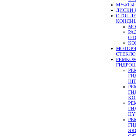
МУФТЫ
ДИСКИ 
ОТОПЛЕ
КОНДИ
МО
РА
ОТ
КО
МОТОР
СТЕКЛО
РЕМКО
ГИДРО
РЕ
ГИ
HI
РЕ
ГИ
KO
РЕ
ГИ
HY
РЕ
ГИ
ЭК
CA