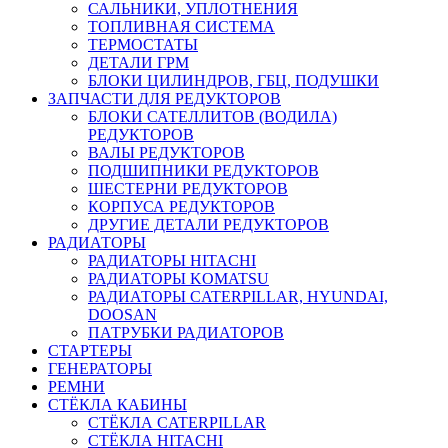
САЛЬНИКИ, УПЛОТНЕНИЯ
ТОПЛИВНАЯ СИСТЕМА
ТЕРМОСТАТЫ
ДЕТАЛИ ГРМ
БЛОКИ ЦИЛИНДРОВ, ГБЦ, ПОДУШКИ
ЗАПЧАСТИ ДЛЯ РЕДУКТОРОВ
БЛОКИ САТЕЛЛИТОВ (ВОДИЛА)
РЕДУКТОРОВ
ВАЛЫ РЕДУКТОРОВ
ПОДШИПНИКИ РЕДУКТОРОВ
ШЕСТЕРНИ РЕДУКТОРОВ
КОРПУСА РЕДУКТОРОВ
ДРУГИЕ ДЕТАЛИ РЕДУКТОРОВ
РАДИАТОРЫ
РАДИАТОРЫ HITACHI
РАДИАТОРЫ KOMATSU
РАДИАТОРЫ CATERPILLAR, HYUNDAI,
DOOSAN
ПАТРУБКИ РАДИАТОРОВ
СТАРТЕРЫ
ГЕНЕРАТОРЫ
РЕМНИ
СТЁКЛА КАБИНЫ
СТЁКЛА CATERPILLAR
СТЁКЛА HITACHI