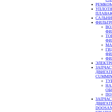
РЕМКОМ
УПЛОТ
ПЛАВА
САЛЬН
ФИЛЬТР
ВО
ФИ
ТО
ФИ
МА
ГИ
ФИ
ФИ
ЭЛЕКТР
ЗАПЧАС
ДВИГАТ
CUMMIN
ТУ
НА
ОБ
ПО
ЗАПЧАС
ДВИГАТ
DOOSAN