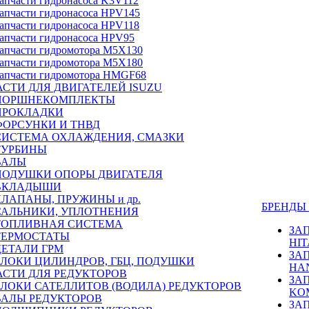
апчасти гидронасоса K3V112
апчасти гидронасоса HPV145
апчасти гидронасоса HPV118
апчасти гидронасоса HPV95
апчасти гидромотора M5X130
апчасти гидромотора M5X180
апчасти гидромотора HMGF68
СТИ ДЛЯ ДВИГАТЕЛЕЙ ISUZU
ПОРШНЕКОМПЛЕКТЫ
ПРОКЛАДКИ
ФОРСУНКИ И ТНВД
СИСТЕМА ОХЛАЖДЕНИЯ, СМАЗКИ
ТУРБИНЫ
ВАЛЫ
ПОДУШКИ ОПОРЫ ДВИГАТЕЛЯ
ВКЛАДЫШИ
КЛАПАНЫ, ПРУЖИНЫ и др.
БРЕНД
САЛЬНИКИ, УПЛОТНЕНИЯ
ТОПЛИВНАЯ СИСТЕМА
ЗА
ТЕРМОСТАТЫ
HIT
ДЕТАЛИ ГРМ
ЗА
БЛОКИ ЦИЛИНДРОВ, ГБЦ, ПОДУШКИ
HA
АСТИ ДЛЯ РЕДУКТОРОВ
ЗА
БЛОКИ САТЕЛЛИТОВ (ВОДИЛА) РЕДУКТОРОВ
KO
ВАЛЫ РЕДУКТОРОВ
ЗА