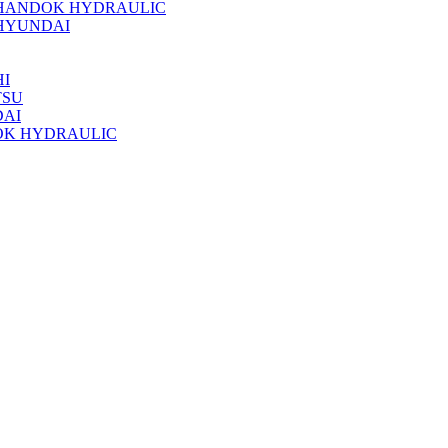
 HANDOK HYDRAULIC
HYUNDAI
I
TSU
DAI
OK HYDRAULIC