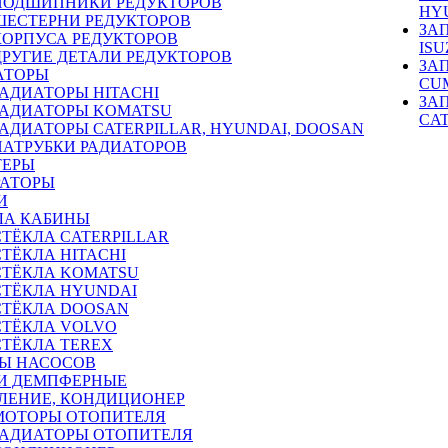
ПОДШИПНИКИ РЕДУКТОРОВ
HY
ШЕСТЕРНИ РЕДУКТОРОВ
ЗА
КОРПУСА РЕДУКТОРОВ
ISU
ДРУГИЕ ДЕТАЛИ РЕДУКТОРОВ
ЗА
АТОРЫ
CU
РАДИАТОРЫ HITACHI
ЗА
РАДИАТОРЫ KOMATSU
CA
РАДИАТОРЫ CATERPILLAR, HYUNDAI, DOOSAN
ПАТРУБКИ РАДИАТОРОВ
ТЕРЫ
РАТОРЫ
И
ЛА КАБИНЫ
СТЁКЛА CATERPILLAR
СТЁКЛА HITACHI
СТЁКЛА KOMATSU
СТЁКЛА HYUNDAI
СТЁКЛА DOOSAN
СТЁКЛА VOLVO
СТЁКЛА TEREX
Ы НАСОСОВ
И ДЕМПФЕРНЫЕ
ЛЕНИЕ, КОНДИЦИОНЕР
МОТОРЫ ОТОПИТЕЛЯ
РАДИАТОРЫ ОТОПИТЕЛЯ