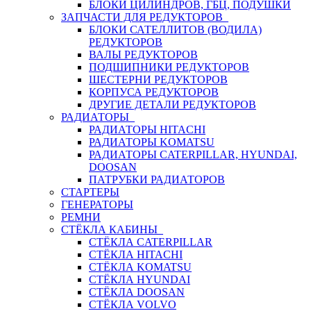
БЛОКИ ЦИЛИНДРОВ, ГБЦ, ПОДУШКИ
ЗАПЧАСТИ ДЛЯ РЕДУКТОРОВ
БЛОКИ САТЕЛЛИТОВ (ВОДИЛА)
РЕДУКТОРОВ
ВАЛЫ РЕДУКТОРОВ
ПОДШИПНИКИ РЕДУКТОРОВ
ШЕСТЕРНИ РЕДУКТОРОВ
КОРПУСА РЕДУКТОРОВ
ДРУГИЕ ДЕТАЛИ РЕДУКТОРОВ
РАДИАТОРЫ
РАДИАТОРЫ HITACHI
РАДИАТОРЫ KOMATSU
РАДИАТОРЫ CATERPILLAR, HYUNDAI,
DOOSAN
ПАТРУБКИ РАДИАТОРОВ
СТАРТЕРЫ
ГЕНЕРАТОРЫ
РЕМНИ
СТЁКЛА КАБИНЫ
СТЁКЛА CATERPILLAR
СТЁКЛА HITACHI
СТЁКЛА KOMATSU
СТЁКЛА HYUNDAI
СТЁКЛА DOOSAN
СТЁКЛА VOLVO