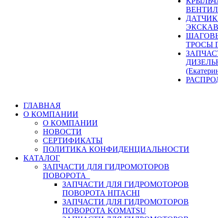
КРЫЛЬЧ
ВЕНТИЛ
ДАТЧИК
ЭКСКАВ
ШАГОВЫ
ТРОСЫ 
ЗАПЧАС
ДИЗЕЛЬ
(Екатери
РАСПРО
ГЛАВНАЯ
О КОМПАНИИ
О КОМПАНИИ
НОВОСТИ
СЕРТИФИКАТЫ
ПОЛИТИКА КОНФИДЕНЦИАЛЬНОСТИ
КАТАЛОГ
ЗАПЧАСТИ ДЛЯ ГИДРОМОТОРОВ
ПОВОРОТА
ЗАПЧАСТИ ДЛЯ ГИДРОМОТОРОВ
ПОВОРОТА HITACHI
ЗАПЧАСТИ ДЛЯ ГИДРОМОТОРОВ
ПОВОРОТА KOMATSU