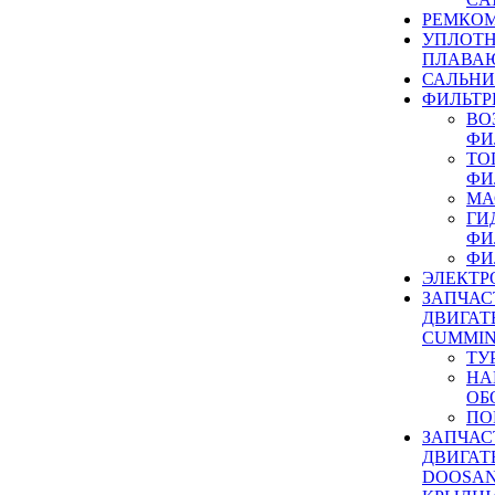
РЕМКОМ
УПЛОТ
ПЛАВА
САЛЬН
ФИЛЬТР
ВО
ФИ
ТО
ФИ
МА
ГИ
ФИ
ФИ
ЭЛЕКТР
ЗАПЧАС
ДВИГАТ
CUMMIN
ТУ
НА
ОБ
ПО
ЗАПЧАС
ДВИГАТ
DOOSAN