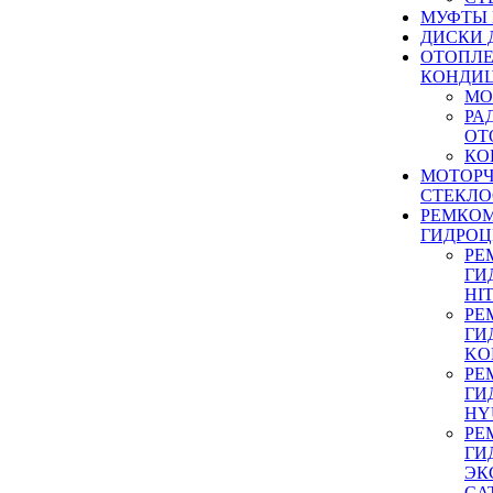
МУФТЫ
ДИСКИ 
ОТОПЛЕ
КОНДИ
МО
РА
ОТ
КО
МОТОР
СТЕКЛО
РЕМКО
ГИДРО
РЕ
ГИ
HI
РЕ
ГИ
KO
РЕ
ГИ
HY
РЕ
ГИ
ЭК
CA