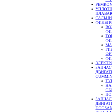
РЕМКОМ
УПЛОТ
ПЛАВА
САЛЬН
ФИЛЬТР
ВО
ФИ
ТО
ФИ
МА
ГИ
ФИ
ФИ
ЭЛЕКТР
ЗАПЧАС
ДВИГАТ
CUMMIN
ТУ
НА
ОБ
ПО
ЗАПЧАС
ДВИГАТ
DOOSAN