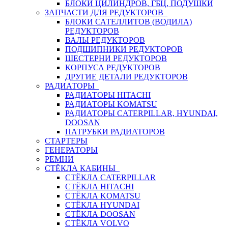
БЛОКИ ЦИЛИНДРОВ, ГБЦ, ПОДУШКИ
ЗАПЧАСТИ ДЛЯ РЕДУКТОРОВ
БЛОКИ САТЕЛЛИТОВ (ВОДИЛА)
РЕДУКТОРОВ
ВАЛЫ РЕДУКТОРОВ
ПОДШИПНИКИ РЕДУКТОРОВ
ШЕСТЕРНИ РЕДУКТОРОВ
КОРПУСА РЕДУКТОРОВ
ДРУГИЕ ДЕТАЛИ РЕДУКТОРОВ
РАДИАТОРЫ
РАДИАТОРЫ HITACHI
РАДИАТОРЫ KOMATSU
РАДИАТОРЫ CATERPILLAR, HYUNDAI,
DOOSAN
ПАТРУБКИ РАДИАТОРОВ
СТАРТЕРЫ
ГЕНЕРАТОРЫ
РЕМНИ
СТЁКЛА КАБИНЫ
СТЁКЛА CATERPILLAR
СТЁКЛА HITACHI
СТЁКЛА KOMATSU
СТЁКЛА HYUNDAI
СТЁКЛА DOOSAN
СТЁКЛА VOLVO