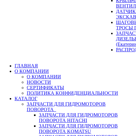
КРЫЛЬЧ
ВЕНТИЛ
ДАТЧИК
ЭКСКАВ
ШАГОВЫ
ТРОСЫ 
ЗАПЧАС
ДИЗЕЛЬ
(Екатери
РАСПРО
ГЛАВНАЯ
О КОМПАНИИ
О КОМПАНИИ
НОВОСТИ
СЕРТИФИКАТЫ
ПОЛИТИКА КОНФИДЕНЦИАЛЬНОСТИ
КАТАЛОГ
ЗАПЧАСТИ ДЛЯ ГИДРОМОТОРОВ
ПОВОРОТА
ЗАПЧАСТИ ДЛЯ ГИДРОМОТОРОВ
ПОВОРОТА HITACHI
ЗАПЧАСТИ ДЛЯ ГИДРОМОТОРОВ
ПОВОРОТА KOMATSU