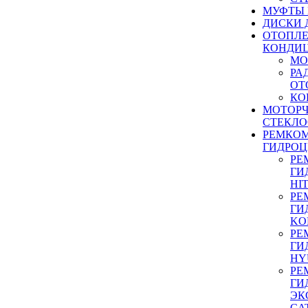
МУФТЫ
ДИСКИ 
ОТОПЛЕ
КОНДИ
МО
РА
ОТ
КО
МОТОР
СТЕКЛО
РЕМКО
ГИДРО
РЕ
ГИ
HI
РЕ
ГИ
KO
РЕ
ГИ
HY
РЕ
ГИ
ЭК
CA