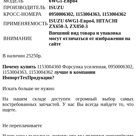
МОДЕЛЬ
6WG1-Евро4
ПРОИЗВОДИТЕЛЬ
ISUZU
КРОСС-НОМЕРА
0950006302, 1153004363, 1153004362
ISUZU 6WG1-Евро4, HITACHI
ПРИМЕНЯЕМОСТЬ
ZX650-3, ZX850-3
Внешний вид товара и упаковка
ВНИМАНИЕ
могут отличаться от изображения на
сайте
В наличии
25250
р.
Почему купить
1153004360
Форсунка усиленная, 0950006302,
1153004363, 1153004362
лучше в компании
ИмпортТехПродукция?
Искать больше не нужно
На нашем складе доступен огромный выбор самых
востребованных запчастей. У нас Вы всегда найдете то, что
ищете.
Не переплачиваете
Наши цены выгодные, потому что мы являемся импортёрами