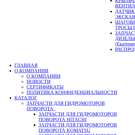
КРЫЛЬЧ
ВЕНТИЛ
ДАТЧИК
ЭКСКАВ
ШАГОВЫ
ТРОСЫ 
ЗАПЧАС
ДИЗЕЛЬ
(Екатери
РАСПРО
ГЛАВНАЯ
О КОМПАНИИ
О КОМПАНИИ
НОВОСТИ
СЕРТИФИКАТЫ
ПОЛИТИКА КОНФИДЕНЦИАЛЬНОСТИ
КАТАЛОГ
ЗАПЧАСТИ ДЛЯ ГИДРОМОТОРОВ
ПОВОРОТА
ЗАПЧАСТИ ДЛЯ ГИДРОМОТОРОВ
ПОВОРОТА HITACHI
ЗАПЧАСТИ ДЛЯ ГИДРОМОТОРОВ
ПОВОРОТА KOMATSU