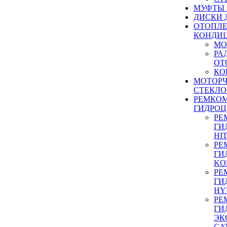
МУФТЫ
ДИСКИ 
ОТОПЛЕ
КОНДИ
МО
РА
ОТ
КО
МОТОР
СТЕКЛО
РЕМКО
ГИДРО
РЕ
ГИ
HI
РЕ
ГИ
KO
РЕ
ГИ
HY
РЕ
ГИ
ЭК
CA