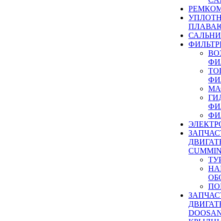
РЕМКОМ
УПЛОТ
ПЛАВА
САЛЬН
ФИЛЬТР
ВО
ФИ
ТО
ФИ
МА
ГИ
ФИ
ФИ
ЭЛЕКТР
ЗАПЧАС
ДВИГАТ
CUMMIN
ТУ
НА
ОБ
ПО
ЗАПЧАС
ДВИГАТ
DOOSAN