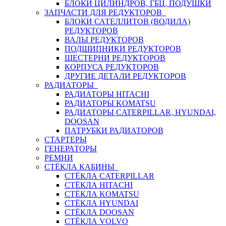
БЛОКИ ЦИЛИНДРОВ, ГБЦ, ПОДУШКИ
ЗАПЧАСТИ ДЛЯ РЕДУКТОРОВ
БЛОКИ САТЕЛЛИТОВ (ВОДИЛА)
РЕДУКТОРОВ
ВАЛЫ РЕДУКТОРОВ
ПОДШИПНИКИ РЕДУКТОРОВ
ШЕСТЕРНИ РЕДУКТОРОВ
КОРПУСА РЕДУКТОРОВ
ДРУГИЕ ДЕТАЛИ РЕДУКТОРОВ
РАДИАТОРЫ
РАДИАТОРЫ HITACHI
РАДИАТОРЫ KOMATSU
РАДИАТОРЫ CATERPILLAR, HYUNDAI,
DOOSAN
ПАТРУБКИ РАДИАТОРОВ
СТАРТЕРЫ
ГЕНЕРАТОРЫ
РЕМНИ
СТЁКЛА КАБИНЫ
СТЁКЛА CATERPILLAR
СТЁКЛА HITACHI
СТЁКЛА KOMATSU
СТЁКЛА HYUNDAI
СТЁКЛА DOOSAN
СТЁКЛА VOLVO