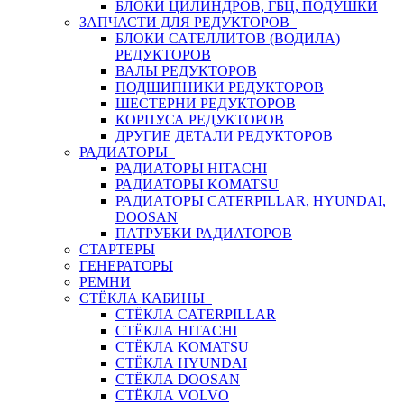
БЛОКИ ЦИЛИНДРОВ, ГБЦ, ПОДУШКИ
ЗАПЧАСТИ ДЛЯ РЕДУКТОРОВ
БЛОКИ САТЕЛЛИТОВ (ВОДИЛА)
РЕДУКТОРОВ
ВАЛЫ РЕДУКТОРОВ
ПОДШИПНИКИ РЕДУКТОРОВ
ШЕСТЕРНИ РЕДУКТОРОВ
КОРПУСА РЕДУКТОРОВ
ДРУГИЕ ДЕТАЛИ РЕДУКТОРОВ
РАДИАТОРЫ
РАДИАТОРЫ HITACHI
РАДИАТОРЫ KOMATSU
РАДИАТОРЫ CATERPILLAR, HYUNDAI,
DOOSAN
ПАТРУБКИ РАДИАТОРОВ
СТАРТЕРЫ
ГЕНЕРАТОРЫ
РЕМНИ
СТЁКЛА КАБИНЫ
СТЁКЛА CATERPILLAR
СТЁКЛА HITACHI
СТЁКЛА KOMATSU
СТЁКЛА HYUNDAI
СТЁКЛА DOOSAN
СТЁКЛА VOLVO