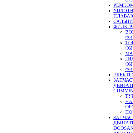
РЕМКОМ
УПЛОТ
ПЛАВА
САЛЬН
ФИЛЬТР
ВО
ФИ
ТО
ФИ
МА
ГИ
ФИ
ФИ
ЭЛЕКТР
ЗАПЧАС
ДВИГАТ
CUMMIN
ТУ
НА
ОБ
ПО
ЗАПЧАС
ДВИГАТ
DOOSAN