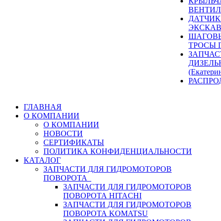
КРЫЛЬЧ
ВЕНТИЛ
ДАТЧИК
ЭКСКАВ
ШАГОВЫ
ТРОСЫ 
ЗАПЧАС
ДИЗЕЛЬ
(Екатери
РАСПРО
ГЛАВНАЯ
О КОМПАНИИ
О КОМПАНИИ
НОВОСТИ
СЕРТИФИКАТЫ
ПОЛИТИКА КОНФИДЕНЦИАЛЬНОСТИ
КАТАЛОГ
ЗАПЧАСТИ ДЛЯ ГИДРОМОТОРОВ
ПОВОРОТА
ЗАПЧАСТИ ДЛЯ ГИДРОМОТОРОВ
ПОВОРОТА HITACHI
ЗАПЧАСТИ ДЛЯ ГИДРОМОТОРОВ
ПОВОРОТА KOMATSU