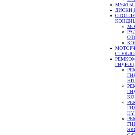
МУФТЫ
ДИСКИ 
ОТОПЛЕ
КОНДИ
МО
РА
ОТ
КО
МОТОР
СТЕКЛО
РЕМКО
ГИДРО
РЕ
ГИ
HI
РЕ
ГИ
KO
РЕ
ГИ
HY
РЕ
ГИ
ЭК
CA