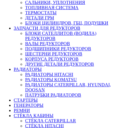
САЛЬНИКИ, УПЛОТНЕНИЯ
ТОПЛИВНАЯ СИСТЕМА
ТЕРМОСТАТЫ
ДЕТАЛИ ГРМ
БЛОКИ ЦИЛИНДРОВ, ГБЦ, ПОДУШКИ
ЗАПЧАСТИ ДЛЯ РЕДУКТОРОВ
БЛОКИ САТЕЛЛИТОВ (ВОДИЛА)
РЕДУКТОРОВ
ВАЛЫ РЕДУКТОРОВ
ПОДШИПНИКИ РЕДУКТОРОВ
ШЕСТЕРНИ РЕДУКТОРОВ
КОРПУСА РЕДУКТОРОВ
ДРУГИЕ ДЕТАЛИ РЕДУКТОРОВ
РАДИАТОРЫ
РАДИАТОРЫ HITACHI
РАДИАТОРЫ KOMATSU
РАДИАТОРЫ CATERPILLAR, HYUNDAI,
DOOSAN
ПАТРУБКИ РАДИАТОРОВ
СТАРТЕРЫ
ГЕНЕРАТОРЫ
РЕМНИ
СТЁКЛА КАБИНЫ
СТЁКЛА CATERPILLAR
СТЁКЛА HITACHI