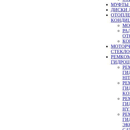
МУФТЫ
ДИСКИ 
ОТОПЛЕ
КОНДИ
МО
РА
ОТ
КО
МОТОР
СТЕКЛО
РЕМКО
ГИДРО
РЕ
ГИ
HI
РЕ
ГИ
KO
РЕ
ГИ
HY
РЕ
ГИ
ЭК
CA