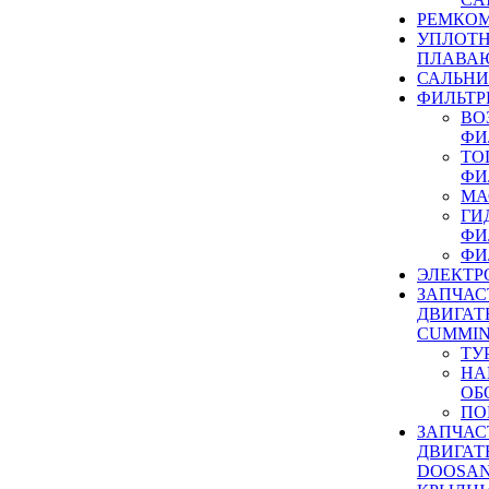
РЕМКОМ
УПЛОТ
ПЛАВА
САЛЬН
ФИЛЬТР
ВО
ФИ
ТО
ФИ
МА
ГИ
ФИ
ФИ
ЭЛЕКТР
ЗАПЧАС
ДВИГАТ
CUMMIN
ТУ
НА
ОБ
ПО
ЗАПЧАС
ДВИГАТ
DOOSAN