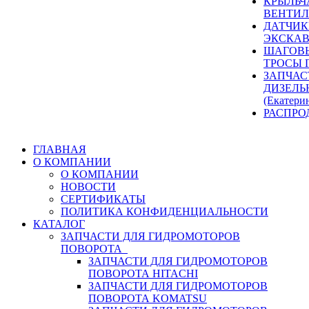
КРЫЛЬЧ
ВЕНТИЛ
ДАТЧИК
ЭКСКАВ
ШАГОВЫ
ТРОСЫ 
ЗАПЧАС
ДИЗЕЛЬ
(Екатери
РАСПРО
ГЛАВНАЯ
О КОМПАНИИ
О КОМПАНИИ
НОВОСТИ
СЕРТИФИКАТЫ
ПОЛИТИКА КОНФИДЕНЦИАЛЬНОСТИ
КАТАЛОГ
ЗАПЧАСТИ ДЛЯ ГИДРОМОТОРОВ
ПОВОРОТА
ЗАПЧАСТИ ДЛЯ ГИДРОМОТОРОВ
ПОВОРОТА HITACHI
ЗАПЧАСТИ ДЛЯ ГИДРОМОТОРОВ
ПОВОРОТА KOMATSU