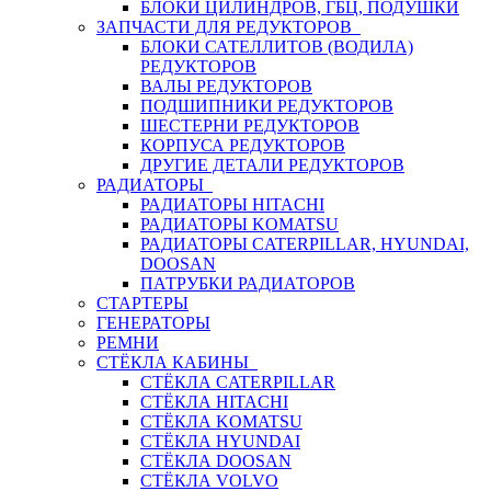
БЛОКИ ЦИЛИНДРОВ, ГБЦ, ПОДУШКИ
ЗАПЧАСТИ ДЛЯ РЕДУКТОРОВ
БЛОКИ САТЕЛЛИТОВ (ВОДИЛА)
РЕДУКТОРОВ
ВАЛЫ РЕДУКТОРОВ
ПОДШИПНИКИ РЕДУКТОРОВ
ШЕСТЕРНИ РЕДУКТОРОВ
КОРПУСА РЕДУКТОРОВ
ДРУГИЕ ДЕТАЛИ РЕДУКТОРОВ
РАДИАТОРЫ
РАДИАТОРЫ HITACHI
РАДИАТОРЫ KOMATSU
РАДИАТОРЫ CATERPILLAR, HYUNDAI,
DOOSAN
ПАТРУБКИ РАДИАТОРОВ
СТАРТЕРЫ
ГЕНЕРАТОРЫ
РЕМНИ
СТЁКЛА КАБИНЫ
СТЁКЛА CATERPILLAR
СТЁКЛА HITACHI
СТЁКЛА KOMATSU
СТЁКЛА HYUNDAI
СТЁКЛА DOOSAN
СТЁКЛА VOLVO