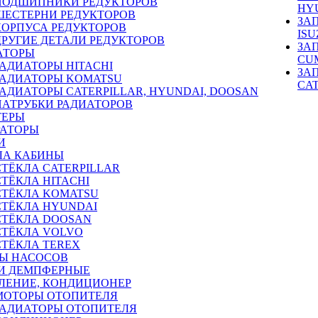
ПОДШИПНИКИ РЕДУКТОРОВ
HY
ШЕСТЕРНИ РЕДУКТОРОВ
ЗА
КОРПУСА РЕДУКТОРОВ
ISU
ДРУГИЕ ДЕТАЛИ РЕДУКТОРОВ
ЗА
АТОРЫ
CU
РАДИАТОРЫ HITACHI
ЗА
РАДИАТОРЫ KOMATSU
CA
РАДИАТОРЫ CATERPILLAR, HYUNDAI, DOOSAN
ПАТРУБКИ РАДИАТОРОВ
ТЕРЫ
РАТОРЫ
И
ЛА КАБИНЫ
СТЁКЛА CATERPILLAR
СТЁКЛА HITACHI
СТЁКЛА KOMATSU
СТЁКЛА HYUNDAI
СТЁКЛА DOOSAN
СТЁКЛА VOLVO
СТЁКЛА TEREX
Ы НАСОСОВ
И ДЕМПФЕРНЫЕ
ЛЕНИЕ, КОНДИЦИОНЕР
МОТОРЫ ОТОПИТЕЛЯ
РАДИАТОРЫ ОТОПИТЕЛЯ