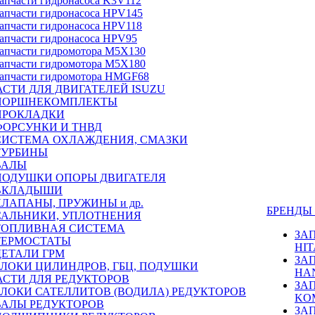
апчасти гидронасоса K3V112
апчасти гидронасоса HPV145
апчасти гидронасоса HPV118
апчасти гидронасоса HPV95
апчасти гидромотора M5X130
апчасти гидромотора M5X180
апчасти гидромотора HMGF68
СТИ ДЛЯ ДВИГАТЕЛЕЙ ISUZU
ПОРШНЕКОМПЛЕКТЫ
ПРОКЛАДКИ
ФОРСУНКИ И ТНВД
СИСТЕМА ОХЛАЖДЕНИЯ, СМАЗКИ
ТУРБИНЫ
ВАЛЫ
ПОДУШКИ ОПОРЫ ДВИГАТЕЛЯ
ВКЛАДЫШИ
КЛАПАНЫ, ПРУЖИНЫ и др.
БРЕНД
САЛЬНИКИ, УПЛОТНЕНИЯ
ТОПЛИВНАЯ СИСТЕМА
ЗА
ТЕРМОСТАТЫ
HIT
ДЕТАЛИ ГРМ
ЗА
БЛОКИ ЦИЛИНДРОВ, ГБЦ, ПОДУШКИ
HA
АСТИ ДЛЯ РЕДУКТОРОВ
ЗА
БЛОКИ САТЕЛЛИТОВ (ВОДИЛА) РЕДУКТОРОВ
KO
ВАЛЫ РЕДУКТОРОВ
ЗА