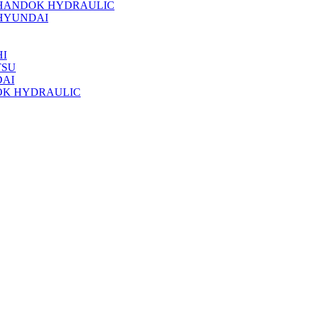
 HANDOK HYDRAULIC
HYUNDAI
I
TSU
DAI
OK HYDRAULIC