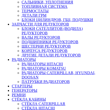
САЛЬНИКИ, УПЛОТНЕНИЯ
ТОПЛИВНАЯ СИСТЕМА
ТЕРМОСТАТЫ
ДЕТАЛИ ГРМ
БЛОКИ ЦИЛИНДРОВ, ГБЦ, ПОДУШКИ
ЗАПЧАСТИ ДЛЯ РЕДУКТОРОВ
БЛОКИ САТЕЛЛИТОВ (ВОДИЛА)
РЕДУКТОРОВ
ВАЛЫ РЕДУКТОРОВ
ПОДШИПНИКИ РЕДУКТОРОВ
ШЕСТЕРНИ РЕДУКТОРОВ
КОРПУСА РЕДУКТОРОВ
ДРУГИЕ ДЕТАЛИ РЕДУКТОРОВ
РАДИАТОРЫ
РАДИАТОРЫ HITACHI
РАДИАТОРЫ KOMATSU
РАДИАТОРЫ CATERPILLAR, HYUNDAI,
DOOSAN
ПАТРУБКИ РАДИАТОРОВ
СТАРТЕРЫ
ГЕНЕРАТОРЫ
РЕМНИ
СТЁКЛА КАБИНЫ
СТЁКЛА CATERPILLAR
СТЁКЛА HITACHI