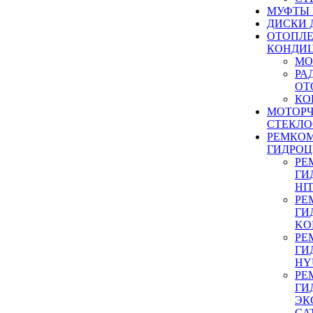
МУФТЫ
ДИСКИ 
ОТОПЛЕ
КОНДИ
МО
РА
ОТ
КО
МОТОР
СТЕКЛО
РЕМКО
ГИДРО
РЕ
ГИ
HI
РЕ
ГИ
KO
РЕ
ГИ
HY
РЕ
ГИ
ЭК
CA