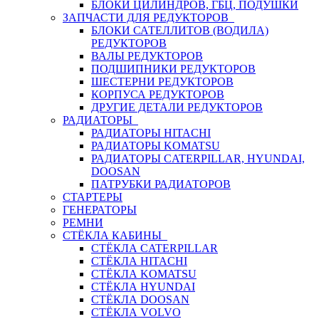
БЛОКИ ЦИЛИНДРОВ, ГБЦ, ПОДУШКИ
ЗАПЧАСТИ ДЛЯ РЕДУКТОРОВ
БЛОКИ САТЕЛЛИТОВ (ВОДИЛА)
РЕДУКТОРОВ
ВАЛЫ РЕДУКТОРОВ
ПОДШИПНИКИ РЕДУКТОРОВ
ШЕСТЕРНИ РЕДУКТОРОВ
КОРПУСА РЕДУКТОРОВ
ДРУГИЕ ДЕТАЛИ РЕДУКТОРОВ
РАДИАТОРЫ
РАДИАТОРЫ HITACHI
РАДИАТОРЫ KOMATSU
РАДИАТОРЫ CATERPILLAR, HYUNDAI,
DOOSAN
ПАТРУБКИ РАДИАТОРОВ
СТАРТЕРЫ
ГЕНЕРАТОРЫ
РЕМНИ
СТЁКЛА КАБИНЫ
СТЁКЛА CATERPILLAR
СТЁКЛА HITACHI
СТЁКЛА KOMATSU
СТЁКЛА HYUNDAI
СТЁКЛА DOOSAN
СТЁКЛА VOLVO