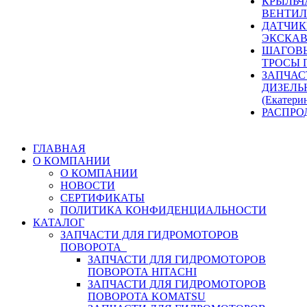
КРЫЛЬЧ
ВЕНТИЛ
ДАТЧИК
ЭКСКАВ
ШАГОВЫ
ТРОСЫ 
ЗАПЧАС
ДИЗЕЛЬ
(Екатери
РАСПРО
ГЛАВНАЯ
О КОМПАНИИ
О КОМПАНИИ
НОВОСТИ
СЕРТИФИКАТЫ
ПОЛИТИКА КОНФИДЕНЦИАЛЬНОСТИ
КАТАЛОГ
ЗАПЧАСТИ ДЛЯ ГИДРОМОТОРОВ
ПОВОРОТА
ЗАПЧАСТИ ДЛЯ ГИДРОМОТОРОВ
ПОВОРОТА HITACHI
ЗАПЧАСТИ ДЛЯ ГИДРОМОТОРОВ
ПОВОРОТА KOMATSU