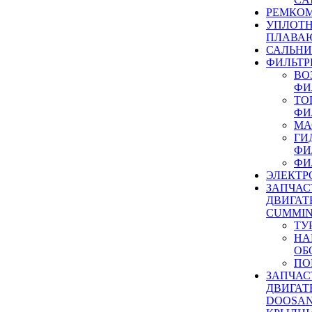
РЕМКОМ
УПЛОТ
ПЛАВА
САЛЬН
ФИЛЬТР
ВО
ФИ
ТО
ФИ
МА
ГИ
ФИ
ФИ
ЭЛЕКТР
ЗАПЧАС
ДВИГАТ
CUMMIN
ТУ
НА
ОБ
ПО
ЗАПЧАС
ДВИГАТ
DOOSAN