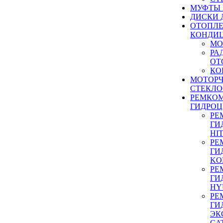
МУФТЫ
ДИСКИ 
ОТОПЛЕ
КОНДИ
МО
РА
ОТ
КО
МОТОР
СТЕКЛО
РЕМКО
ГИДРО
РЕ
ГИ
HI
РЕ
ГИ
KO
РЕ
ГИ
HY
РЕ
ГИ
ЭК
CA