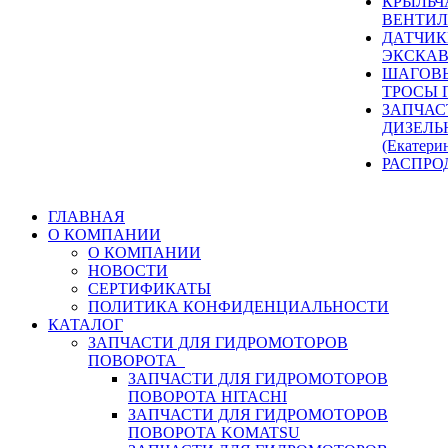
КРЫЛЬЧ
ВЕНТИЛ
ДАТЧИК
ЭКСКАВ
ШАГОВЫ
ТРОСЫ 
ЗАПЧАС
ДИЗЕЛЬ
(Екатери
РАСПРО
ГЛАВНАЯ
О КОМПАНИИ
О КОМПАНИИ
НОВОСТИ
СЕРТИФИКАТЫ
ПОЛИТИКА КОНФИДЕНЦИАЛЬНОСТИ
КАТАЛОГ
ЗАПЧАСТИ ДЛЯ ГИДРОМОТОРОВ
ПОВОРОТА
ЗАПЧАСТИ ДЛЯ ГИДРОМОТОРОВ
ПОВОРОТА HITACHI
ЗАПЧАСТИ ДЛЯ ГИДРОМОТОРОВ
ПОВОРОТА KOMATSU