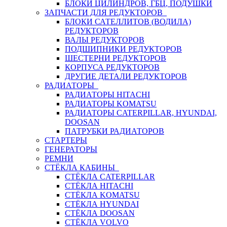
БЛОКИ ЦИЛИНДРОВ, ГБЦ, ПОДУШКИ
ЗАПЧАСТИ ДЛЯ РЕДУКТОРОВ
БЛОКИ САТЕЛЛИТОВ (ВОДИЛА)
РЕДУКТОРОВ
ВАЛЫ РЕДУКТОРОВ
ПОДШИПНИКИ РЕДУКТОРОВ
ШЕСТЕРНИ РЕДУКТОРОВ
КОРПУСА РЕДУКТОРОВ
ДРУГИЕ ДЕТАЛИ РЕДУКТОРОВ
РАДИАТОРЫ
РАДИАТОРЫ HITACHI
РАДИАТОРЫ KOMATSU
РАДИАТОРЫ CATERPILLAR, HYUNDAI,
DOOSAN
ПАТРУБКИ РАДИАТОРОВ
СТАРТЕРЫ
ГЕНЕРАТОРЫ
РЕМНИ
СТЁКЛА КАБИНЫ
СТЁКЛА CATERPILLAR
СТЁКЛА HITACHI
СТЁКЛА KOMATSU
СТЁКЛА HYUNDAI
СТЁКЛА DOOSAN
СТЁКЛА VOLVO