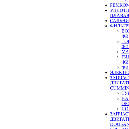
РЕМКОМ
УПЛОТ
ПЛАВА
САЛЬН
ФИЛЬТР
ВО
ФИ
ТО
ФИ
МА
ГИ
ФИ
ФИ
ЭЛЕКТР
ЗАПЧАС
ДВИГАТ
CUMMIN
ТУ
НА
ОБ
ПО
ЗАПЧАС
ДВИГАТ
DOOSAN