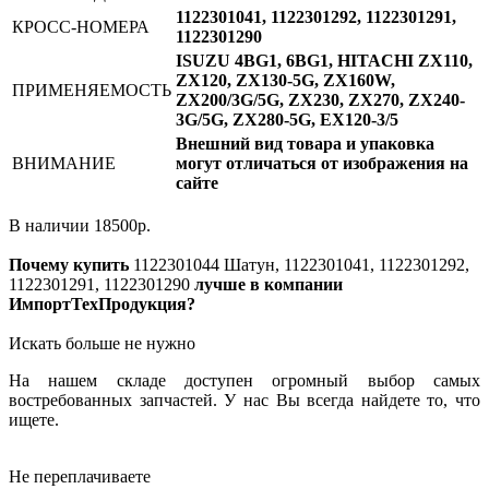
1122301041, 1122301292, 1122301291,
КРОСС-НОМЕРА
1122301290
ISUZU 4BG1, 6BG1, HITACHI ZX110,
ZX120, ZX130-5G, ZX160W,
ПРИМЕНЯЕМОСТЬ
ZX200/3G/5G, ZX230, ZX270, ZX240-
3G/5G, ZX280-5G, EX120-3/5
Внешний вид товара и упаковка
ВНИМАНИЕ
могут отличаться от изображения на
сайте
В наличии
18500
р.
Почему купить
1122301044
Шатун, 1122301041, 1122301292,
1122301291, 1122301290
лучше в компании
ИмпортТехПродукция?
Искать больше не нужно
На нашем складе доступен огромный выбор самых
востребованных запчастей. У нас Вы всегда найдете то, что
ищете.
Не переплачиваете