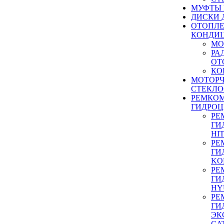
МУФТЫ
ДИСКИ 
ОТОПЛЕ
КОНДИ
МО
РА
ОТ
КО
МОТОР
СТЕКЛО
РЕМКО
ГИДРО
РЕ
ГИ
HI
РЕ
ГИ
KO
РЕ
ГИ
HY
РЕ
ГИ
ЭК
CA