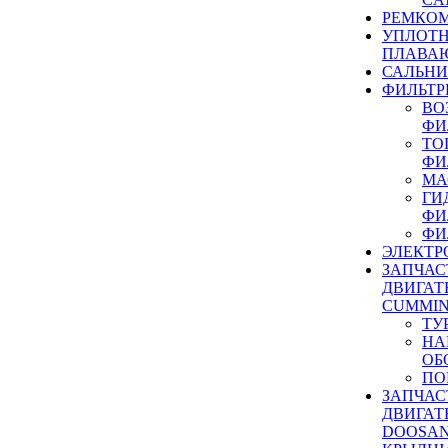
РЕМКОМ
УПЛОТ
ПЛАВА
САЛЬН
ФИЛЬТР
ВО
ФИ
ТО
ФИ
МА
ГИ
ФИ
ФИ
ЭЛЕКТР
ЗАПЧАС
ДВИГАТ
CUMMIN
ТУ
НА
ОБ
ПО
ЗАПЧАС
ДВИГАТ
DOOSAN