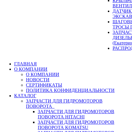
КРЫЛЬЧ
ВЕНТИЛ
ДАТЧИК
ЭКСКАВ
ШАГОВЫ
ТРОСЫ 
ЗАПЧАС
ДИЗЕЛЬ
(Екатери
РАСПРО
ГЛАВНАЯ
О КОМПАНИИ
О КОМПАНИИ
НОВОСТИ
СЕРТИФИКАТЫ
ПОЛИТИКА КОНФИДЕНЦИАЛЬНОСТИ
КАТАЛОГ
ЗАПЧАСТИ ДЛЯ ГИДРОМОТОРОВ
ПОВОРОТА
ЗАПЧАСТИ ДЛЯ ГИДРОМОТОРОВ
ПОВОРОТА HITACHI
ЗАПЧАСТИ ДЛЯ ГИДРОМОТОРОВ
ПОВОРОТА KOMATSU