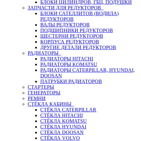
БЛОКИ ЦИЛИНДРОВ, ГБЦ, ПОДУШКИ
ЗАПЧАСТИ ДЛЯ РЕДУКТОРОВ
БЛОКИ САТЕЛЛИТОВ (ВОДИЛА)
РЕДУКТОРОВ
ВАЛЫ РЕДУКТОРОВ
ПОДШИПНИКИ РЕДУКТОРОВ
ШЕСТЕРНИ РЕДУКТОРОВ
КОРПУСА РЕДУКТОРОВ
ДРУГИЕ ДЕТАЛИ РЕДУКТОРОВ
РАДИАТОРЫ
РАДИАТОРЫ HITACHI
РАДИАТОРЫ KOMATSU
РАДИАТОРЫ CATERPILLAR, HYUNDAI,
DOOSAN
ПАТРУБКИ РАДИАТОРОВ
СТАРТЕРЫ
ГЕНЕРАТОРЫ
РЕМНИ
СТЁКЛА КАБИНЫ
СТЁКЛА CATERPILLAR
СТЁКЛА HITACHI
СТЁКЛА KOMATSU
СТЁКЛА HYUNDAI
СТЁКЛА DOOSAN
СТЁКЛА VOLVO