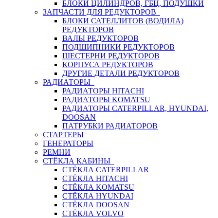
БЛОКИ ЦИЛИНДРОВ, ГБЦ, ПОДУШКИ
ЗАПЧАСТИ ДЛЯ РЕДУКТОРОВ
БЛОКИ САТЕЛЛИТОВ (ВОДИЛА)
РЕДУКТОРОВ
ВАЛЫ РЕДУКТОРОВ
ПОДШИПНИКИ РЕДУКТОРОВ
ШЕСТЕРНИ РЕДУКТОРОВ
КОРПУСА РЕДУКТОРОВ
ДРУГИЕ ДЕТАЛИ РЕДУКТОРОВ
РАДИАТОРЫ
РАДИАТОРЫ HITACHI
РАДИАТОРЫ KOMATSU
РАДИАТОРЫ CATERPILLAR, HYUNDAI,
DOOSAN
ПАТРУБКИ РАДИАТОРОВ
СТАРТЕРЫ
ГЕНЕРАТОРЫ
РЕМНИ
СТЁКЛА КАБИНЫ
СТЁКЛА CATERPILLAR
СТЁКЛА HITACHI
СТЁКЛА KOMATSU
СТЁКЛА HYUNDAI
СТЁКЛА DOOSAN
СТЁКЛА VOLVO