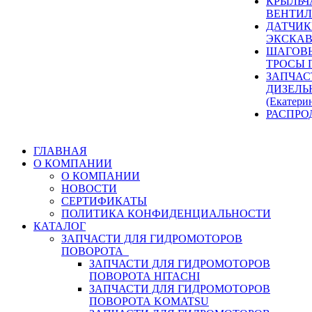
КРЫЛЬЧ
ВЕНТИЛ
ДАТЧИК
ЭКСКАВ
ШАГОВЫ
ТРОСЫ 
ЗАПЧАС
ДИЗЕЛЬ
(Екатери
РАСПРО
ГЛАВНАЯ
О КОМПАНИИ
О КОМПАНИИ
НОВОСТИ
СЕРТИФИКАТЫ
ПОЛИТИКА КОНФИДЕНЦИАЛЬНОСТИ
КАТАЛОГ
ЗАПЧАСТИ ДЛЯ ГИДРОМОТОРОВ
ПОВОРОТА
ЗАПЧАСТИ ДЛЯ ГИДРОМОТОРОВ
ПОВОРОТА HITACHI
ЗАПЧАСТИ ДЛЯ ГИДРОМОТОРОВ
ПОВОРОТА KOMATSU