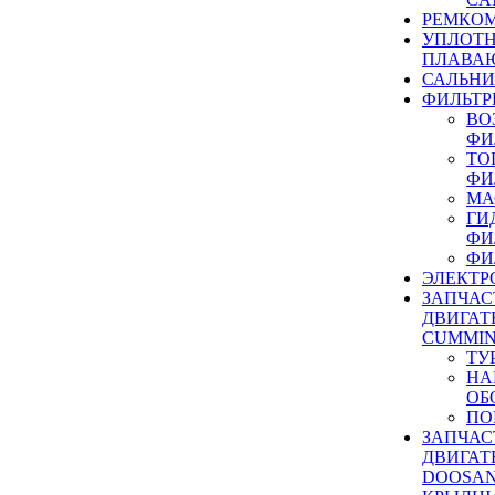
РЕМКОМ
УПЛОТ
ПЛАВА
САЛЬН
ФИЛЬТР
ВО
ФИ
ТО
ФИ
МА
ГИ
ФИ
ФИ
ЭЛЕКТР
ЗАПЧАС
ДВИГАТ
CUMMIN
ТУ
НА
ОБ
ПО
ЗАПЧАС
ДВИГАТ
DOOSAN