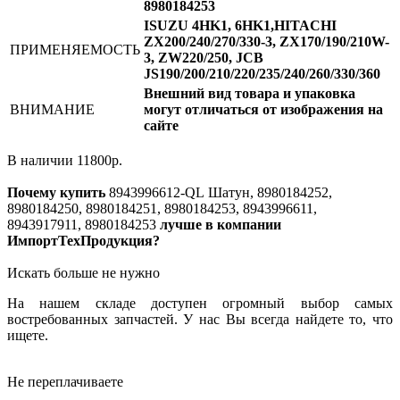
8980184253
ISUZU 4HK1, 6HK1,HITACHI
ZX200/240/270/330-3, ZX170/190/210W-
ПРИМЕНЯЕМОСТЬ
3, ZW220/250, JCB
JS190/200/210/220/235/240/260/330/360
Внешний вид товара и упаковка
ВНИМАНИЕ
могут отличаться от изображения на
сайте
В наличии
11800
р.
Почему купить
8943996612-QL
Шатун, 8980184252,
8980184250, 8980184251, 8980184253, 8943996611,
8943917911, 8980184253
лучше в компании
ИмпортТехПродукция?
Искать больше не нужно
На нашем складе доступен огромный выбор самых
востребованных запчастей. У нас Вы всегда найдете то, что
ищете.
Не переплачиваете