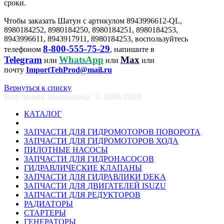
сроки.
Чтобы заказать Шатун с артикулом 8943996612-QL,
8980184252, 8980184250, 8980184251, 8980184253,
8943996611, 8943917911, 8980184253, воспользуйтесь
8-800-555-75-29
телефоном
, напишите в
Telegram
WhatsApp
Max
или
или
или
почту
ImportTehProd@mail.ru
Вернуться к списку
Все права защищены
©
2008-2026
КАТАЛОГ
ЗАПЧАСТИ ДЛЯ ГИДРОМОТОРОВ ПОВОРОТА
ЗАПЧАСТИ ДЛЯ ГИДРОМОТОРОВ ХОДА
ПИЛОТНЫЕ НАСОСЫ
ЗАПЧАСТИ ДЛЯ ГИДРОНАСОСОВ
ГИДРАВЛИЧЕСКИЕ КЛАПАНЫ
ЗАПЧАСТИ ДЛЯ ГИДРАВЛИКИ DEKA
ЗАПЧАСТИ ДЛЯ ДВИГАТЕЛЕЙ ISUZU
ЗАПЧАСТИ ДЛЯ РЕДУКТОРОВ
РАДИАТОРЫ
СТАРТЕРЫ
ГЕНЕРАТОРЫ