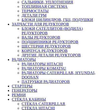
САЛЬНИКИ, УПЛОТНЕНИЯ
ТОПЛИВНАЯ СИСТЕМА
ТЕРМОСТАТЫ
ДЕТАЛИ ГРМ
БЛОКИ ЦИЛИНДРОВ, ГБЦ, ПОДУШКИ
ЗАПЧАСТИ ДЛЯ РЕДУКТОРОВ
БЛОКИ САТЕЛЛИТОВ (ВОДИЛА)
РЕДУКТОРОВ
ВАЛЫ РЕДУКТОРОВ
ПОДШИПНИКИ РЕДУКТОРОВ
ШЕСТЕРНИ РЕДУКТОРОВ
КОРПУСА РЕДУКТОРОВ
ДРУГИЕ ДЕТАЛИ РЕДУКТОРОВ
РАДИАТОРЫ
РАДИАТОРЫ HITACHI
РАДИАТОРЫ KOMATSU
РАДИАТОРЫ CATERPILLAR, HYUNDAI,
DOOSAN
ПАТРУБКИ РАДИАТОРОВ
СТАРТЕРЫ
ГЕНЕРАТОРЫ
РЕМНИ
СТЁКЛА КАБИНЫ
СТЁКЛА CATERPILLAR
СТЁКЛА HITACHI