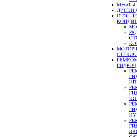
МУФТЫ
ДИСКИ 
ОТОПЛЕ
КОНДИ
МО
РА
ОТ
КО
МОТОР
СТЕКЛО
РЕМКО
ГИДРО
РЕ
ГИ
HI
РЕ
ГИ
KO
РЕ
ГИ
HY
РЕ
ГИ
ЭК
CA