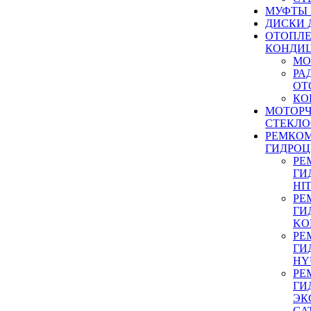
МУФТЫ
ДИСКИ 
ОТОПЛЕ
КОНДИ
МО
РА
ОТ
КО
МОТОР
СТЕКЛО
РЕМКО
ГИДРО
РЕ
ГИ
HI
РЕ
ГИ
KO
РЕ
ГИ
HY
РЕ
ГИ
ЭК
CA