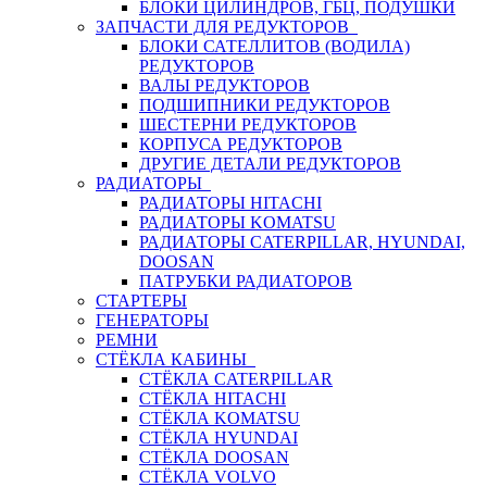
БЛОКИ ЦИЛИНДРОВ, ГБЦ, ПОДУШКИ
ЗАПЧАСТИ ДЛЯ РЕДУКТОРОВ
БЛОКИ САТЕЛЛИТОВ (ВОДИЛА)
РЕДУКТОРОВ
ВАЛЫ РЕДУКТОРОВ
ПОДШИПНИКИ РЕДУКТОРОВ
ШЕСТЕРНИ РЕДУКТОРОВ
КОРПУСА РЕДУКТОРОВ
ДРУГИЕ ДЕТАЛИ РЕДУКТОРОВ
РАДИАТОРЫ
РАДИАТОРЫ HITACHI
РАДИАТОРЫ KOMATSU
РАДИАТОРЫ CATERPILLAR, HYUNDAI,
DOOSAN
ПАТРУБКИ РАДИАТОРОВ
СТАРТЕРЫ
ГЕНЕРАТОРЫ
РЕМНИ
СТЁКЛА КАБИНЫ
СТЁКЛА CATERPILLAR
СТЁКЛА HITACHI
СТЁКЛА KOMATSU
СТЁКЛА HYUNDAI
СТЁКЛА DOOSAN
СТЁКЛА VOLVO