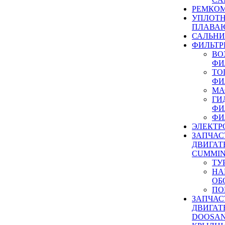
РЕМКОМ
УПЛОТ
ПЛАВА
САЛЬН
ФИЛЬТР
ВО
ФИ
ТО
ФИ
МА
ГИ
ФИ
ФИ
ЭЛЕКТР
ЗАПЧАС
ДВИГАТ
CUMMIN
ТУ
НА
ОБ
ПО
ЗАПЧАС
ДВИГАТ
DOOSAN