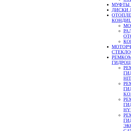
МУФТЫ
ДИСКИ 
ОТОПЛЕ
КОНДИ
МО
РА
ОТ
КО
МОТОР
СТЕКЛО
РЕМКО
ГИДРО
РЕ
ГИ
HI
РЕ
ГИ
KO
РЕ
ГИ
HY
РЕ
ГИ
ЭК
CA