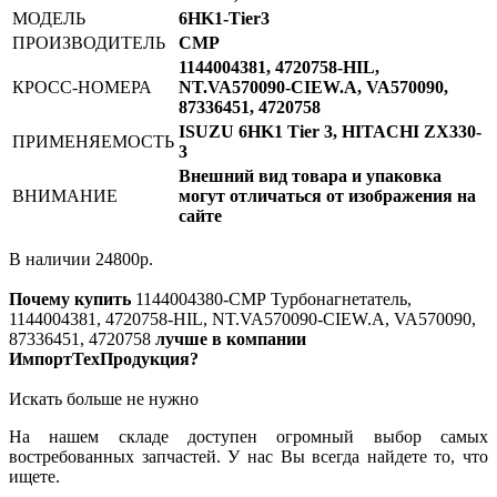
МОДЕЛЬ
6HK1-Tier3
ПРОИЗВОДИТЕЛЬ
CMP
1144004381, 4720758-HIL,
КРОСС-НОМЕРА
NT.VA570090-CIEW.A, VA570090,
87336451, 4720758
ISUZU 6HK1 Tier 3, HITACHI ZX330-
ПРИМЕНЯЕМОСТЬ
3
Внешний вид товара и упаковка
ВНИМАНИЕ
могут отличаться от изображения на
сайте
В наличии
24800
р.
Почему купить
1144004380-CMP
Турбонагнетатель,
1144004381, 4720758-HIL, NT.VA570090-CIEW.A, VA570090,
87336451, 4720758
лучше в компании
ИмпортТехПродукция?
Искать больше не нужно
На нашем складе доступен огромный выбор самых
востребованных запчастей. У нас Вы всегда найдете то, что
ищете.