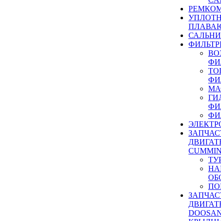
РЕМКОМ
УПЛОТ
ПЛАВА
САЛЬН
ФИЛЬТР
ВО
ФИ
ТО
ФИ
МА
ГИ
ФИ
ФИ
ЭЛЕКТР
ЗАПЧАС
ДВИГАТ
CUMMIN
ТУ
НА
ОБ
ПО
ЗАПЧАС
ДВИГАТ
DOOSAN