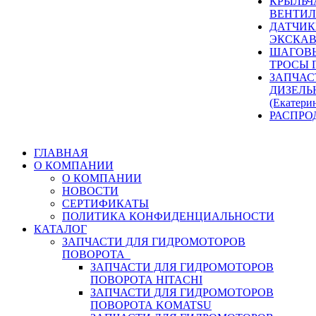
КРЫЛЬЧ
ВЕНТИЛ
ДАТЧИК
ЭКСКАВ
ШАГОВЫ
ТРОСЫ 
ЗАПЧАС
ДИЗЕЛЬ
(Екатери
РАСПРО
ГЛАВНАЯ
О КОМПАНИИ
О КОМПАНИИ
НОВОСТИ
СЕРТИФИКАТЫ
ПОЛИТИКА КОНФИДЕНЦИАЛЬНОСТИ
КАТАЛОГ
ЗАПЧАСТИ ДЛЯ ГИДРОМОТОРОВ
ПОВОРОТА
ЗАПЧАСТИ ДЛЯ ГИДРОМОТОРОВ
ПОВОРОТА HITACHI
ЗАПЧАСТИ ДЛЯ ГИДРОМОТОРОВ
ПОВОРОТА KOMATSU