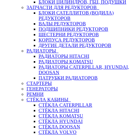
БЛОКИ ЦИЛИНДРОВ, ГБЦ, ПОДУШКИ
ЗАПЧАСТИ ДЛЯ РЕДУКТОРОВ
БЛОКИ САТЕЛЛИТОВ (ВОДИЛА)
РЕДУКТОРОВ
ВАЛЫ РЕДУКТОРОВ
ПОДШИПНИКИ РЕДУКТОРОВ
ШЕСТЕРНИ РЕДУКТОРОВ
КОРПУСА РЕДУКТОРОВ
ДРУГИЕ ДЕТАЛИ РЕДУКТОРОВ
РАДИАТОРЫ
РАДИАТОРЫ HITACHI
РАДИАТОРЫ KOMATSU
РАДИАТОРЫ CATERPILLAR, HYUNDAI,
DOOSAN
ПАТРУБКИ РАДИАТОРОВ
СТАРТЕРЫ
ГЕНЕРАТОРЫ
РЕМНИ
СТЁКЛА КАБИНЫ
СТЁКЛА CATERPILLAR
СТЁКЛА HITACHI
СТЁКЛА KOMATSU
СТЁКЛА HYUNDAI
СТЁКЛА DOOSAN
СТЁКЛА VOLVO