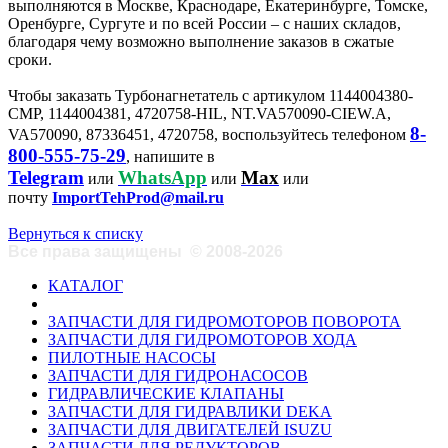
выполняются в Москве, Краснодаре, Екатеринбурге, Томске,
Оренбурге, Сургуте и по всей России – с наших складов,
благодаря чему возможно выполнение заказов в сжатые
сроки.
Чтобы заказать Турбонагнетатель с артикулом 1144004380-
CMP, 1144004381, 4720758-HIL, NT.VA570090-CIEW.A,
8-
VA570090, 87336451, 4720758, воспользуйтесь телефоном
800-555-75-29
, напишите в
Telegram
WhatsApp
Max
или
или
или
почту
ImportTehProd@mail.ru
Вернуться к списку
Все права защищены
©
2008-2026
КАТАЛОГ
ЗАПЧАСТИ ДЛЯ ГИДРОМОТОРОВ ПОВОРОТА
ЗАПЧАСТИ ДЛЯ ГИДРОМОТОРОВ ХОДА
ПИЛОТНЫЕ НАСОСЫ
ЗАПЧАСТИ ДЛЯ ГИДРОНАСОСОВ
ГИДРАВЛИЧЕСКИЕ КЛАПАНЫ
ЗАПЧАСТИ ДЛЯ ГИДРАВЛИКИ DEKA
ЗАПЧАСТИ ДЛЯ ДВИГАТЕЛЕЙ ISUZU
ЗАПЧАСТИ ДЛЯ РЕДУКТОРОВ