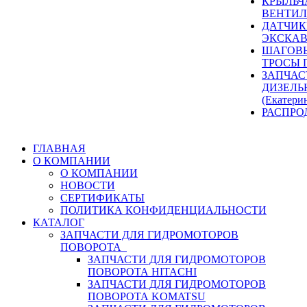
КРЫЛЬЧ
ВЕНТИЛ
ДАТЧИК
ЭКСКАВ
ШАГОВЫ
ТРОСЫ 
ЗАПЧАС
ДИЗЕЛЬ
(Екатери
РАСПРО
ГЛАВНАЯ
О КОМПАНИИ
О КОМПАНИИ
НОВОСТИ
СЕРТИФИКАТЫ
ПОЛИТИКА КОНФИДЕНЦИАЛЬНОСТИ
КАТАЛОГ
ЗАПЧАСТИ ДЛЯ ГИДРОМОТОРОВ
ПОВОРОТА
ЗАПЧАСТИ ДЛЯ ГИДРОМОТОРОВ
ПОВОРОТА HITACHI
ЗАПЧАСТИ ДЛЯ ГИДРОМОТОРОВ
ПОВОРОТА KOMATSU