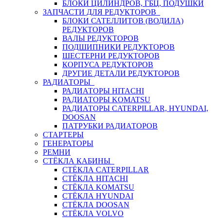
БЛОКИ ЦИЛИНДРОВ, ГБЦ, ПОДУШКИ
ЗАПЧАСТИ ДЛЯ РЕДУКТОРОВ
БЛОКИ САТЕЛЛИТОВ (ВОДИЛА)
РЕДУКТОРОВ
ВАЛЫ РЕДУКТОРОВ
ПОДШИПНИКИ РЕДУКТОРОВ
ШЕСТЕРНИ РЕДУКТОРОВ
КОРПУСА РЕДУКТОРОВ
ДРУГИЕ ДЕТАЛИ РЕДУКТОРОВ
РАДИАТОРЫ
РАДИАТОРЫ HITACHI
РАДИАТОРЫ KOMATSU
РАДИАТОРЫ CATERPILLAR, HYUNDAI,
DOOSAN
ПАТРУБКИ РАДИАТОРОВ
СТАРТЕРЫ
ГЕНЕРАТОРЫ
РЕМНИ
СТЁКЛА КАБИНЫ
СТЁКЛА CATERPILLAR
СТЁКЛА HITACHI
СТЁКЛА KOMATSU
СТЁКЛА HYUNDAI
СТЁКЛА DOOSAN
СТЁКЛА VOLVO