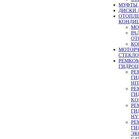
МУФТЫ
ДИСКИ 
ОТОПЛЕ
КОНДИ
МО
РА
ОТ
КО
МОТОР
СТЕКЛО
РЕМКО
ГИДРО
РЕ
ГИ
HI
РЕ
ГИ
KO
РЕ
ГИ
HY
РЕ
ГИ
ЭК
CA