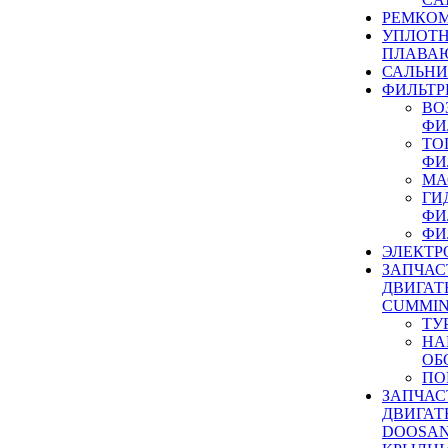
РЕМКОМ
УПЛОТ
ПЛАВА
САЛЬН
ФИЛЬТР
ВО
ФИ
ТО
ФИ
МА
ГИ
ФИ
ФИ
ЭЛЕКТР
ЗАПЧАС
ДВИГАТ
CUMMIN
ТУ
НА
ОБ
ПО
ЗАПЧАС
ДВИГАТ
DOOSAN