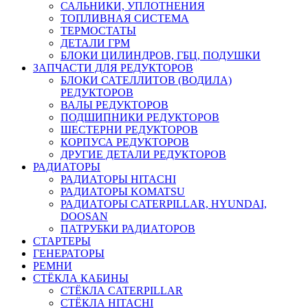
САЛЬНИКИ, УПЛОТНЕНИЯ
ТОПЛИВНАЯ СИСТЕМА
ТЕРМОСТАТЫ
ДЕТАЛИ ГРМ
БЛОКИ ЦИЛИНДРОВ, ГБЦ, ПОДУШКИ
ЗАПЧАСТИ ДЛЯ РЕДУКТОРОВ
БЛОКИ САТЕЛЛИТОВ (ВОДИЛА)
РЕДУКТОРОВ
ВАЛЫ РЕДУКТОРОВ
ПОДШИПНИКИ РЕДУКТОРОВ
ШЕСТЕРНИ РЕДУКТОРОВ
КОРПУСА РЕДУКТОРОВ
ДРУГИЕ ДЕТАЛИ РЕДУКТОРОВ
РАДИАТОРЫ
РАДИАТОРЫ HITACHI
РАДИАТОРЫ KOMATSU
РАДИАТОРЫ CATERPILLAR, HYUNDAI,
DOOSAN
ПАТРУБКИ РАДИАТОРОВ
СТАРТЕРЫ
ГЕНЕРАТОРЫ
РЕМНИ
СТЁКЛА КАБИНЫ
СТЁКЛА CATERPILLAR
СТЁКЛА HITACHI