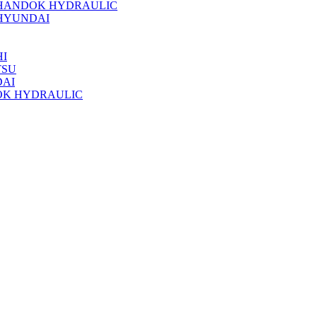
 HANDOK HYDRAULIC
HYUNDAI
I
TSU
DAI
OK HYDRAULIC