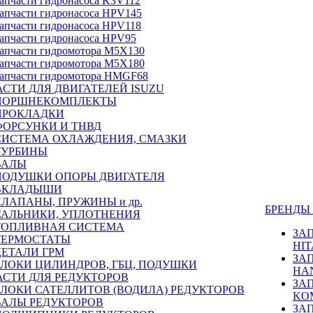
апчасти гидронасоса K3V112
апчасти гидронасоса HPV145
апчасти гидронасоса HPV118
апчасти гидронасоса HPV95
апчасти гидромотора M5X130
апчасти гидромотора M5X180
апчасти гидромотора HMGF68
СТИ ДЛЯ ДВИГАТЕЛЕЙ ISUZU
ПОРШНЕКОМПЛЕКТЫ
ПРОКЛАДКИ
ФОРСУНКИ И ТНВД
СИСТЕМА ОХЛАЖДЕНИЯ, СМАЗКИ
ТУРБИНЫ
ВАЛЫ
ПОДУШКИ ОПОРЫ ДВИГАТЕЛЯ
ВКЛАДЫШИ
КЛАПАНЫ, ПРУЖИНЫ и др.
БРЕНД
САЛЬНИКИ, УПЛОТНЕНИЯ
ТОПЛИВНАЯ СИСТЕМА
ЗА
ТЕРМОСТАТЫ
HIT
ДЕТАЛИ ГРМ
ЗА
БЛОКИ ЦИЛИНДРОВ, ГБЦ, ПОДУШКИ
HA
АСТИ ДЛЯ РЕДУКТОРОВ
ЗА
БЛОКИ САТЕЛЛИТОВ (ВОДИЛА) РЕДУКТОРОВ
KO
ВАЛЫ РЕДУКТОРОВ
ЗА