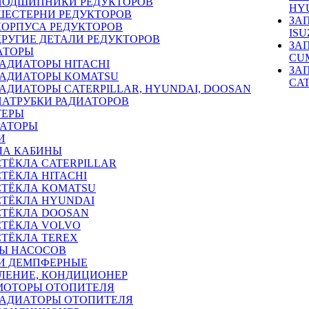
ПОДШИПНИКИ РЕДУКТОРОВ
HY
ШЕСТЕРНИ РЕДУКТОРОВ
ЗА
КОРПУСА РЕДУКТОРОВ
ISU
ДРУГИЕ ДЕТАЛИ РЕДУКТОРОВ
ЗА
АТОРЫ
CU
РАДИАТОРЫ HITACHI
ЗА
РАДИАТОРЫ KOMATSU
CA
РАДИАТОРЫ CATERPILLAR, HYUNDAI, DOOSAN
ПАТРУБКИ РАДИАТОРОВ
ТЕРЫ
РАТОРЫ
И
ЛА КАБИНЫ
СТЁКЛА CATERPILLAR
СТЁКЛА HITACHI
СТЁКЛА KOMATSU
СТЁКЛА HYUNDAI
СТЁКЛА DOOSAN
СТЁКЛА VOLVO
СТЁКЛА TEREX
Ы НАСОСОВ
И ДЕМПФЕРНЫЕ
ЛЕНИЕ, КОНДИЦИОНЕР
МОТОРЫ ОТОПИТЕЛЯ
РАДИАТОРЫ ОТОПИТЕЛЯ