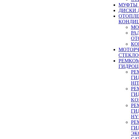
МУФТЫ
ДИСКИ 
ОТОПЛЕ
КОНДИ
МО
РА
ОТ
КО
МОТОР
СТЕКЛО
РЕМКО
ГИДРО
РЕ
ГИ
HI
РЕ
ГИ
KO
РЕ
ГИ
HY
РЕ
ГИ
ЭК
CA