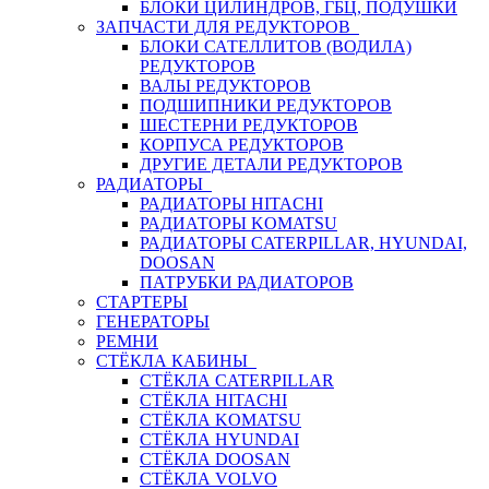
БЛОКИ ЦИЛИНДРОВ, ГБЦ, ПОДУШКИ
ЗАПЧАСТИ ДЛЯ РЕДУКТОРОВ
БЛОКИ САТЕЛЛИТОВ (ВОДИЛА)
РЕДУКТОРОВ
ВАЛЫ РЕДУКТОРОВ
ПОДШИПНИКИ РЕДУКТОРОВ
ШЕСТЕРНИ РЕДУКТОРОВ
КОРПУСА РЕДУКТОРОВ
ДРУГИЕ ДЕТАЛИ РЕДУКТОРОВ
РАДИАТОРЫ
РАДИАТОРЫ HITACHI
РАДИАТОРЫ KOMATSU
РАДИАТОРЫ CATERPILLAR, HYUNDAI,
DOOSAN
ПАТРУБКИ РАДИАТОРОВ
СТАРТЕРЫ
ГЕНЕРАТОРЫ
РЕМНИ
СТЁКЛА КАБИНЫ
СТЁКЛА CATERPILLAR
СТЁКЛА HITACHI
СТЁКЛА KOMATSU
СТЁКЛА HYUNDAI
СТЁКЛА DOOSAN
СТЁКЛА VOLVO