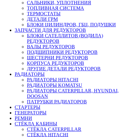
САЛЬНИКИ, УПЛОТНЕНИЯ
ТОПЛИВНАЯ СИСТЕМА
ТЕРМОСТАТЫ
ДЕТАЛИ ГРМ
БЛОКИ ЦИЛИНДРОВ, ГБЦ, ПОДУШКИ
ЗАПЧАСТИ ДЛЯ РЕДУКТОРОВ
БЛОКИ САТЕЛЛИТОВ (ВОДИЛА)
РЕДУКТОРОВ
ВАЛЫ РЕДУКТОРОВ
ПОДШИПНИКИ РЕДУКТОРОВ
ШЕСТЕРНИ РЕДУКТОРОВ
КОРПУСА РЕДУКТОРОВ
ДРУГИЕ ДЕТАЛИ РЕДУКТОРОВ
РАДИАТОРЫ
РАДИАТОРЫ HITACHI
РАДИАТОРЫ KOMATSU
РАДИАТОРЫ CATERPILLAR, HYUNDAI,
DOOSAN
ПАТРУБКИ РАДИАТОРОВ
СТАРТЕРЫ
ГЕНЕРАТОРЫ
РЕМНИ
СТЁКЛА КАБИНЫ
СТЁКЛА CATERPILLAR
СТЁКЛА HITACHI