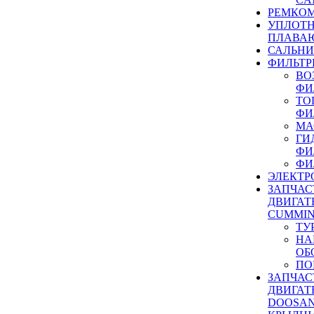
РЕМКОМ
УПЛОТ
ПЛАВА
САЛЬН
ФИЛЬТР
ВО
ФИ
ТО
ФИ
МА
ГИ
ФИ
ФИ
ЭЛЕКТР
ЗАПЧАС
ДВИГАТ
CUMMIN
ТУ
НА
ОБ
ПО
ЗАПЧАС
ДВИГАТ
DOOSAN