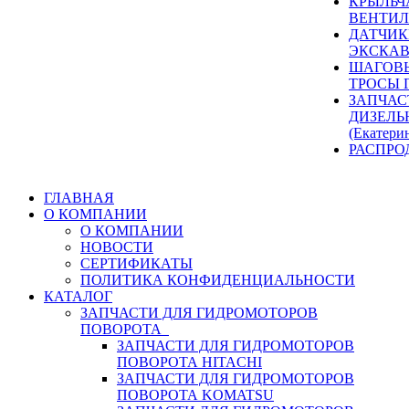
КРЫЛЬЧ
ВЕНТИЛ
ДАТЧИК
ЭКСКАВ
ШАГОВЫ
ТРОСЫ 
ЗАПЧАС
ДИЗЕЛЬ
(Екатери
РАСПРО
ГЛАВНАЯ
О КОМПАНИИ
О КОМПАНИИ
НОВОСТИ
СЕРТИФИКАТЫ
ПОЛИТИКА КОНФИДЕНЦИАЛЬНОСТИ
КАТАЛОГ
ЗАПЧАСТИ ДЛЯ ГИДРОМОТОРОВ
ПОВОРОТА
ЗАПЧАСТИ ДЛЯ ГИДРОМОТОРОВ
ПОВОРОТА HITACHI
ЗАПЧАСТИ ДЛЯ ГИДРОМОТОРОВ
ПОВОРОТА KOMATSU