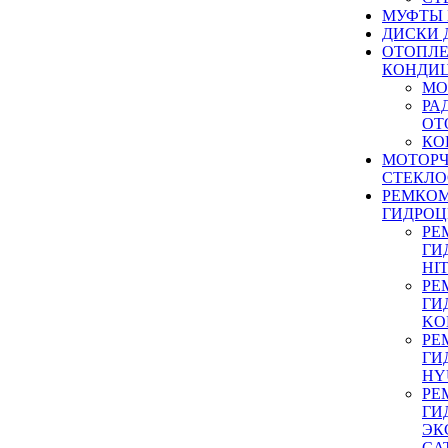
МУФТЫ
ДИСКИ 
ОТОПЛЕ
КОНДИ
МО
РА
ОТ
КО
МОТОР
СТЕКЛО
РЕМКО
ГИДРО
РЕ
ГИ
HI
РЕ
ГИ
KO
РЕ
ГИ
HY
РЕ
ГИ
ЭК
CA