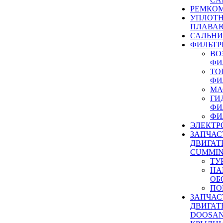
РЕМКОМ
УПЛОТ
ПЛАВА
САЛЬН
ФИЛЬТР
ВО
ФИ
ТО
ФИ
МА
ГИ
ФИ
ФИ
ЭЛЕКТР
ЗАПЧАС
ДВИГАТ
CUMMIN
ТУ
НА
ОБ
ПО
ЗАПЧАС
ДВИГАТ
DOOSAN