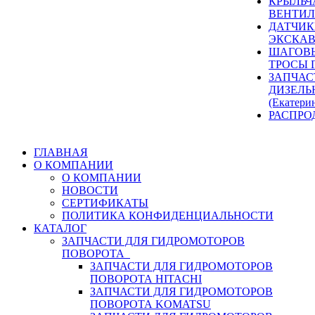
КРЫЛЬЧ
ВЕНТИЛ
ДАТЧИК
ЭКСКАВ
ШАГОВЫ
ТРОСЫ 
ЗАПЧАС
ДИЗЕЛЬ
(Екатери
РАСПРО
ГЛАВНАЯ
О КОМПАНИИ
О КОМПАНИИ
НОВОСТИ
СЕРТИФИКАТЫ
ПОЛИТИКА КОНФИДЕНЦИАЛЬНОСТИ
КАТАЛОГ
ЗАПЧАСТИ ДЛЯ ГИДРОМОТОРОВ
ПОВОРОТА
ЗАПЧАСТИ ДЛЯ ГИДРОМОТОРОВ
ПОВОРОТА HITACHI
ЗАПЧАСТИ ДЛЯ ГИДРОМОТОРОВ
ПОВОРОТА KOMATSU