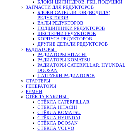
БЛОКИ ЦИЛИНДРОВ, ГБЦ, ПОДУШКИ
ЗАПЧАСТИ ДЛЯ РЕДУКТОРОВ
БЛОКИ САТЕЛЛИТОВ (ВОДИЛА)
РЕДУКТОРОВ
ВАЛЫ РЕДУКТОРОВ
ПОДШИПНИКИ РЕДУКТОРОВ
ШЕСТЕРНИ РЕДУКТОРОВ
КОРПУСА РЕДУКТОРОВ
ДРУГИЕ ДЕТАЛИ РЕДУКТОРОВ
РАДИАТОРЫ
РАДИАТОРЫ HITACHI
РАДИАТОРЫ KOMATSU
РАДИАТОРЫ CATERPILLAR, HYUNDAI,
DOOSAN
ПАТРУБКИ РАДИАТОРОВ
СТАРТЕРЫ
ГЕНЕРАТОРЫ
РЕМНИ
СТЁКЛА КАБИНЫ
СТЁКЛА CATERPILLAR
СТЁКЛА HITACHI
СТЁКЛА KOMATSU
СТЁКЛА HYUNDAI
СТЁКЛА DOOSAN
СТЁКЛА VOLVO