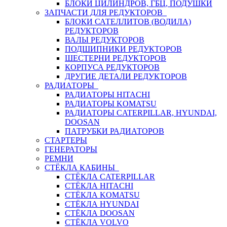
БЛОКИ ЦИЛИНДРОВ, ГБЦ, ПОДУШКИ
ЗАПЧАСТИ ДЛЯ РЕДУКТОРОВ
БЛОКИ САТЕЛЛИТОВ (ВОДИЛА)
РЕДУКТОРОВ
ВАЛЫ РЕДУКТОРОВ
ПОДШИПНИКИ РЕДУКТОРОВ
ШЕСТЕРНИ РЕДУКТОРОВ
КОРПУСА РЕДУКТОРОВ
ДРУГИЕ ДЕТАЛИ РЕДУКТОРОВ
РАДИАТОРЫ
РАДИАТОРЫ HITACHI
РАДИАТОРЫ KOMATSU
РАДИАТОРЫ CATERPILLAR, HYUNDAI,
DOOSAN
ПАТРУБКИ РАДИАТОРОВ
СТАРТЕРЫ
ГЕНЕРАТОРЫ
РЕМНИ
СТЁКЛА КАБИНЫ
СТЁКЛА CATERPILLAR
СТЁКЛА HITACHI
СТЁКЛА KOMATSU
СТЁКЛА HYUNDAI
СТЁКЛА DOOSAN
СТЁКЛА VOLVO