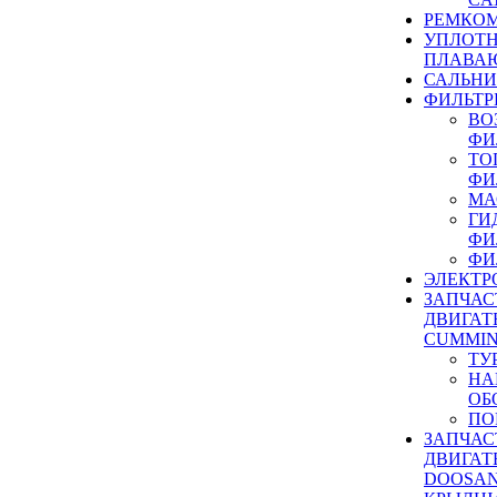
РЕМКОМ
УПЛОТ
ПЛАВА
САЛЬН
ФИЛЬТР
ВО
ФИ
ТО
ФИ
МА
ГИ
ФИ
ФИ
ЭЛЕКТР
ЗАПЧАС
ДВИГАТ
CUMMIN
ТУ
НА
ОБ
ПО
ЗАПЧАС
ДВИГАТ
DOOSAN