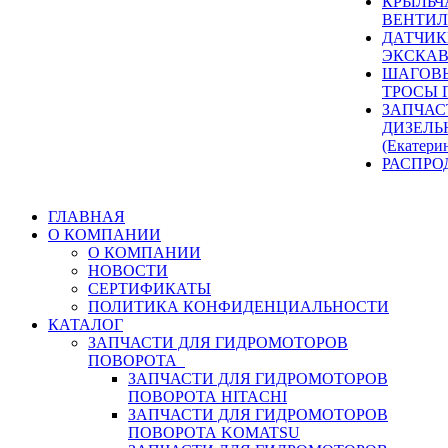
КРЫЛЬЧ
ВЕНТИЛ
ДАТЧИК
ЭКСКАВ
ШАГОВЫ
ТРОСЫ 
ЗАПЧАС
ДИЗЕЛЬ
(Екатери
РАСПРО
ГЛАВНАЯ
О КОМПАНИИ
О КОМПАНИИ
НОВОСТИ
СЕРТИФИКАТЫ
ПОЛИТИКА КОНФИДЕНЦИАЛЬНОСТИ
КАТАЛОГ
ЗАПЧАСТИ ДЛЯ ГИДРОМОТОРОВ
ПОВОРОТА
ЗАПЧАСТИ ДЛЯ ГИДРОМОТОРОВ
ПОВОРОТА HITACHI
ЗАПЧАСТИ ДЛЯ ГИДРОМОТОРОВ
ПОВОРОТА KOMATSU