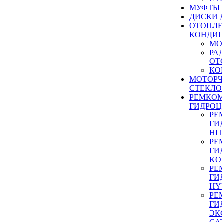
МУФТЫ
ДИСКИ 
ОТОПЛЕ
КОНДИ
МО
РА
ОТ
КО
МОТОР
СТЕКЛО
РЕМКО
ГИДРО
РЕ
ГИ
HI
РЕ
ГИ
KO
РЕ
ГИ
HY
РЕ
ГИ
ЭК
CA