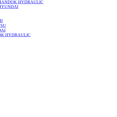
 HANDOK HYDRAULIC
HYUNDAI
I
TSU
DAI
OK HYDRAULIC