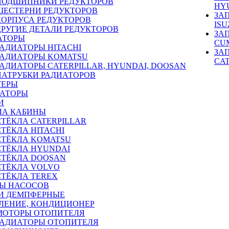
ПОДШИПНИКИ РЕДУКТОРОВ
HY
ШЕСТЕРНИ РЕДУКТОРОВ
ЗА
КОРПУСА РЕДУКТОРОВ
ISU
ДРУГИЕ ДЕТАЛИ РЕДУКТОРОВ
ЗА
АТОРЫ
CU
РАДИАТОРЫ HITACHI
ЗА
РАДИАТОРЫ KOMATSU
CA
РАДИАТОРЫ CATERPILLAR, HYUNDAI, DOOSAN
ПАТРУБКИ РАДИАТОРОВ
ТЕРЫ
РАТОРЫ
И
ЛА КАБИНЫ
СТЁКЛА CATERPILLAR
СТЁКЛА HITACHI
СТЁКЛА KOMATSU
СТЁКЛА HYUNDAI
СТЁКЛА DOOSAN
СТЁКЛА VOLVO
СТЁКЛА TEREX
Ы НАСОСОВ
И ДЕМПФЕРНЫЕ
ЛЕНИЕ, КОНДИЦИОНЕР
МОТОРЫ ОТОПИТЕЛЯ
РАДИАТОРЫ ОТОПИТЕЛЯ