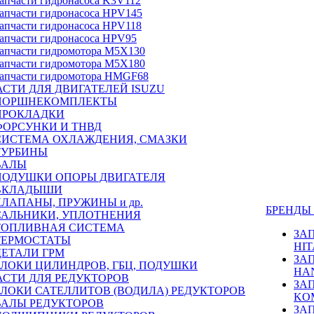
апчасти гидронасоса K3V112
апчасти гидронасоса HPV145
апчасти гидронасоса HPV118
апчасти гидронасоса HPV95
апчасти гидромотора M5X130
апчасти гидромотора M5X180
апчасти гидромотора HMGF68
СТИ ДЛЯ ДВИГАТЕЛЕЙ ISUZU
ПОРШНЕКОМПЛЕКТЫ
ПРОКЛАДКИ
ФОРСУНКИ И ТНВД
СИСТЕМА ОХЛАЖДЕНИЯ, СМАЗКИ
ТУРБИНЫ
ВАЛЫ
ПОДУШКИ ОПОРЫ ДВИГАТЕЛЯ
ВКЛАДЫШИ
КЛАПАНЫ, ПРУЖИНЫ и др.
БРЕНД
САЛЬНИКИ, УПЛОТНЕНИЯ
ТОПЛИВНАЯ СИСТЕМА
ЗА
ТЕРМОСТАТЫ
HIT
ДЕТАЛИ ГРМ
ЗА
БЛОКИ ЦИЛИНДРОВ, ГБЦ, ПОДУШКИ
HA
АСТИ ДЛЯ РЕДУКТОРОВ
ЗА
БЛОКИ САТЕЛЛИТОВ (ВОДИЛА) РЕДУКТОРОВ
KO
ВАЛЫ РЕДУКТОРОВ
ЗА