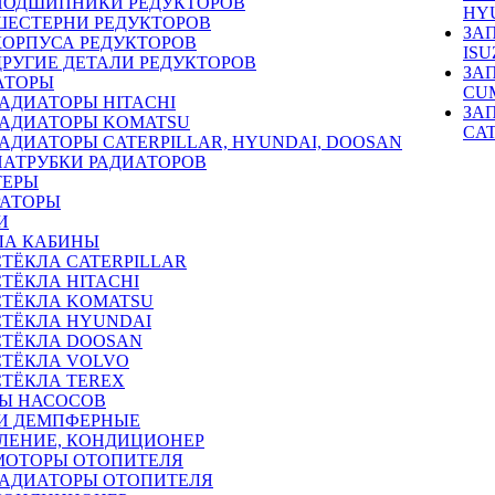
ПОДШИПНИКИ РЕДУКТОРОВ
HY
ШЕСТЕРНИ РЕДУКТОРОВ
ЗА
КОРПУСА РЕДУКТОРОВ
ISU
ДРУГИЕ ДЕТАЛИ РЕДУКТОРОВ
ЗА
АТОРЫ
CU
РАДИАТОРЫ HITACHI
ЗА
РАДИАТОРЫ KOMATSU
CA
РАДИАТОРЫ CATERPILLAR, HYUNDAI, DOOSAN
ПАТРУБКИ РАДИАТОРОВ
ТЕРЫ
РАТОРЫ
И
ЛА КАБИНЫ
СТЁКЛА CATERPILLAR
СТЁКЛА HITACHI
СТЁКЛА KOMATSU
СТЁКЛА HYUNDAI
СТЁКЛА DOOSAN
СТЁКЛА VOLVO
СТЁКЛА TEREX
Ы НАСОСОВ
И ДЕМПФЕРНЫЕ
ЛЕНИЕ, КОНДИЦИОНЕР
МОТОРЫ ОТОПИТЕЛЯ
РАДИАТОРЫ ОТОПИТЕЛЯ