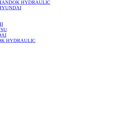
 HANDOK HYDRAULIC
HYUNDAI
I
TSU
DAI
OK HYDRAULIC