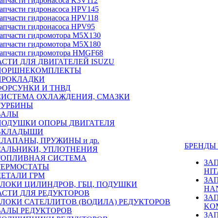
апчасти гидронасоса K3V112
апчасти гидронасоса HPV145
апчасти гидронасоса HPV118
апчасти гидронасоса HPV95
апчасти гидромотора M5X130
апчасти гидромотора M5X180
апчасти гидромотора HMGF68
СТИ ДЛЯ ДВИГАТЕЛЕЙ ISUZU
ПОРШНЕКОМПЛЕКТЫ
ПРОКЛАДКИ
ФОРСУНКИ И ТНВД
СИСТЕМА ОХЛАЖДЕНИЯ, СМАЗКИ
ТУРБИНЫ
ВАЛЫ
ПОДУШКИ ОПОРЫ ДВИГАТЕЛЯ
ВКЛАДЫШИ
КЛАПАНЫ, ПРУЖИНЫ и др.
БРЕНД
САЛЬНИКИ, УПЛОТНЕНИЯ
ТОПЛИВНАЯ СИСТЕМА
ЗА
ТЕРМОСТАТЫ
HIT
ДЕТАЛИ ГРМ
ЗА
БЛОКИ ЦИЛИНДРОВ, ГБЦ, ПОДУШКИ
HA
АСТИ ДЛЯ РЕДУКТОРОВ
ЗА
БЛОКИ САТЕЛЛИТОВ (ВОДИЛА) РЕДУКТОРОВ
KO
ВАЛЫ РЕДУКТОРОВ
ЗА