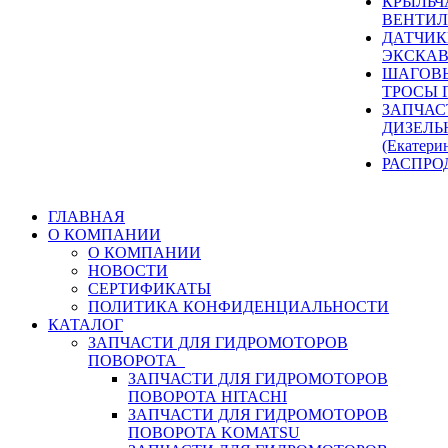
КРЫЛЬЧ
ВЕНТИЛ
ДАТЧИК
ЭКСКАВ
ШАГОВЫ
ТРОСЫ 
ЗАПЧАС
ДИЗЕЛЬ
(Екатери
РАСПРО
ГЛАВНАЯ
О КОМПАНИИ
О КОМПАНИИ
НОВОСТИ
СЕРТИФИКАТЫ
ПОЛИТИКА КОНФИДЕНЦИАЛЬНОСТИ
КАТАЛОГ
ЗАПЧАСТИ ДЛЯ ГИДРОМОТОРОВ
ПОВОРОТА
ЗАПЧАСТИ ДЛЯ ГИДРОМОТОРОВ
ПОВОРОТА HITACHI
ЗАПЧАСТИ ДЛЯ ГИДРОМОТОРОВ
ПОВОРОТА KOMATSU