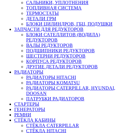
САЛЬНИКИ, УПЛОТНЕНИЯ
ТОПЛИВНАЯ СИСТЕМА
ТЕРМОСТАТЫ
ДЕТАЛИ ГРМ
БЛОКИ ЦИЛИНДРОВ, ГБЦ, ПОДУШКИ
ЗАПЧАСТИ ДЛЯ РЕДУКТОРОВ
БЛОКИ САТЕЛЛИТОВ (ВОДИЛА)
РЕДУКТОРОВ
ВАЛЫ РЕДУКТОРОВ
ПОДШИПНИКИ РЕДУКТОРОВ
ШЕСТЕРНИ РЕДУКТОРОВ
КОРПУСА РЕДУКТОРОВ
ДРУГИЕ ДЕТАЛИ РЕДУКТОРОВ
РАДИАТОРЫ
РАДИАТОРЫ HITACHI
РАДИАТОРЫ KOMATSU
РАДИАТОРЫ CATERPILLAR, HYUNDAI,
DOOSAN
ПАТРУБКИ РАДИАТОРОВ
СТАРТЕРЫ
ГЕНЕРАТОРЫ
РЕМНИ
СТЁКЛА КАБИНЫ
СТЁКЛА CATERPILLAR
СТЁКЛА HITACHI