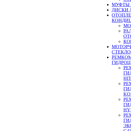
МУФТЫ
ДИСКИ 
ОТОПЛЕ
КОНДИ
МО
РА
ОТ
КО
МОТОР
СТЕКЛО
РЕМКО
ГИДРО
РЕ
ГИ
HI
РЕ
ГИ
KO
РЕ
ГИ
HY
РЕ
ГИ
ЭК
CA