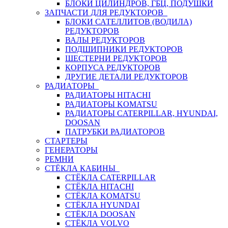
БЛОКИ ЦИЛИНДРОВ, ГБЦ, ПОДУШКИ
ЗАПЧАСТИ ДЛЯ РЕДУКТОРОВ
БЛОКИ САТЕЛЛИТОВ (ВОДИЛА)
РЕДУКТОРОВ
ВАЛЫ РЕДУКТОРОВ
ПОДШИПНИКИ РЕДУКТОРОВ
ШЕСТЕРНИ РЕДУКТОРОВ
КОРПУСА РЕДУКТОРОВ
ДРУГИЕ ДЕТАЛИ РЕДУКТОРОВ
РАДИАТОРЫ
РАДИАТОРЫ HITACHI
РАДИАТОРЫ KOMATSU
РАДИАТОРЫ CATERPILLAR, HYUNDAI,
DOOSAN
ПАТРУБКИ РАДИАТОРОВ
СТАРТЕРЫ
ГЕНЕРАТОРЫ
РЕМНИ
СТЁКЛА КАБИНЫ
СТЁКЛА CATERPILLAR
СТЁКЛА HITACHI
СТЁКЛА KOMATSU
СТЁКЛА HYUNDAI
СТЁКЛА DOOSAN
СТЁКЛА VOLVO