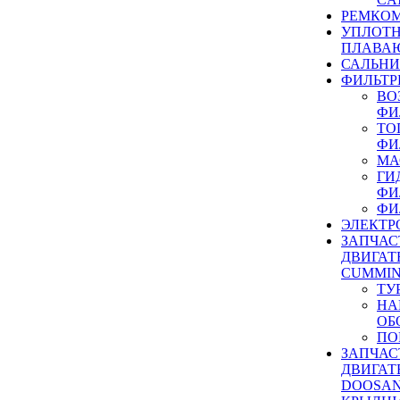
РЕМКОМ
УПЛОТ
ПЛАВА
САЛЬН
ФИЛЬТР
ВО
ФИ
ТО
ФИ
МА
ГИ
ФИ
ФИ
ЭЛЕКТР
ЗАПЧАС
ДВИГАТ
CUMMIN
ТУ
НА
ОБ
ПО
ЗАПЧАС
ДВИГАТ
DOOSAN