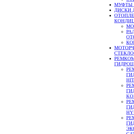
МУФТЫ
ДИСКИ 
ОТОПЛЕ
КОНДИ
МО
РА
ОТ
КО
МОТОР
СТЕКЛО
РЕМКО
ГИДРО
РЕ
ГИ
HI
РЕ
ГИ
KO
РЕ
ГИ
HY
РЕ
ГИ
ЭК
CA