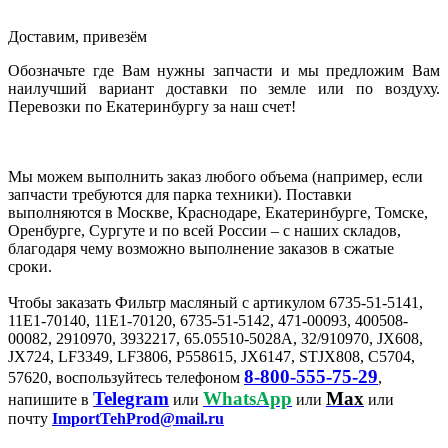
Доставим, привезём
Обозначьте где Вам нужны запчасти и мы предложим Вам
наилучший вариант доставки по земле или по воздуху.
Перевозки по Екатеринбургу за наш счет!
Мы можем выполнить заказ любого объема (например, если
запчасти требуются для парка техники). Поставки
выполняются в Москве, Краснодаре, Екатеринбурге, Томске,
Оренбурге, Сургуте и по всей России – с наших складов,
благодаря чему возможно выполнение заказов в сжатые
сроки.
Чтобы заказать Фильтр масляный с артикулом 6735-51-5141,
11E1-70140, 11E1-70120, 6735-51-5142, 471-00093, 400508-
00082, 2910970, 3932217, 65.05510-5028A, 32/910970, JX608,
JX724, LF3349, LF3806, P558615, JX6147, STJX808, C5704,
8-800-555-75-29
57620, воспользуйтесь телефоном
,
Telegram
WhatsApp
Max
напишите в
или
или
или
почту
ImportTehProd@mail.ru