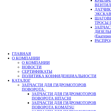
КРЫЛЬЧ
ВЕНТИЛ
ДАТЧИК
ЭКСКАВ
ШАГОВЫ
ТРОСЫ 
ЗАПЧАС
ДИЗЕЛЬ
(Екатери
РАСПРО
ГЛАВНАЯ
О КОМПАНИИ
О КОМПАНИИ
НОВОСТИ
СЕРТИФИКАТЫ
ПОЛИТИКА КОНФИДЕНЦИАЛЬНОСТИ
КАТАЛОГ
ЗАПЧАСТИ ДЛЯ ГИДРОМОТОРОВ
ПОВОРОТА
ЗАПЧАСТИ ДЛЯ ГИДРОМОТОРОВ
ПОВОРОТА HITACHI
ЗАПЧАСТИ ДЛЯ ГИДРОМОТОРОВ
ПОВОРОТА KOMATSU