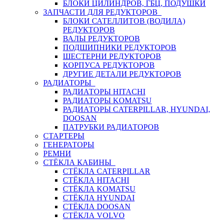
БЛОКИ ЦИЛИНДРОВ, ГБЦ, ПОДУШКИ
ЗАПЧАСТИ ДЛЯ РЕДУКТОРОВ
БЛОКИ САТЕЛЛИТОВ (ВОДИЛА)
РЕДУКТОРОВ
ВАЛЫ РЕДУКТОРОВ
ПОДШИПНИКИ РЕДУКТОРОВ
ШЕСТЕРНИ РЕДУКТОРОВ
КОРПУСА РЕДУКТОРОВ
ДРУГИЕ ДЕТАЛИ РЕДУКТОРОВ
РАДИАТОРЫ
РАДИАТОРЫ HITACHI
РАДИАТОРЫ KOMATSU
РАДИАТОРЫ CATERPILLAR, HYUNDAI,
DOOSAN
ПАТРУБКИ РАДИАТОРОВ
СТАРТЕРЫ
ГЕНЕРАТОРЫ
РЕМНИ
СТЁКЛА КАБИНЫ
СТЁКЛА CATERPILLAR
СТЁКЛА HITACHI
СТЁКЛА KOMATSU
СТЁКЛА HYUNDAI
СТЁКЛА DOOSAN
СТЁКЛА VOLVO