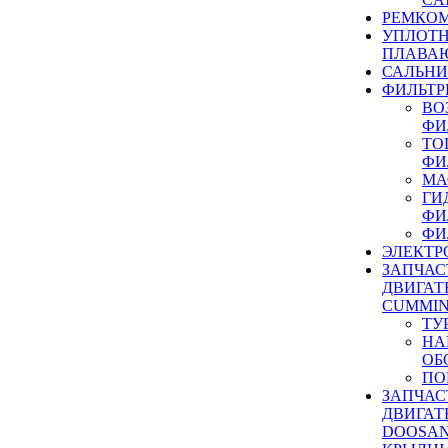
РЕМКОМ
УПЛОТ
ПЛАВА
САЛЬН
ФИЛЬТР
ВО
ФИ
ТО
ФИ
МА
ГИ
ФИ
ФИ
ЭЛЕКТР
ЗАПЧАС
ДВИГАТ
CUMMIN
ТУ
НА
ОБ
ПО
ЗАПЧАС
ДВИГАТ
DOOSAN