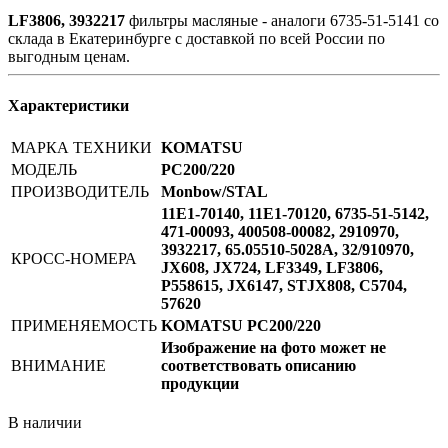
LF3806, 3932217
фильтры масляные - аналоги 6735-51-5141 со
склада в Екатеринбурге с доставкой по всей России по
выгодным ценам.
Характеристики
МАРКА ТЕХНИКИ
KOMATSU
МОДЕЛЬ
РС200/220
ПРОИЗВОДИТЕЛЬ
Monbow/STAL
11E1-70140, 11E1-70120, 6735-51-5142,
471-00093, 400508-00082, 2910970,
3932217, 65.05510-5028A, 32/910970,
КРОСС-НОМЕРА
JX608, JX724, LF3349, LF3806,
P558615, JX6147, STJX808, C5704,
57620
ПРИМЕНЯЕМОСТЬ
KOMATSU РС200/220
Изображение на фото может не
ВНИМАНИЕ
соответствовать описанию
продукции
В наличии