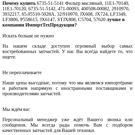
Почему купить
6735-51-5141
Фильтр масляный, 11E1-70140,
11E1-70120, 6735-51-5142, 471-00093, 400508-00082, 2910970,
3932217, 65.05510-5028A, 32/910970, JX608, JX724, LF3349,
LF3806, P558615, JX6147, STJX808, C5704, 57620
лучше в
компании ИмпортТехПродукция?
Искать больше не нужно
На нашем складе доступен огромный выбор самых
востребованных запчастей. У нас Вы всегда найдете то, что
ищете.
Не переплачиваете
Наши цены выгодные, потому что мы являемся импортёрами
и работаем напрямую с иностранными поставщиками и
производителями запчастей.
Мы ждём вас
Персональный менеджер уже ждёт Вашего звонка или
сообщения. Мы всегда рады помочь Вам с подбором
качественных запчастей для Вашей техники.