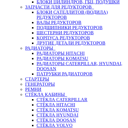
БЛОКИ ЦИЛИНДРОВ, ГБЦ, ПОДУШКИ
ЗАПЧАСТИ ДЛЯ РЕДУКТОРОВ
БЛОКИ САТЕЛЛИТОВ (ВОДИЛА)
РЕДУКТОРОВ
ВАЛЫ РЕДУКТОРОВ
ПОДШИПНИКИ РЕДУКТОРОВ
ШЕСТЕРНИ РЕДУКТОРОВ
КОРПУСА РЕДУКТОРОВ
ДРУГИЕ ДЕТАЛИ РЕДУКТОРОВ
РАДИАТОРЫ
РАДИАТОРЫ HITACHI
РАДИАТОРЫ KOMATSU
РАДИАТОРЫ CATERPILLAR, HYUNDAI,
DOOSAN
ПАТРУБКИ РАДИАТОРОВ
СТАРТЕРЫ
ГЕНЕРАТОРЫ
РЕМНИ
СТЁКЛА КАБИНЫ
СТЁКЛА CATERPILLAR
СТЁКЛА HITACHI
СТЁКЛА KOMATSU
СТЁКЛА HYUNDAI
СТЁКЛА DOOSAN
СТЁКЛА VOLVO