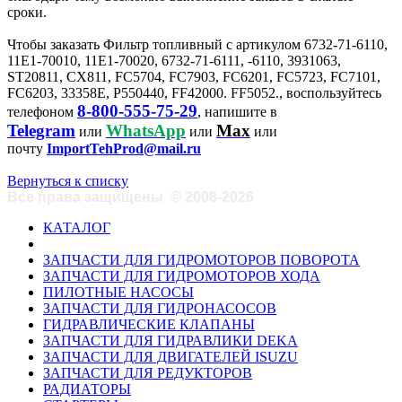
сроки.
Чтобы заказать Фильтр топливный с артикулом 6732-71-6110,
11E1-70010, 11E1-70020, 6732-71-6111, -6110, 3931063,
ST20811, CX811, FC5704, FC7903, FC6201, FC5723, FC7101,
FC6203, 33358E, P550440, FF42000. FF5052., воспользуйтесь
8-800-555-75-29
телефоном
, напишите в
Telegram
WhatsApp
Max
или
или
или
почту
ImportTehProd@mail.ru
Вернуться к списку
Все права защищены
©
2008-2026
КАТАЛОГ
ЗАПЧАСТИ ДЛЯ ГИДРОМОТОРОВ ПОВОРОТА
ЗАПЧАСТИ ДЛЯ ГИДРОМОТОРОВ ХОДА
ПИЛОТНЫЕ НАСОСЫ
ЗАПЧАСТИ ДЛЯ ГИДРОНАСОСОВ
ГИДРАВЛИЧЕСКИЕ КЛАПАНЫ
ЗАПЧАСТИ ДЛЯ ГИДРАВЛИКИ DEKA
ЗАПЧАСТИ ДЛЯ ДВИГАТЕЛЕЙ ISUZU
ЗАПЧАСТИ ДЛЯ РЕДУКТОРОВ
РАДИАТОРЫ