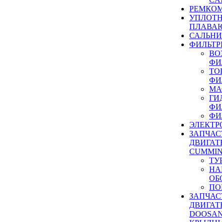
РЕМКОМ
УПЛОТ
ПЛАВА
САЛЬН
ФИЛЬТР
ВО
ФИ
ТО
ФИ
МА
ГИ
ФИ
ФИ
ЭЛЕКТР
ЗАПЧАС
ДВИГАТ
CUMMIN
ТУ
НА
ОБ
ПО
ЗАПЧАС
ДВИГАТ
DOOSAN