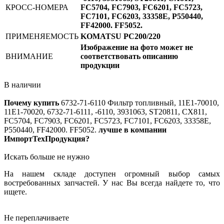
КРОСС-НОМЕРА
FC5704, FC7903, FC6201, FC5723,
FC7101, FC6203, 33358E, P550440,
FF42000. FF5052.
ПРИМЕНЯЕМОСТЬ
KOMATSU РС200/220
Изображение на фото может не
ВНИМАНИЕ
соответствовать описанию
продукции
В наличии
Почему купить
6732-71-6110
Фильтр топливный, 11E1-70010,
11E1-70020, 6732-71-6111, -6110, 3931063, ST20811, CX811,
FC5704, FC7903, FC6201, FC5723, FC7101, FC6203, 33358E,
P550440, FF42000. FF5052.
лучше в компании
ИмпортТехПродукция?
Искать больше не нужно
На нашем складе доступен огромный выбор самых
востребованных запчастей. У нас Вы всегда найдете то, что
ищете.
Не переплачиваете