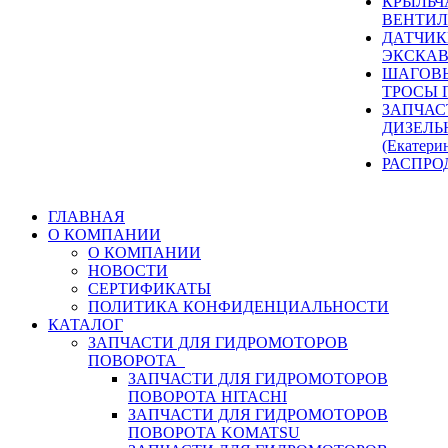
КРЫЛЬЧ
ВЕНТИЛ
ДАТЧИК
ЭКСКАВ
ШАГОВЫ
ТРОСЫ 
ЗАПЧАС
ДИЗЕЛЬ
(Екатери
РАСПРО
ГЛАВНАЯ
О КОМПАНИИ
О КОМПАНИИ
НОВОСТИ
СЕРТИФИКАТЫ
ПОЛИТИКА КОНФИДЕНЦИАЛЬНОСТИ
КАТАЛОГ
ЗАПЧАСТИ ДЛЯ ГИДРОМОТОРОВ
ПОВОРОТА
ЗАПЧАСТИ ДЛЯ ГИДРОМОТОРОВ
ПОВОРОТА HITACHI
ЗАПЧАСТИ ДЛЯ ГИДРОМОТОРОВ
ПОВОРОТА KOMATSU