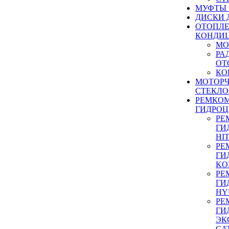
МУФТЫ
ДИСКИ 
ОТОПЛЕ
КОНДИ
МО
РА
ОТ
КО
МОТОР
СТЕКЛО
РЕМКО
ГИДРО
РЕ
ГИ
HI
РЕ
ГИ
KO
РЕ
ГИ
HY
РЕ
ГИ
ЭК
CA