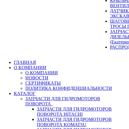
КРЫЛЬЧ
ВЕНТИЛ
ДАТЧИК
ЭКСКАВ
ШАГОВЫ
ТРОСЫ 
ЗАПЧАС
ДИЗЕЛЬ
(Екатери
РАСПРО
ГЛАВНАЯ
О КОМПАНИИ
О КОМПАНИИ
НОВОСТИ
СЕРТИФИКАТЫ
ПОЛИТИКА КОНФИДЕНЦИАЛЬНОСТИ
КАТАЛОГ
ЗАПЧАСТИ ДЛЯ ГИДРОМОТОРОВ
ПОВОРОТА
ЗАПЧАСТИ ДЛЯ ГИДРОМОТОРОВ
ПОВОРОТА HITACHI
ЗАПЧАСТИ ДЛЯ ГИДРОМОТОРОВ
ПОВОРОТА KOMATSU