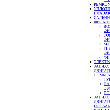
РЕМКОМ
УПЛОТ
ПЛАВА
САЛЬН
ФИЛЬТР
ВО
ФИ
ТО
ФИ
МА
ГИ
ФИ
ФИ
ЭЛЕКТР
ЗАПЧАС
ДВИГАТ
CUMMIN
ТУ
НА
ОБ
ПО
ЗАПЧАС
ДВИГАТ
DOOSAN