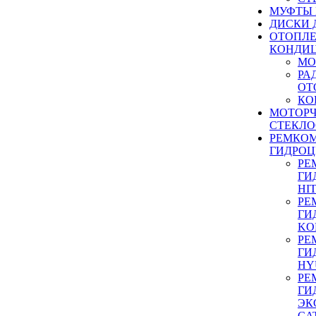
МУФТЫ
ДИСКИ 
ОТОПЛЕ
КОНДИ
МО
РА
ОТ
КО
МОТОР
СТЕКЛО
РЕМКО
ГИДРО
РЕ
ГИ
HI
РЕ
ГИ
KO
РЕ
ГИ
HY
РЕ
ГИ
ЭК
CA