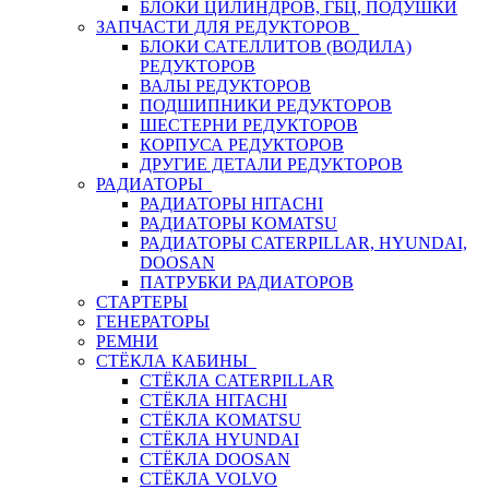
БЛОКИ ЦИЛИНДРОВ, ГБЦ, ПОДУШКИ
ЗАПЧАСТИ ДЛЯ РЕДУКТОРОВ
БЛОКИ САТЕЛЛИТОВ (ВОДИЛА)
РЕДУКТОРОВ
ВАЛЫ РЕДУКТОРОВ
ПОДШИПНИКИ РЕДУКТОРОВ
ШЕСТЕРНИ РЕДУКТОРОВ
КОРПУСА РЕДУКТОРОВ
ДРУГИЕ ДЕТАЛИ РЕДУКТОРОВ
РАДИАТОРЫ
РАДИАТОРЫ HITACHI
РАДИАТОРЫ KOMATSU
РАДИАТОРЫ CATERPILLAR, HYUNDAI,
DOOSAN
ПАТРУБКИ РАДИАТОРОВ
СТАРТЕРЫ
ГЕНЕРАТОРЫ
РЕМНИ
СТЁКЛА КАБИНЫ
СТЁКЛА CATERPILLAR
СТЁКЛА HITACHI
СТЁКЛА KOMATSU
СТЁКЛА HYUNDAI
СТЁКЛА DOOSAN
СТЁКЛА VOLVO