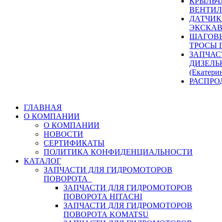
КРЫЛЬЧ
ВЕНТИЛ
ДАТЧИК
ЭКСКАВ
ШАГОВЫ
ТРОСЫ 
ЗАПЧАС
ДИЗЕЛЬ
(Екатери
РАСПРО
ГЛАВНАЯ
О КОМПАНИИ
О КОМПАНИИ
НОВОСТИ
СЕРТИФИКАТЫ
ПОЛИТИКА КОНФИДЕНЦИАЛЬНОСТИ
КАТАЛОГ
ЗАПЧАСТИ ДЛЯ ГИДРОМОТОРОВ
ПОВОРОТА
ЗАПЧАСТИ ДЛЯ ГИДРОМОТОРОВ
ПОВОРОТА HITACHI
ЗАПЧАСТИ ДЛЯ ГИДРОМОТОРОВ
ПОВОРОТА KOMATSU