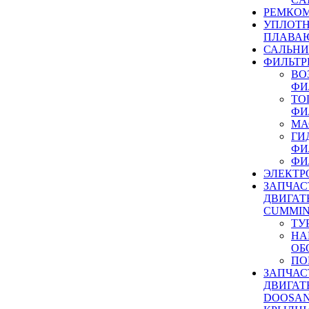
РЕМКОМ
УПЛОТ
ПЛАВА
САЛЬН
ФИЛЬТР
ВО
ФИ
ТО
ФИ
МА
ГИ
ФИ
ФИ
ЭЛЕКТР
ЗАПЧАС
ДВИГАТ
CUMMIN
ТУ
НА
ОБ
ПО
ЗАПЧАС
ДВИГАТ
DOOSAN