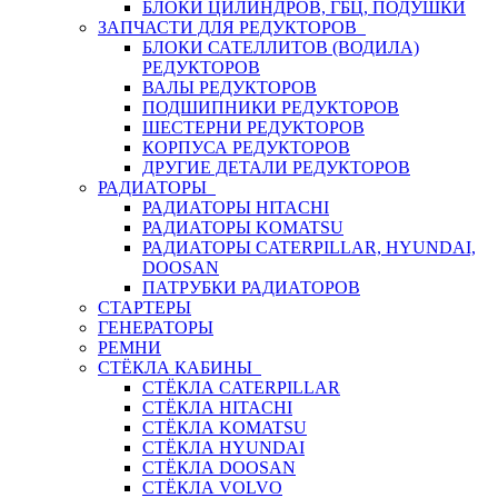
БЛОКИ ЦИЛИНДРОВ, ГБЦ, ПОДУШКИ
ЗАПЧАСТИ ДЛЯ РЕДУКТОРОВ
БЛОКИ САТЕЛЛИТОВ (ВОДИЛА)
РЕДУКТОРОВ
ВАЛЫ РЕДУКТОРОВ
ПОДШИПНИКИ РЕДУКТОРОВ
ШЕСТЕРНИ РЕДУКТОРОВ
КОРПУСА РЕДУКТОРОВ
ДРУГИЕ ДЕТАЛИ РЕДУКТОРОВ
РАДИАТОРЫ
РАДИАТОРЫ HITACHI
РАДИАТОРЫ KOMATSU
РАДИАТОРЫ CATERPILLAR, HYUNDAI,
DOOSAN
ПАТРУБКИ РАДИАТОРОВ
СТАРТЕРЫ
ГЕНЕРАТОРЫ
РЕМНИ
СТЁКЛА КАБИНЫ
СТЁКЛА CATERPILLAR
СТЁКЛА HITACHI
СТЁКЛА KOMATSU
СТЁКЛА HYUNDAI
СТЁКЛА DOOSAN
СТЁКЛА VOLVO