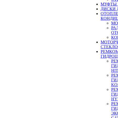
МУФТЫ
ДИСКИ 
ОТОПЛЕ
КОНДИ
МО
РА
ОТ
КО
МОТОР
СТЕКЛО
РЕМКО
ГИДРО
РЕ
ГИ
HI
РЕ
ГИ
KO
РЕ
ГИ
HY
РЕ
ГИ
ЭК
CA