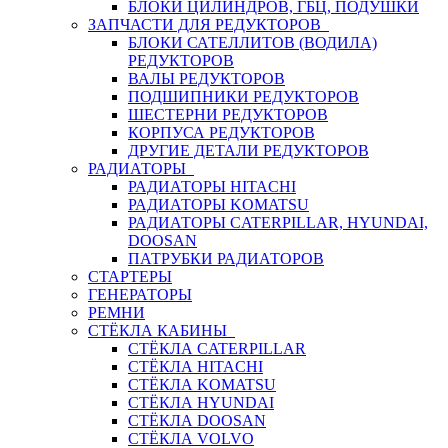
БЛОКИ ЦИЛИНДРОВ, ГБЦ, ПОДУШКИ
ЗАПЧАСТИ ДЛЯ РЕДУКТОРОВ
БЛОКИ САТЕЛЛИТОВ (ВОДИЛА)
РЕДУКТОРОВ
ВАЛЫ РЕДУКТОРОВ
ПОДШИПНИКИ РЕДУКТОРОВ
ШЕСТЕРНИ РЕДУКТОРОВ
КОРПУСА РЕДУКТОРОВ
ДРУГИЕ ДЕТАЛИ РЕДУКТОРОВ
РАДИАТОРЫ
РАДИАТОРЫ HITACHI
РАДИАТОРЫ KOMATSU
РАДИАТОРЫ CATERPILLAR, HYUNDAI,
DOOSAN
ПАТРУБКИ РАДИАТОРОВ
СТАРТЕРЫ
ГЕНЕРАТОРЫ
РЕМНИ
СТЁКЛА КАБИНЫ
СТЁКЛА CATERPILLAR
СТЁКЛА HITACHI
СТЁКЛА KOMATSU
СТЁКЛА HYUNDAI
СТЁКЛА DOOSAN
СТЁКЛА VOLVO