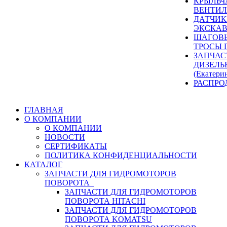
КРЫЛЬЧ
ВЕНТИЛ
ДАТЧИК
ЭКСКАВ
ШАГОВЫ
ТРОСЫ 
ЗАПЧАС
ДИЗЕЛЬ
(Екатери
РАСПРО
ГЛАВНАЯ
О КОМПАНИИ
О КОМПАНИИ
НОВОСТИ
СЕРТИФИКАТЫ
ПОЛИТИКА КОНФИДЕНЦИАЛЬНОСТИ
КАТАЛОГ
ЗАПЧАСТИ ДЛЯ ГИДРОМОТОРОВ
ПОВОРОТА
ЗАПЧАСТИ ДЛЯ ГИДРОМОТОРОВ
ПОВОРОТА HITACHI
ЗАПЧАСТИ ДЛЯ ГИДРОМОТОРОВ
ПОВОРОТА KOMATSU