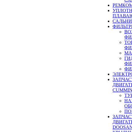
РЕМКОМ
УПЛОТ
ПЛАВА
САЛЬН
ФИЛЬТР
ВО
ФИ
ТО
ФИ
МА
ГИ
ФИ
ФИ
ЭЛЕКТР
ЗАПЧАС
ДВИГАТ
CUMMIN
ТУ
НА
ОБ
ПО
ЗАПЧАС
ДВИГАТ
DOOSAN