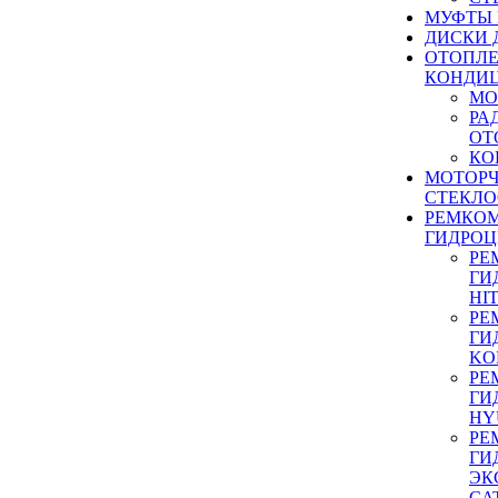
МУФТЫ
ДИСКИ 
ОТОПЛЕ
КОНДИ
МО
РА
ОТ
КО
МОТОР
СТЕКЛО
РЕМКО
ГИДРО
РЕ
ГИ
HI
РЕ
ГИ
KO
РЕ
ГИ
HY
РЕ
ГИ
ЭК
CA