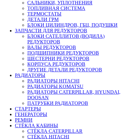
САЛЬНИКИ, УПЛОТНЕНИЯ
ТОПЛИВНАЯ СИСТЕМА
ТЕРМОСТАТЫ
ДЕТАЛИ ГРМ
БЛОКИ ЦИЛИНДРОВ, ГБЦ, ПОДУШКИ
ЗАПЧАСТИ ДЛЯ РЕДУКТОРОВ
БЛОКИ САТЕЛЛИТОВ (ВОДИЛА)
РЕДУКТОРОВ
ВАЛЫ РЕДУКТОРОВ
ПОДШИПНИКИ РЕДУКТОРОВ
ШЕСТЕРНИ РЕДУКТОРОВ
КОРПУСА РЕДУКТОРОВ
ДРУГИЕ ДЕТАЛИ РЕДУКТОРОВ
РАДИАТОРЫ
РАДИАТОРЫ HITACHI
РАДИАТОРЫ KOMATSU
РАДИАТОРЫ CATERPILLAR, HYUNDAI,
DOOSAN
ПАТРУБКИ РАДИАТОРОВ
СТАРТЕРЫ
ГЕНЕРАТОРЫ
РЕМНИ
СТЁКЛА КАБИНЫ
СТЁКЛА CATERPILLAR
СТЁКЛА HITACHI