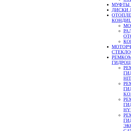
МУФТЫ
ДИСКИ 
ОТОПЛЕ
КОНДИ
МО
РА
ОТ
КО
МОТОР
СТЕКЛО
РЕМКО
ГИДРО
РЕ
ГИ
HI
РЕ
ГИ
KO
РЕ
ГИ
HY
РЕ
ГИ
ЭК
CA