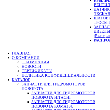
КРЫЛЬЧ
ВЕНТИЛ
ДАТЧИК
ЭКСКАВ
ШАГОВЫ
ТРОСЫ 
ЗАПЧАС
ДИЗЕЛЬ
(Екатери
РАСПРО
ГЛАВНАЯ
О КОМПАНИИ
О КОМПАНИИ
НОВОСТИ
СЕРТИФИКАТЫ
ПОЛИТИКА КОНФИДЕНЦИАЛЬНОСТИ
КАТАЛОГ
ЗАПЧАСТИ ДЛЯ ГИДРОМОТОРОВ
ПОВОРОТА
ЗАПЧАСТИ ДЛЯ ГИДРОМОТОРОВ
ПОВОРОТА HITACHI
ЗАПЧАСТИ ДЛЯ ГИДРОМОТОРОВ
ПОВОРОТА KOMATSU