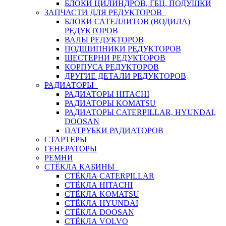
БЛОКИ ЦИЛИНДРОВ, ГБЦ, ПОДУШКИ
ЗАПЧАСТИ ДЛЯ РЕДУКТОРОВ
БЛОКИ САТЕЛЛИТОВ (ВОДИЛА)
РЕДУКТОРОВ
ВАЛЫ РЕДУКТОРОВ
ПОДШИПНИКИ РЕДУКТОРОВ
ШЕСТЕРНИ РЕДУКТОРОВ
КОРПУСА РЕДУКТОРОВ
ДРУГИЕ ДЕТАЛИ РЕДУКТОРОВ
РАДИАТОРЫ
РАДИАТОРЫ HITACHI
РАДИАТОРЫ KOMATSU
РАДИАТОРЫ CATERPILLAR, HYUNDAI,
DOOSAN
ПАТРУБКИ РАДИАТОРОВ
СТАРТЕРЫ
ГЕНЕРАТОРЫ
РЕМНИ
СТЁКЛА КАБИНЫ
СТЁКЛА CATERPILLAR
СТЁКЛА HITACHI
СТЁКЛА KOMATSU
СТЁКЛА HYUNDAI
СТЁКЛА DOOSAN
СТЁКЛА VOLVO