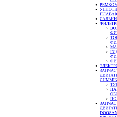
РЕМКОМ
УПЛОТ
ПЛАВА
САЛЬН
ФИЛЬТР
ВО
ФИ
ТО
ФИ
МА
ГИ
ФИ
ФИ
ЭЛЕКТР
ЗАПЧАС
ДВИГАТ
CUMMIN
ТУ
НА
ОБ
ПО
ЗАПЧАС
ДВИГАТ
DOOSAN