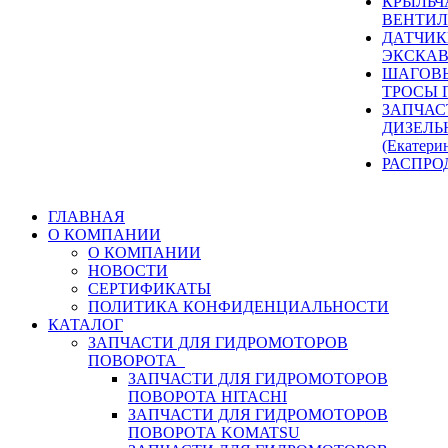
КРЫЛЬЧ
ВЕНТИЛ
ДАТЧИК
ЭКСКАВ
ШАГОВЫ
ТРОСЫ 
ЗАПЧАС
ДИЗЕЛЬ
(Екатери
РАСПРО
ГЛАВНАЯ
О КОМПАНИИ
О КОМПАНИИ
НОВОСТИ
СЕРТИФИКАТЫ
ПОЛИТИКА КОНФИДЕНЦИАЛЬНОСТИ
КАТАЛОГ
ЗАПЧАСТИ ДЛЯ ГИДРОМОТОРОВ
ПОВОРОТА
ЗАПЧАСТИ ДЛЯ ГИДРОМОТОРОВ
ПОВОРОТА HITACHI
ЗАПЧАСТИ ДЛЯ ГИДРОМОТОРОВ
ПОВОРОТА KOMATSU