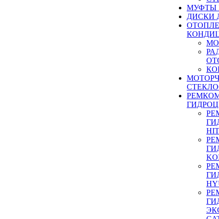
МУФТЫ
ДИСКИ 
ОТОПЛЕ
КОНДИ
МО
РА
ОТ
КО
МОТОР
СТЕКЛО
РЕМКО
ГИДРО
РЕ
ГИ
HI
РЕ
ГИ
KO
РЕ
ГИ
HY
РЕ
ГИ
ЭК
CA