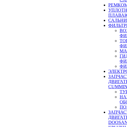
РЕМКОМ
УПЛОТ
ПЛАВА
САЛЬН
ФИЛЬТР
ВО
ФИ
ТО
ФИ
МА
ГИ
ФИ
ФИ
ЭЛЕКТР
ЗАПЧАС
ДВИГАТ
CUMMIN
ТУ
НА
ОБ
ПО
ЗАПЧАС
ДВИГАТ
DOOSAN