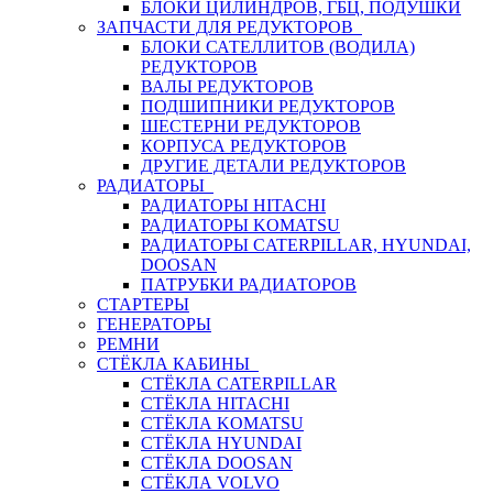
БЛОКИ ЦИЛИНДРОВ, ГБЦ, ПОДУШКИ
ЗАПЧАСТИ ДЛЯ РЕДУКТОРОВ
БЛОКИ САТЕЛЛИТОВ (ВОДИЛА)
РЕДУКТОРОВ
ВАЛЫ РЕДУКТОРОВ
ПОДШИПНИКИ РЕДУКТОРОВ
ШЕСТЕРНИ РЕДУКТОРОВ
КОРПУСА РЕДУКТОРОВ
ДРУГИЕ ДЕТАЛИ РЕДУКТОРОВ
РАДИАТОРЫ
РАДИАТОРЫ HITACHI
РАДИАТОРЫ KOMATSU
РАДИАТОРЫ CATERPILLAR, HYUNDAI,
DOOSAN
ПАТРУБКИ РАДИАТОРОВ
СТАРТЕРЫ
ГЕНЕРАТОРЫ
РЕМНИ
СТЁКЛА КАБИНЫ
СТЁКЛА CATERPILLAR
СТЁКЛА HITACHI
СТЁКЛА KOMATSU
СТЁКЛА HYUNDAI
СТЁКЛА DOOSAN
СТЁКЛА VOLVO