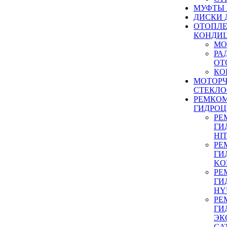
МУФТЫ
ДИСКИ 
ОТОПЛЕ
КОНДИ
МО
РА
ОТ
КО
МОТОР
СТЕКЛО
РЕМКО
ГИДРО
РЕ
ГИ
HI
РЕ
ГИ
KO
РЕ
ГИ
HY
РЕ
ГИ
ЭК
CA