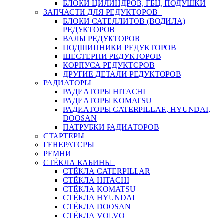
БЛОКИ ЦИЛИНДРОВ, ГБЦ, ПОДУШКИ
ЗАПЧАСТИ ДЛЯ РЕДУКТОРОВ
БЛОКИ САТЕЛЛИТОВ (ВОДИЛА)
РЕДУКТОРОВ
ВАЛЫ РЕДУКТОРОВ
ПОДШИПНИКИ РЕДУКТОРОВ
ШЕСТЕРНИ РЕДУКТОРОВ
КОРПУСА РЕДУКТОРОВ
ДРУГИЕ ДЕТАЛИ РЕДУКТОРОВ
РАДИАТОРЫ
РАДИАТОРЫ HITACHI
РАДИАТОРЫ KOMATSU
РАДИАТОРЫ CATERPILLAR, HYUNDAI,
DOOSAN
ПАТРУБКИ РАДИАТОРОВ
СТАРТЕРЫ
ГЕНЕРАТОРЫ
РЕМНИ
СТЁКЛА КАБИНЫ
СТЁКЛА CATERPILLAR
СТЁКЛА HITACHI
СТЁКЛА KOMATSU
СТЁКЛА HYUNDAI
СТЁКЛА DOOSAN
СТЁКЛА VOLVO