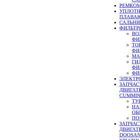
РЕМКОМ
УПЛОТ
ПЛАВА
САЛЬН
ФИЛЬТР
ВО
ФИ
ТО
ФИ
МА
ГИ
ФИ
ФИ
ЭЛЕКТР
ЗАПЧАС
ДВИГАТ
CUMMIN
ТУ
НА
ОБ
ПО
ЗАПЧАС
ДВИГАТ
DOOSAN