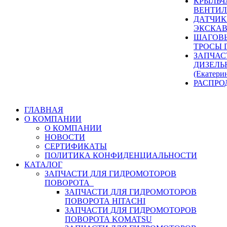
КРЫЛЬЧ
ВЕНТИЛ
ДАТЧИК
ЭКСКАВ
ШАГОВЫ
ТРОСЫ 
ЗАПЧАС
ДИЗЕЛЬ
(Екатери
РАСПРО
ГЛАВНАЯ
О КОМПАНИИ
О КОМПАНИИ
НОВОСТИ
СЕРТИФИКАТЫ
ПОЛИТИКА КОНФИДЕНЦИАЛЬНОСТИ
КАТАЛОГ
ЗАПЧАСТИ ДЛЯ ГИДРОМОТОРОВ
ПОВОРОТА
ЗАПЧАСТИ ДЛЯ ГИДРОМОТОРОВ
ПОВОРОТА HITACHI
ЗАПЧАСТИ ДЛЯ ГИДРОМОТОРОВ
ПОВОРОТА KOMATSU