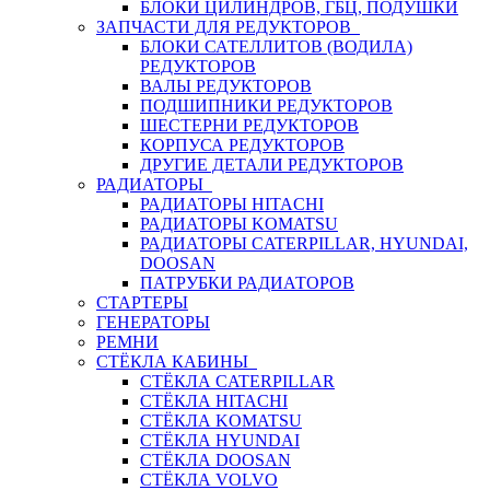
БЛОКИ ЦИЛИНДРОВ, ГБЦ, ПОДУШКИ
ЗАПЧАСТИ ДЛЯ РЕДУКТОРОВ
БЛОКИ САТЕЛЛИТОВ (ВОДИЛА)
РЕДУКТОРОВ
ВАЛЫ РЕДУКТОРОВ
ПОДШИПНИКИ РЕДУКТОРОВ
ШЕСТЕРНИ РЕДУКТОРОВ
КОРПУСА РЕДУКТОРОВ
ДРУГИЕ ДЕТАЛИ РЕДУКТОРОВ
РАДИАТОРЫ
РАДИАТОРЫ HITACHI
РАДИАТОРЫ KOMATSU
РАДИАТОРЫ CATERPILLAR, HYUNDAI,
DOOSAN
ПАТРУБКИ РАДИАТОРОВ
СТАРТЕРЫ
ГЕНЕРАТОРЫ
РЕМНИ
СТЁКЛА КАБИНЫ
СТЁКЛА CATERPILLAR
СТЁКЛА HITACHI
СТЁКЛА KOMATSU
СТЁКЛА HYUNDAI
СТЁКЛА DOOSAN
СТЁКЛА VOLVO