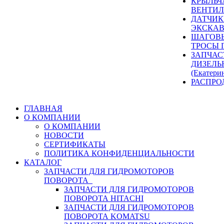
КРЫЛЬЧ
ВЕНТИЛ
ДАТЧИК
ЭКСКАВ
ШАГОВЫ
ТРОСЫ 
ЗАПЧАС
ДИЗЕЛЬ
(Екатери
РАСПРО
ГЛАВНАЯ
О КОМПАНИИ
О КОМПАНИИ
НОВОСТИ
СЕРТИФИКАТЫ
ПОЛИТИКА КОНФИДЕНЦИАЛЬНОСТИ
КАТАЛОГ
ЗАПЧАСТИ ДЛЯ ГИДРОМОТОРОВ
ПОВОРОТА
ЗАПЧАСТИ ДЛЯ ГИДРОМОТОРОВ
ПОВОРОТА HITACHI
ЗАПЧАСТИ ДЛЯ ГИДРОМОТОРОВ
ПОВОРОТА KOMATSU