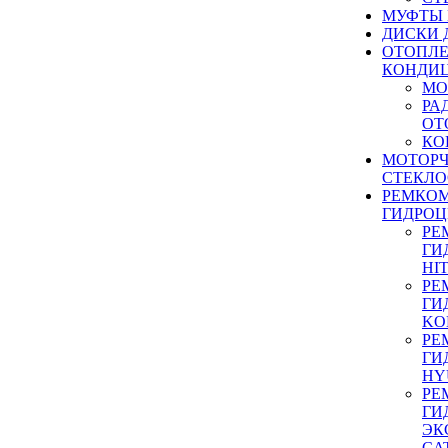
МУФТЫ
ДИСКИ 
ОТОПЛЕ
КОНДИ
МО
РА
ОТ
КО
МОТОР
СТЕКЛО
РЕМКО
ГИДРО
РЕ
ГИ
HI
РЕ
ГИ
KO
РЕ
ГИ
HY
РЕ
ГИ
ЭК
CA