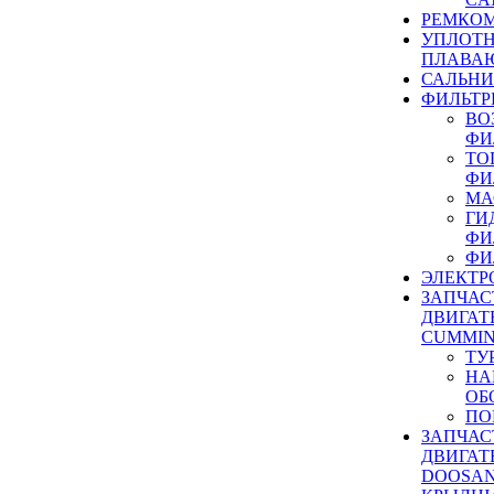
РЕМКОМ
УПЛОТ
ПЛАВА
САЛЬН
ФИЛЬТР
ВО
ФИ
ТО
ФИ
МА
ГИ
ФИ
ФИ
ЭЛЕКТР
ЗАПЧАС
ДВИГАТ
CUMMIN
ТУ
НА
ОБ
ПО
ЗАПЧАС
ДВИГАТ
DOOSAN