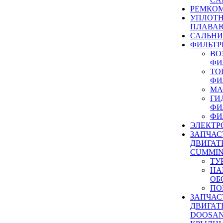
РЕМКОМ
УПЛОТ
ПЛАВА
САЛЬН
ФИЛЬТР
ВО
ФИ
ТО
ФИ
МА
ГИ
ФИ
ФИ
ЭЛЕКТР
ЗАПЧАС
ДВИГАТ
CUMMIN
ТУ
НА
ОБ
ПО
ЗАПЧАС
ДВИГАТ
DOOSAN