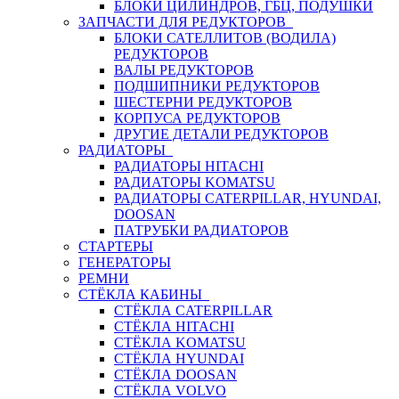
БЛОКИ ЦИЛИНДРОВ, ГБЦ, ПОДУШКИ
ЗАПЧАСТИ ДЛЯ РЕДУКТОРОВ
БЛОКИ САТЕЛЛИТОВ (ВОДИЛА)
РЕДУКТОРОВ
ВАЛЫ РЕДУКТОРОВ
ПОДШИПНИКИ РЕДУКТОРОВ
ШЕСТЕРНИ РЕДУКТОРОВ
КОРПУСА РЕДУКТОРОВ
ДРУГИЕ ДЕТАЛИ РЕДУКТОРОВ
РАДИАТОРЫ
РАДИАТОРЫ HITACHI
РАДИАТОРЫ KOMATSU
РАДИАТОРЫ CATERPILLAR, HYUNDAI,
DOOSAN
ПАТРУБКИ РАДИАТОРОВ
СТАРТЕРЫ
ГЕНЕРАТОРЫ
РЕМНИ
СТЁКЛА КАБИНЫ
СТЁКЛА CATERPILLAR
СТЁКЛА HITACHI
СТЁКЛА KOMATSU
СТЁКЛА HYUNDAI
СТЁКЛА DOOSAN
СТЁКЛА VOLVO