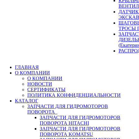
КРЫЛЬЧ
ВЕНТИЛ
ДАТЧИК
ЭКСКАВ
ШАГОВЫ
ТРОСЫ 
ЗАПЧАС
ДИЗЕЛЬ
(Екатери
РАСПРО
ГЛАВНАЯ
О КОМПАНИИ
О КОМПАНИИ
НОВОСТИ
СЕРТИФИКАТЫ
ПОЛИТИКА КОНФИДЕНЦИАЛЬНОСТИ
КАТАЛОГ
ЗАПЧАСТИ ДЛЯ ГИДРОМОТОРОВ
ПОВОРОТА
ЗАПЧАСТИ ДЛЯ ГИДРОМОТОРОВ
ПОВОРОТА HITACHI
ЗАПЧАСТИ ДЛЯ ГИДРОМОТОРОВ
ПОВОРОТА KOMATSU