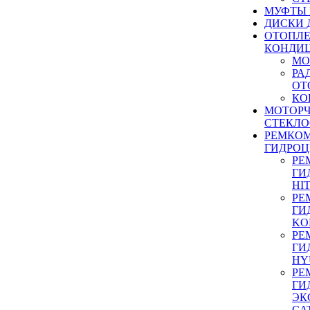
МУФТЫ
ДИСКИ 
ОТОПЛЕ
КОНДИ
МО
РА
ОТ
КО
МОТОР
СТЕКЛО
РЕМКО
ГИДРО
РЕ
ГИ
HI
РЕ
ГИ
KO
РЕ
ГИ
HY
РЕ
ГИ
ЭК
CA