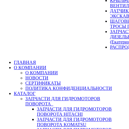
КРЫЛЬЧ
ВЕНТИЛ
ДАТЧИК
ЭКСКАВ
ШАГОВЫ
ТРОСЫ 
ЗАПЧАС
ДИЗЕЛЬ
(Екатери
РАСПРО
ГЛАВНАЯ
О КОМПАНИИ
О КОМПАНИИ
НОВОСТИ
СЕРТИФИКАТЫ
ПОЛИТИКА КОНФИДЕНЦИАЛЬНОСТИ
КАТАЛОГ
ЗАПЧАСТИ ДЛЯ ГИДРОМОТОРОВ
ПОВОРОТА
ЗАПЧАСТИ ДЛЯ ГИДРОМОТОРОВ
ПОВОРОТА HITACHI
ЗАПЧАСТИ ДЛЯ ГИДРОМОТОРОВ
ПОВОРОТА KOMATSU