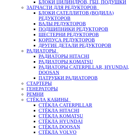
БЛОКИ ЦИЛИНДРОВ, ГБЦ, ПОДУШКИ
ЗАПЧАСТИ ДЛЯ РЕДУКТОРОВ
БЛОКИ САТЕЛЛИТОВ (ВОДИЛА)
РЕДУКТОРОВ
ВАЛЫ РЕДУКТОРОВ
ПОДШИПНИКИ РЕДУКТОРОВ
ШЕСТЕРНИ РЕДУКТОРОВ
КОРПУСА РЕДУКТОРОВ
ДРУГИЕ ДЕТАЛИ РЕДУКТОРОВ
РАДИАТОРЫ
РАДИАТОРЫ HITACHI
РАДИАТОРЫ KOMATSU
РАДИАТОРЫ CATERPILLAR, HYUNDAI,
DOOSAN
ПАТРУБКИ РАДИАТОРОВ
СТАРТЕРЫ
ГЕНЕРАТОРЫ
РЕМНИ
СТЁКЛА КАБИНЫ
СТЁКЛА CATERPILLAR
СТЁКЛА HITACHI
СТЁКЛА KOMATSU
СТЁКЛА HYUNDAI
СТЁКЛА DOOSAN
СТЁКЛА VOLVO