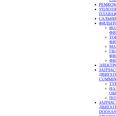
РЕМКОМ
УПЛОТ
ПЛАВА
САЛЬН
ФИЛЬТР
ВО
ФИ
ТО
ФИ
МА
ГИ
ФИ
ФИ
ЭЛЕКТР
ЗАПЧАС
ДВИГАТ
CUMMIN
ТУ
НА
ОБ
ПО
ЗАПЧАС
ДВИГАТ
DOOSAN