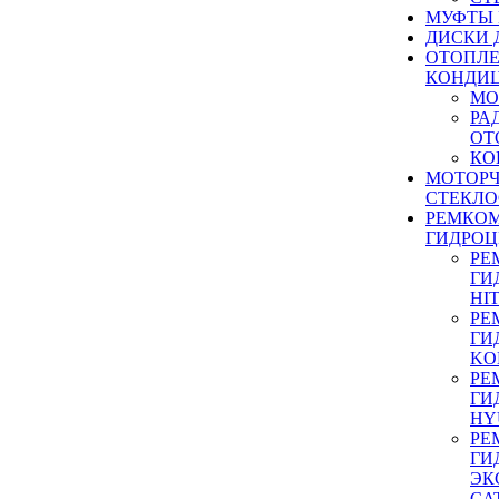
МУФТЫ
ДИСКИ 
ОТОПЛЕ
КОНДИ
МО
РА
ОТ
КО
МОТОР
СТЕКЛО
РЕМКО
ГИДРО
РЕ
ГИ
HI
РЕ
ГИ
KO
РЕ
ГИ
HY
РЕ
ГИ
ЭК
CA