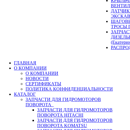
КРЫЛЬЧ
ВЕНТИЛ
ДАТЧИК
ЭКСКАВ
ШАГОВЫ
ТРОСЫ 
ЗАПЧАС
ДИЗЕЛЬ
(Екатери
РАСПРО
ГЛАВНАЯ
О КОМПАНИИ
О КОМПАНИИ
НОВОСТИ
СЕРТИФИКАТЫ
ПОЛИТИКА КОНФИДЕНЦИАЛЬНОСТИ
КАТАЛОГ
ЗАПЧАСТИ ДЛЯ ГИДРОМОТОРОВ
ПОВОРОТА
ЗАПЧАСТИ ДЛЯ ГИДРОМОТОРОВ
ПОВОРОТА HITACHI
ЗАПЧАСТИ ДЛЯ ГИДРОМОТОРОВ
ПОВОРОТА KOMATSU