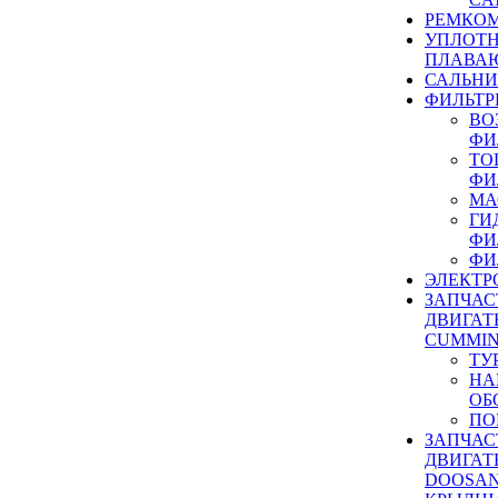
РЕМКОМ
УПЛОТ
ПЛАВА
САЛЬН
ФИЛЬТР
ВО
ФИ
ТО
ФИ
МА
ГИ
ФИ
ФИ
ЭЛЕКТР
ЗАПЧАС
ДВИГАТ
CUMMIN
ТУ
НА
ОБ
ПО
ЗАПЧАС
ДВИГАТ
DOOSAN