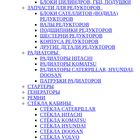
БЛОКИ ЦИЛИНДРОВ, ГБЦ, ПОДУШКИ
ЗАПЧАСТИ ДЛЯ РЕДУКТОРОВ
БЛОКИ САТЕЛЛИТОВ (ВОДИЛА)
РЕДУКТОРОВ
ВАЛЫ РЕДУКТОРОВ
ПОДШИПНИКИ РЕДУКТОРОВ
ШЕСТЕРНИ РЕДУКТОРОВ
КОРПУСА РЕДУКТОРОВ
ДРУГИЕ ДЕТАЛИ РЕДУКТОРОВ
РАДИАТОРЫ
РАДИАТОРЫ HITACHI
РАДИАТОРЫ KOMATSU
РАДИАТОРЫ CATERPILLAR, HYUNDAI,
DOOSAN
ПАТРУБКИ РАДИАТОРОВ
СТАРТЕРЫ
ГЕНЕРАТОРЫ
РЕМНИ
СТЁКЛА КАБИНЫ
СТЁКЛА CATERPILLAR
СТЁКЛА HITACHI
СТЁКЛА KOMATSU
СТЁКЛА HYUNDAI
СТЁКЛА DOOSAN
СТЁКЛА VOLVO