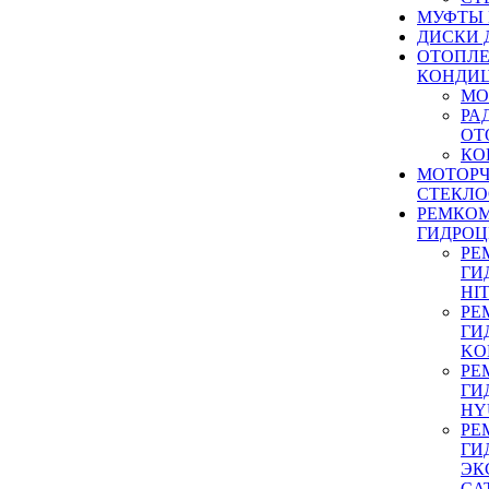
МУФТЫ
ДИСКИ 
ОТОПЛЕ
КОНДИ
МО
РА
ОТ
КО
МОТОР
СТЕКЛО
РЕМКО
ГИДРО
РЕ
ГИ
HI
РЕ
ГИ
KO
РЕ
ГИ
HY
РЕ
ГИ
ЭК
CA