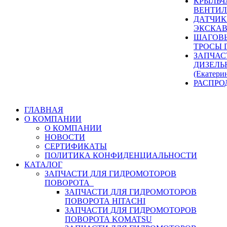
КРЫЛЬЧ
ВЕНТИЛ
ДАТЧИК
ЭКСКАВ
ШАГОВЫ
ТРОСЫ 
ЗАПЧАС
ДИЗЕЛЬ
(Екатери
РАСПРО
ГЛАВНАЯ
О КОМПАНИИ
О КОМПАНИИ
НОВОСТИ
СЕРТИФИКАТЫ
ПОЛИТИКА КОНФИДЕНЦИАЛЬНОСТИ
КАТАЛОГ
ЗАПЧАСТИ ДЛЯ ГИДРОМОТОРОВ
ПОВОРОТА
ЗАПЧАСТИ ДЛЯ ГИДРОМОТОРОВ
ПОВОРОТА HITACHI
ЗАПЧАСТИ ДЛЯ ГИДРОМОТОРОВ
ПОВОРОТА KOMATSU