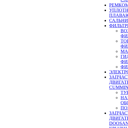
РЕМКОМ
УПЛОТ
ПЛАВА
САЛЬН
ФИЛЬТР
ВО
ФИ
ТО
ФИ
МА
ГИ
ФИ
ФИ
ЭЛЕКТР
ЗАПЧАС
ДВИГАТ
CUMMIN
ТУ
НА
ОБ
ПО
ЗАПЧАС
ДВИГАТ
DOOSAN