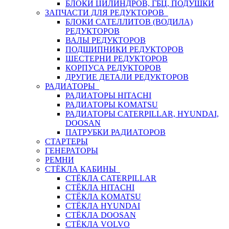
БЛОКИ ЦИЛИНДРОВ, ГБЦ, ПОДУШКИ
ЗАПЧАСТИ ДЛЯ РЕДУКТОРОВ
БЛОКИ САТЕЛЛИТОВ (ВОДИЛА)
РЕДУКТОРОВ
ВАЛЫ РЕДУКТОРОВ
ПОДШИПНИКИ РЕДУКТОРОВ
ШЕСТЕРНИ РЕДУКТОРОВ
КОРПУСА РЕДУКТОРОВ
ДРУГИЕ ДЕТАЛИ РЕДУКТОРОВ
РАДИАТОРЫ
РАДИАТОРЫ HITACHI
РАДИАТОРЫ KOMATSU
РАДИАТОРЫ CATERPILLAR, HYUNDAI,
DOOSAN
ПАТРУБКИ РАДИАТОРОВ
СТАРТЕРЫ
ГЕНЕРАТОРЫ
РЕМНИ
СТЁКЛА КАБИНЫ
СТЁКЛА CATERPILLAR
СТЁКЛА HITACHI
СТЁКЛА KOMATSU
СТЁКЛА HYUNDAI
СТЁКЛА DOOSAN
СТЁКЛА VOLVO