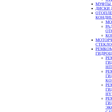
МУФТЫ
ДИСКИ 
ОТОПЛЕ
КОНДИ
МО
РА
ОТ
КО
МОТОР
СТЕКЛО
РЕМКО
ГИДРО
РЕ
ГИ
HI
РЕ
ГИ
KO
РЕ
ГИ
HY
РЕ
ГИ
ЭК
CA