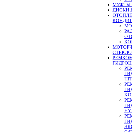
МУФТЫ
ДИСКИ 
ОТОПЛЕ
КОНДИ
МО
РА
ОТ
КО
МОТОР
СТЕКЛО
РЕМКО
ГИДРО
РЕ
ГИ
HI
РЕ
ГИ
KO
РЕ
ГИ
HY
РЕ
ГИ
ЭК
CA