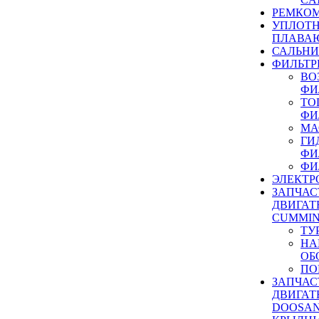
РЕМКОМ
УПЛОТ
ПЛАВА
САЛЬН
ФИЛЬТР
ВО
ФИ
ТО
ФИ
МА
ГИ
ФИ
ФИ
ЭЛЕКТР
ЗАПЧАС
ДВИГАТ
CUMMIN
ТУ
НА
ОБ
ПО
ЗАПЧАС
ДВИГАТ
DOOSAN