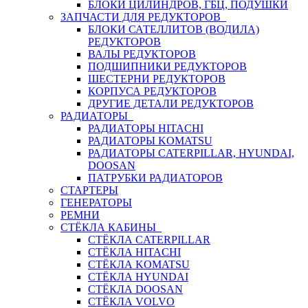
БЛОКИ ЦИЛИНДРОВ, ГБЦ, ПОДУШКИ
ЗАПЧАСТИ ДЛЯ РЕДУКТОРОВ
БЛОКИ САТЕЛЛИТОВ (ВОДИЛА)
РЕДУКТОРОВ
ВАЛЫ РЕДУКТОРОВ
ПОДШИПНИКИ РЕДУКТОРОВ
ШЕСТЕРНИ РЕДУКТОРОВ
КОРПУСА РЕДУКТОРОВ
ДРУГИЕ ДЕТАЛИ РЕДУКТОРОВ
РАДИАТОРЫ
РАДИАТОРЫ HITACHI
РАДИАТОРЫ KOMATSU
РАДИАТОРЫ CATERPILLAR, HYUNDAI,
DOOSAN
ПАТРУБКИ РАДИАТОРОВ
СТАРТЕРЫ
ГЕНЕРАТОРЫ
РЕМНИ
СТЁКЛА КАБИНЫ
СТЁКЛА CATERPILLAR
СТЁКЛА HITACHI
СТЁКЛА KOMATSU
СТЁКЛА HYUNDAI
СТЁКЛА DOOSAN
СТЁКЛА VOLVO