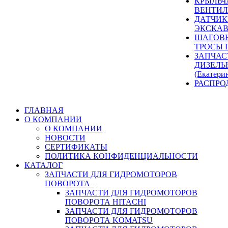
КРЫЛЬЧ
ВЕНТИЛ
ДАТЧИК
ЭКСКАВ
ШАГОВЫ
ТРОСЫ 
ЗАПЧАС
ДИЗЕЛЬ
(Екатери
РАСПРО
ГЛАВНАЯ
О КОМПАНИИ
О КОМПАНИИ
НОВОСТИ
СЕРТИФИКАТЫ
ПОЛИТИКА КОНФИДЕНЦИАЛЬНОСТИ
КАТАЛОГ
ЗАПЧАСТИ ДЛЯ ГИДРОМОТОРОВ
ПОВОРОТА
ЗАПЧАСТИ ДЛЯ ГИДРОМОТОРОВ
ПОВОРОТА HITACHI
ЗАПЧАСТИ ДЛЯ ГИДРОМОТОРОВ
ПОВОРОТА KOMATSU