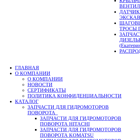
КРЫЛЬЧ
ВЕНТИЛ
ДАТЧИК
ЭКСКАВ
ШАГОВЫ
ТРОСЫ 
ЗАПЧАС
ДИЗЕЛЬ
(Екатери
РАСПРО
ГЛАВНАЯ
О КОМПАНИИ
О КОМПАНИИ
НОВОСТИ
СЕРТИФИКАТЫ
ПОЛИТИКА КОНФИДЕНЦИАЛЬНОСТИ
КАТАЛОГ
ЗАПЧАСТИ ДЛЯ ГИДРОМОТОРОВ
ПОВОРОТА
ЗАПЧАСТИ ДЛЯ ГИДРОМОТОРОВ
ПОВОРОТА HITACHI
ЗАПЧАСТИ ДЛЯ ГИДРОМОТОРОВ
ПОВОРОТА KOMATSU