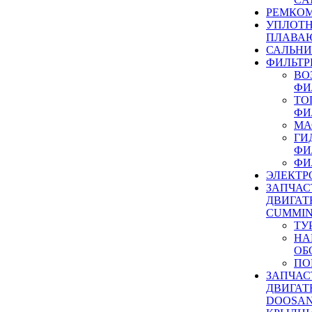
РЕМКОМ
УПЛОТ
ПЛАВА
САЛЬН
ФИЛЬТР
ВО
ФИ
ТО
ФИ
МА
ГИ
ФИ
ФИ
ЭЛЕКТР
ЗАПЧАС
ДВИГАТ
CUMMIN
ТУ
НА
ОБ
ПО
ЗАПЧАС
ДВИГАТ
DOOSAN