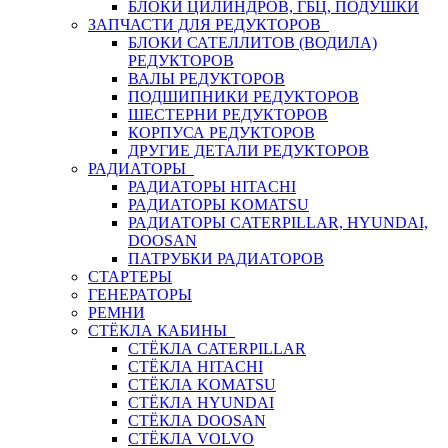
БЛОКИ ЦИЛИНДРОВ, ГБЦ, ПОДУШКИ
ЗАПЧАСТИ ДЛЯ РЕДУКТОРОВ
БЛОКИ САТЕЛЛИТОВ (ВОДИЛА)
РЕДУКТОРОВ
ВАЛЫ РЕДУКТОРОВ
ПОДШИПНИКИ РЕДУКТОРОВ
ШЕСТЕРНИ РЕДУКТОРОВ
КОРПУСА РЕДУКТОРОВ
ДРУГИЕ ДЕТАЛИ РЕДУКТОРОВ
РАДИАТОРЫ
РАДИАТОРЫ HITACHI
РАДИАТОРЫ KOMATSU
РАДИАТОРЫ CATERPILLAR, HYUNDAI,
DOOSAN
ПАТРУБКИ РАДИАТОРОВ
СТАРТЕРЫ
ГЕНЕРАТОРЫ
РЕМНИ
СТЁКЛА КАБИНЫ
СТЁКЛА CATERPILLAR
СТЁКЛА HITACHI
СТЁКЛА KOMATSU
СТЁКЛА HYUNDAI
СТЁКЛА DOOSAN
СТЁКЛА VOLVO