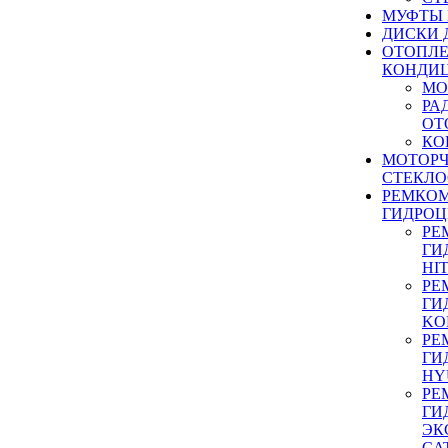
МУФТЫ
ДИСКИ 
ОТОПЛЕ
КОНДИ
МО
РА
ОТ
КО
МОТОР
СТЕКЛО
РЕМКО
ГИДРО
РЕ
ГИ
HI
РЕ
ГИ
KO
РЕ
ГИ
HY
РЕ
ГИ
ЭК
CA